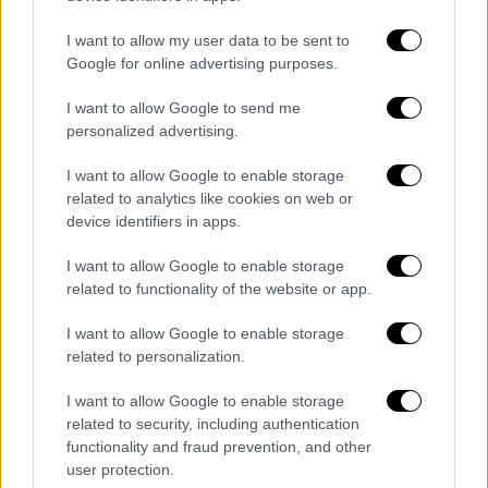
ορισμένων κρατών της Βαλτικής
, έχουν
I want to allow my user data to be sent to
εκδηλώσει ενδιαφέρον να φιλοξενήσουν
Google for online advertising purposes.
βάσεις DCA, σύμφωνα με το δημοσίευμα, το
οποίο προσθέτει ότι οι σχετικές συζητήσεις
I want to allow Google to send me
συνεχίζονται στο πλαίσιο των μηχανισμών
personalized advertising.
του ΝΑΤΟ.
I want to allow Google to enable storage
related to analytics like cookies on web or
Ο επικεφαλής πολιτικής του Πενταγώνου,
device identifiers in apps.
Έλμπριτζ Κόλμπι, έχει δηλώσει δημόσια στο
παρελθόν ότι
οι Ηνωμένες Πολιτείες θα
I want to allow Google to enable storage
συνεχίσουν να χρησιμοποιούν την πυρηνική
related to functionality of the website or app.
τους αποτρεπτική ισχύ για την προστασία
I want to allow Google to enable storage
των συμμάχων του ΝΑΤΟ
, ακόμη και αν οι
related to personalization.
Ευρωπαίοι σύμμαχοι αναλάβουν
πρωταγωνιστικό ρόλο στις συμβατικές
I want to allow Google to enable storage
related to security, including authentication
στρατιωτικές δυνάμεις.
functionality and fraud prevention, and other
user protection.
Όπως είναι γνωστό, ο πρόεδρος των ΗΠΑ,