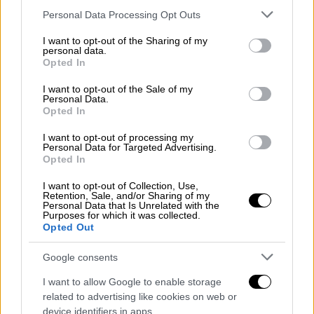
φυλακή, σου σώζω το τομάρι»
Please note that this website/app uses one or more Google
Personal Data Processing Opt Outs
services and may gather and store information including but
not limited to your visit or usage behaviour. You may click to
I want to opt-out of the Sharing of my
personal data.
grant or deny consent to Google and its third-party tags to
Opted In
use your data for below specified purposes in below Google
Η κίνηση αυτή θα περιλάμβανε περισσότερες
consent section.
I want to opt-out of the Sale of my
χώρες που θα φιλοξενούσαν τα λεγόμενα
Personal Data.
Opted In
αμερικανικά αεροσκάφη διπλής ικανότητας
(Dual-Capable Aircraft – DCA), τα οποία
I want to opt-out of processing my
Personal Data for Targeted Advertising.
μπορούν να πραγματοποιήσουν πυρηνικά
Opted In
πλήγματα. Ωστόσο, η εφημερίδα επισήμανε
I want to opt-out of Collection, Use,
ότι δεν επίκειται άμεσα κάποια συμφωνία
Retention, Sale, and/or Sharing of my
Personal Data that Is Unrelated with the
για επέκταση της φιλοξενίας αμερικανικών
Purposes for which it was collected.
πυρηνικών όπλων.
Opted Out
Εκδήλωση ενδιαφέροντος
Google consents
I want to allow Google to enable storage
Χώρες της ανατολικής πτέρυγας του ΝΑΤΟ,
related to advertising like cookies on web or
συμπεριλαμβανομένης της Πολωνίας και
device identifiers in apps.