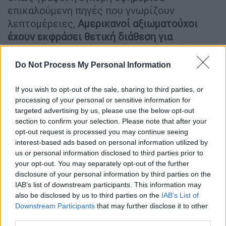
επικαλούμενη πηγές που γνωρίζουν
λεπτομέρειες,
Αμερικανοί αξιωματούχοι
έχουν εκφράσει θετική διάθεση για
περαιτέρω αναπτύξεις πέρα από τις έξι
χώρες που ήδη φιλοξενούν αεροσκάφη ικανά
Do Not Process My Personal Information
να μεταφέρουν πυρηνικά όπλα
.
If you wish to opt-out of the sale, sharing to third parties, or
processing of your personal or sensitive information for
ΔΙΑΒΑΣΤΕ ΕΠΙΣΗΣ
targeted advertising by us, please use the below opt-out
section to confirm your selection. Please note that after your
Κόσμος
|
02.06.2026 06:30
opt-out request is processed you may continue seeing
Τραμπ: «Συμφωνία ΗΠΑ-Ιράν μέσα
interest-based ads based on personal information utilized by
στην επόμενη εβδομάδα, ανοίγουν τα
us or personal information disclosed to third parties prior to
your opt-out. You may separately opt-out of the further
Στενά του Ορμούζ»
disclosure of your personal information by third parties on the
IAB’s list of downstream participants. This information may
Κόσμος
|
02.06.2026 08:19
also be disclosed by us to third parties on the
IAB’s List of
Downstream Participants
that may further disclose it to other
Τραμπ σε Νετανιάχου: «Είσαι τρελός;
third parties.
Αν δεν ήμουν εγώ θα βρισκόσουν στη