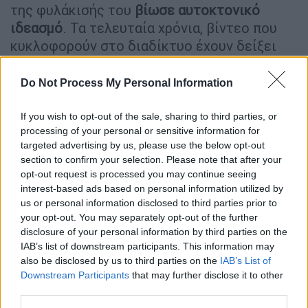
της φυλάκισής του
βίωσε αυτοκτονικό
ιδεασμό
. Τα τελευταία χρόνια, βίντεο που
κυκλοφορούν στο διαδίκτυο έχουν δείξει
drones να μεταφέρουν λαθραία αντικείμενα
μέσα στις φυλακές. Το 2024, ένα βίντεο
Do Not Process My Personal Information
έγινε viral, δείχνοντας έναν κρατούμενο να
βασανίζεται από πέντε συγκρατούμενούς
If you wish to opt-out of the sale, sharing to third parties, or
processing of your personal or sensitive information for
του μέσα στο κελί του, ενώ οι φύλακες, που
targeted advertising by us, please use the below opt-out
συμμετείχαν σε απεργία 48 ωρών,
δεν το
section to confirm your selection. Please note that after your
αντιλήφθηκαν παρά μόνο έπειτα από ημέρες
.
opt-out request is processed you may continue seeing
interest-based ads based on personal information utilized by
Εξουθένωση των σωφρονιστικών
us or personal information disclosed to third parties prior to
υπαλλήλων
your opt-out. You may separately opt-out of the further
disclosure of your personal information by third parties on the
Αυτές οι συνθήκες
ενισχύουν τις ήδη
IAB’s list of downstream participants. This information may
also be disclosed by us to third parties on the
IAB’s List of
υπάρχουσες ελλείψεις προσωπικού
. Στη
Downstream Participants
that may further disclose it to other
Χάρεν, το μεγαλύτερο σωφρονιστικό
third parties.
συγκρότημα της χώρας, «ορισμένοι φύλακες