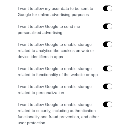
συνδέεται κυρίως με μια απόφαση του 2023
να
εκτελούνται όλες οι ποινές έως τριών
I want to allow my user data to be sent to
ετών
, οι οποίες προηγουμένως εκτίονταν
Google for online advertising purposes.
κυρίως με ηλεκτρονική επιτήρηση.
I want to allow Google to send me
personalized advertising.
Το Βέλγιο επίσης κρατά τους ανθρώπους
στη φυλακή για
ολοένα και μεγαλύτερα
I want to allow Google to enable storage
χρονικά διαστήματα
. Σήμερα, η μέση
related to analytics like cookies on web or
device identifiers in apps.
διάρκεια κράτησης ανέρχεται σε 9,9 μήνες -
αύξηση κατά 39,4%
μέσα σε πέντε χρόνια. Το
I want to allow Google to enable storage
ποσοστό προφυλάκισης στο Βέλγιο, που
related to functionality of the website or app.
φτάνει το 32%, είναι
σημαντικά υψηλότερο
I want to allow Google to enable storage
από τον ευρωπαϊκό μέσο όρο (24,7% το
related to personalization.
2024).
I want to allow Google to enable storage
Έκτακτα μέτρα
related to security, including authentication
functionality and fraud prevention, and other
Τον περασμένο Ιούλιο, το βελγικό
user protection.
κοινοβούλιο ψήφισε ένα
νομοσχέδιο