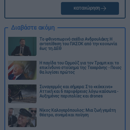
καταχώρηση
Διαβάστε ακόμη
Το φθινοπωρινό σχέδιο Ανδρουλάκη: Η
αντεπίθεση του ΠΑΣΟΚ από την κοινωνία
έως τη ΔΕΘ
Η παγίδα του Ορμούζ για τον Τραμπ και το
επικίνδυνο στοίχημα της Τεχεράνης - Ποιος
θα λυγίσει πρώτος
Συναγερμός και σήμερα: Στο «κόκκινο»
Αττική και 6 περιφέρειες λόγω καύσωνα -
Αυξημένες περιπολίες και drones
Νίκος Καλογερόπουλος: Μια ζωή γεμάτη
θέατρο, σινεμά και ποίηση