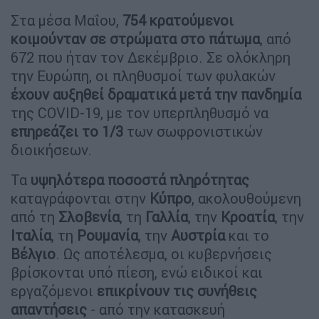
Στα μέσα Μαΐου,
754 κρατούμενοι
κοιμούνταν σε στρώματα στο πάτωμα
, από
672 που ήταν τον Δεκέμβριο. Σε ολόκληρη
την Ευρώπη, οι πληθυσμοί των φυλακών
έχουν αυξηθεί δραματικά μετά την πανδημία
της COVID-19, με τον υπερπληθυσμό να
επηρεάζει το 1/3
των σωφρονιστικών
διοικήσεων.
Τα
υψηλότερα ποσοστά πληρότητας
καταγράφονται στην
Κύπρο
, ακολουθούμενη
από τη
Σλοβενία
, τη
Γαλλία
, την
Κροατία
, την
Ιταλία
, τη
Ρουμανία
, την
Αυστρία
και το
Βέλγιο
. Ως αποτέλεσμα, οι κυβερνήσεις
βρίσκονται υπό πίεση, ενώ ειδικοί και
εργαζόμενοι
επικρίνουν τις συνήθεις
απαντήσεις
- από την κατασκευή