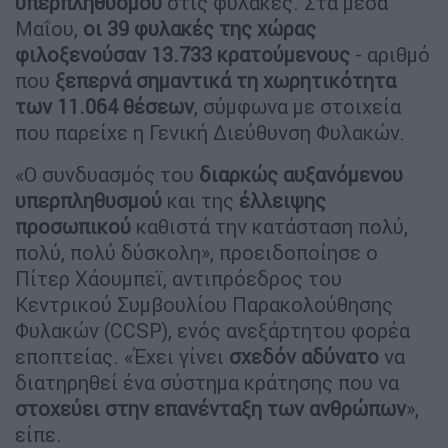
υπερπληθυσμού
στις φυλακές. Στα μέσα
Μαΐου,
οι 39 φυλακές της χώρας
φιλοξενούσαν 13.733 κρατούμενους
- αριθμό
που
ξεπερνά σημαντικά τη χωρητικότητα
των 11.064 θέσεων
, σύμφωνα με στοιχεία
που παρείχε η Γενική Διεύθυνση Φυλακών.
«Ο συνδυασμός του
διαρκώς αυξανόμενου
υπερπληθυσμού
και της
έλλειψης
προσωπικού
καθιστά την κατάσταση πολύ,
πολύ, πολύ δύσκολη», προειδοποίησε ο
Πίτερ Χάουμπεϊ, αντιπρόεδρος του
Κεντρικού Συμβουλίου Παρακολούθησης
Φυλακών (CCSP), ενός ανεξάρτητου φορέα
εποπτείας. «Έχει γίνει
σχεδόν αδύνατο
να
διατηρηθεί ένα σύστημα κράτησης που να
στοχεύει στην επανένταξη των ανθρώπων
»,
είπε.