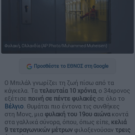
Φυλακή, Ολλανδία (AP Photo/Muhammed Muheisen)
Προσθέστε το ΕΘΝΟΣ στη Google
Ο Μπιλάλ γνωρίζει τη ζωή πίσω από τα
κάγκελα. Τα
τελευταία 10 χρόνια
, ο 34χρονος
εξέτισε
ποινή σε πέντε φυλακές
σε όλο το
Βέλγιο
. Θυμάται πιο έντονα τις συνθήκες
στη Μονς, μια
φυλακή του 19ου αιώνα
κοντά
στα γαλλικά σύνορα, όπου, όπως είπε,
κελιά
9 τετραγωνικών μέτρων
φιλοξενούσαν
τρεις