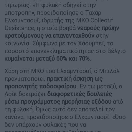
τιμωρίας. «Η φυλακή οδηγεί στην
υποτροπή», προειδοποίησε ο Ταχάρ
Ελχαμνταουΐ, ιδρυτής της ΜΚΟ Collectif
Desistance, η οποία βοηθά
νεαρούς πρώην
κρατούμενους να επανενταχθούν
στην
κοινωνία. Σύμφωνα με τον Χάουμπεϊ, το
ποσοστό επανεγκληματικότητας στο Βέλγιο
κυμαίνεται μεταξύ 60% και 70%
.
Χάρη στη ΜΚΟ του Ελχαμνταουΐ, ο Μπιλάλ
πραγματοποιεί
πρακτική άσκηση ως
προπονητής ποδοσφαίρου
. Εν τω μεταξύ, ο
Λοΐκ δοκιμάζει
διαφορετικές δουλειές
μέσω προγράμματος ημερήσιας εξόδου
από
τη φυλακή. Όμως αυτό δεν αποτελεί τον
κανόνα, προειδοποίησε ο Ελχαμνταουΐ. «Όσο
δεν υπάρχουν φυλακές που να