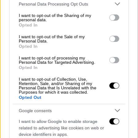
Please note that this website/app uses one or more Google
Personal Data Processing Opt Outs
έχουν τραυματιστεί και δεν μπορούν να
services and may gather and store information including but
έρθουν στη δουλειά
», δήλωσε ο Σαρικάγια, ο
not limited to your visit or usage behaviour. You may click to
I want to opt-out of the Sharing of my
personal data.
οποίος εργάζεται στο συγκεκριμένο
grant or deny consent to Google and its third-party tags to
Opted In
συγκρότημα. Σύμφωνα με τη Γενική
use your data for below specified purposes in below Google
consent section.
Διεύθυνση Φυλακών, τα σοβαρά περιστατικά
I want to opt-out of the Sale of my
Personal Data.
μέσα στις φυλακές
διπλασιάστηκαν μέσα σε
Opted In
έναν χρόνο
.
I want to opt-out of processing my
Personal Data for Targeted Advertising.
Παρότι τα
γενικά ποσοστά
Opted In
εγκληματικότητας
έχουν παρουσιάσει
I want to opt-out of Collection, Use,
διακυμάνσεις τα τελευταία χρόνια, οι ειδικοί
Retention, Sale, and/or Sharing of my
Personal Data that Is Unrelated with the
συνδέουν την κατάσταση με τη
Purposes for which it was collected.
σωφρονιστική πολιτική του Βελγίου
και τις
Opted Out
προσπάθειές του να πατάξει το έγκλημα που
Google consents
σχετίζεται με τα ναρκωτικά. Ενώ η χώρα
αντιμετωπίζει πρόβλημα υπερπληθυσμού
I want to allow Google to enable storage
related to advertising like cookies on web or
εδώ και δεκαετίες, η πιο πρόσφατη αύξηση
device identifiers in apps.