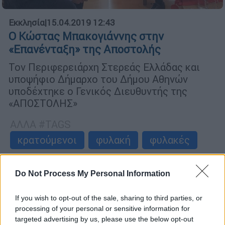
Εκκλησία
|
15.04.2019 12:43
Ο Κώστας Μπακογιάννης στην
«Επανένταξη» της Αποστολής
Τον Περιφερειάρχη Στερεάς Ελλάδας και
υποψήφιο Δήμαρχο του Δήμου Αθηνών
υποδέχτηκε ο Γενικός Διευθυντής της
«ΑΠΟΣΤΟΛΗΣ»
ΑΛΛΑ #TAGS
κρατούμενοι
φυλακή
φυλακές
αίτηση
Βέλγιο
Do Not Process My Personal Information
Κώστας Μπακογιάννης
Ευρώπη
If you wish to opt-out of the sale, sharing to third parties, or
processing of your personal or sensitive information for
targeted advertising by us, please use the below opt-out