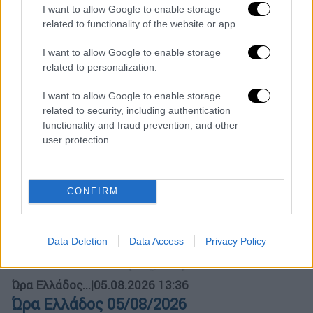
I want to allow Google to enable storage
related to functionality of the website or app.
ΑΠΟΣΠΑΣΜΑΤΑ...
|
06.08.2026 19:42
I want to allow Google to enable storage
Έφυγε ο Λάκης Χαλκιάς – Η
related to personalization.
παραδοσιακή μουσική αποχαιρετά έναν
I want to allow Google to enable storage
θρύλο
related to security, including authentication
functionality and fraud prevention, and other
user protection.
Ώρα Ελλάδος...
|
07.08.2026 07:49
CONFIRM
Θεσσαλονίκη: 46χρονη έκρυβε ένα κιλό
ηρωίνη στο πλυντήριο
Data Deletion
Data Access
Privacy Policy
Ώρα Ελλάδος...
|
05.08.2026 13:36
Ώρα Ελλάδος 05/08/2026