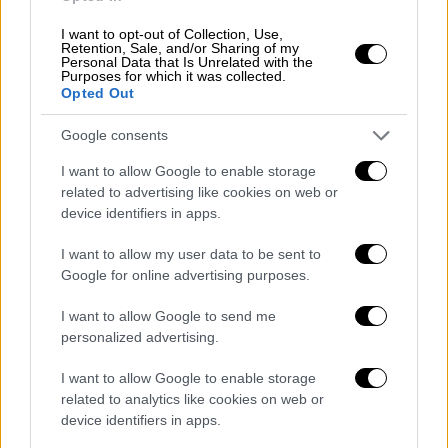
I want to opt-out of Collection, Use,
Retention, Sale, and/or Sharing of my
Personal Data that Is Unrelated with the
Purposes for which it was collected.
Opted Out
01
Google consents
Οικονομία
|
20.12.2019 11:43
120 δόσεις: «Παράθυρο» για
I want to allow Google to enable storage
επανένταξη - Πώς και πού θα
related to advertising like cookies on web or
device identifiers in apps.
κάνετε αίτηση στη ρύθμιση
I want to allow my user data to be sent to
Google for online advertising purposes.
POPULAR VIDEOS
I want to allow Google to send me
personalized advertising.
Κεντρικό...
|
06.08.2026 20:05
I want to allow Google to enable storage
Κεντρικό δελτίο ειδήσεων 06/08/2026
related to analytics like cookies on web or
device identifiers in apps.