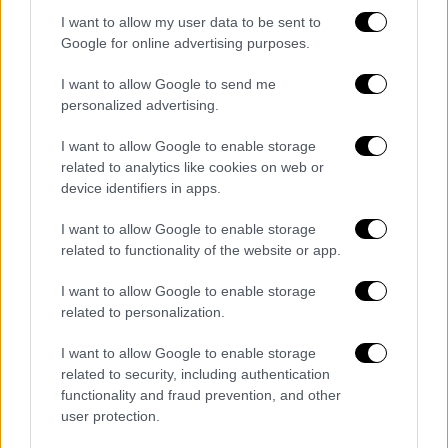
pic.twitter.com/IqR1mmvMOO
I want to allow my user data to be sent to
Google for online advertising purposes.
— ICI Azur (@iciazur)
June 2, 2026
I want to allow Google to send me
Η ανταπόκριση των σωμάτων ασφαλείας
personalized advertising.
ήταν άμεση
. Στην περιοχή κατέφθασε μεγάλη
I want to allow Google to enable storage
δύναμη της Πυροσβεστικής Υπηρεσίας, με τη
related to analytics like cookies on web or
συμμετοχή
40 πυροσβεστών και 18
device identifiers in apps.
οχημάτων
, καθώς και πολλά ασθενοφόρα και
I want to allow Google to enable storage
περιπολικά.
related to functionality of the website or app.
Αρκετά από τα αυτοκίνητα που βρέθηκαν
I want to allow Google to enable storage
στην
πορεία της νταλίκας
έχουν
related to personalization.
καταστραφεί ολοσχερώς. Τα σωστικά
I want to allow Google to enable storage
συνεργεία πραγματοποιούν αγώνα δρόμου,
related to security, including authentication
καθώς βρίσκεται σε εξέλιξη μια επίπονη
functionality and fraud prevention, and other
διαδικασία για την απελευθέρωση των
user protection.
οδηγών και των επιβατών που έχουν