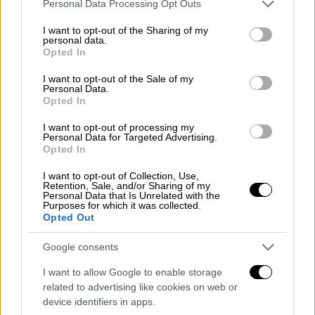
Please note that this website/app uses one or more Google
Personal Data Processing Opt Outs
Γαλλία: Συνελήφθη οδηγός της
services and may gather and store information including but
not limited to your visit or usage behaviour. You may click to
I want to opt-out of the Sharing of my
νταλίκας
personal data.
grant or deny consent to Google and its third-party tags to
Opted In
use your data for below specified purposes in below Google
Το
βαρύ όχημα
μετατράπηκε σε έναν
consent section.
I want to opt-out of the Sale of my
κινούμενο όγκο από σίδερα που ισοπέδωσε
Personal Data.
τα αυτοκίνητα που κινούνταν μπροστά και
Opted In
δίπλα του, προκαλώντας μια μαζική
I want to opt-out of processing my
καραμπόλα στην
οποία ενεπλάκησαν
Personal Data for Targeted Advertising.
Opted In
τουλάχιστον 23 οχήματα
.
I want to opt-out of Collection, Use,
Οι αστυνομικές δυνάμεις
συνέλαβαν αμέσως
Retention, Sale, and/or Sharing of my
Personal Data that Is Unrelated with the
τον οδηγό
στο σημείο της σύγκρουσης, την
Purposes for which it was collected.
Opted Out
ώρα που οι προανακριτικές αρχές συλλέγουν
στοιχεία για να διαλευκάνουν τις συνθήκες
Google consents
του συμβάντος.
I want to allow Google to enable storage
related to advertising like cookies on web or
Carambolage impressionnant à
device identifiers in apps.
Antibes