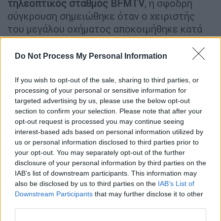
τηλεοπτικός σταθμός BFMTV
, η σφοδρή
σύγκρουση σημειώθηκε όταν ο χειριστής
του μεγάλου οχήματος αποκοιμήθηκε κατά
τη διάρκεια της οδήγησης, με αποτέλεσμα να
χάσει τον έλεγχο.
Do Not Process My Personal Information
If you wish to opt-out of the sale, sharing to third parties, or
Accident très très grave à Antibes
processing of your personal or sensitive information for
02/06/2026
#accident
targeted advertising by us, please use the below opt-out
section to confirm your selection. Please note that after your
opt-out request is processed you may continue seeing
Vérifier si vous avez pas de famille
interest-based ads based on personal information utilized by
ou amis dans ce grave accident
us or personal information disclosed to third parties prior to
@Ad_Vitam44_
@oiseaux_papa
your opt-out. You may separately opt-out of the further
@lrestistant73
@AvocatduPeuple
disclosure of your personal information by third parties on the
IAB’s list of downstream participants. This information may
pic.twitter.com/By1UnDWeoA
also be disclosed by us to third parties on the
IAB’s List of
Downstream Participants
that may further disclose it to other
— Familie 06 ✝️🇫🇷 (@Familie06)
third parties.
June 2, 2026