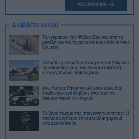
καταχώρηση
Διαβάστε ακόμη
Τα «γεράκια» της Ψάθας: Έσωσαν από τη
μεγάλη φωτιά τη γειτονιά που κάποτε τους
έδιωχνε
«Κλειδί» η ιατροδικαστική για τον 90χρονο
που έκρυβε ο γιος του στον καταψύκτη -
«Τον αγαπούσε παθολογικά»
Άνω Λιόσια: Πήγαν να κλέψουν καλώδια,
έπαθε ηλεκτροπληξία ο ένας και τον
άφησαν νεκρό στο σημείο
Το βαρύ τίμημα της υπογεννητικότητας: 11
σχολεία λιγότερα τη νέα σχολική χρονιά
στα Δωδεκάνησα