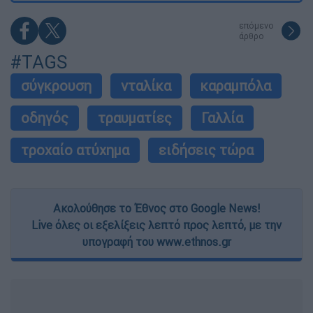
επόμενο
άρθρο
#TAGS
σύγκρουση
νταλίκα
καραμπόλα
οδηγός
τραυματίες
Γαλλία
τροχαίο ατύχημα
ειδήσεις τώρα
Ακολούθησε το Έθνος στο Google News!
Live όλες οι εξελίξεις λεπτό προς λεπτό, με την
υπογραφή του www.ethnos.gr