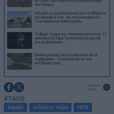
εκτάσεις που κάηκαν και η επόμενη μέρα
του δάσους
«Κλειδί» η ιατροδικαστική για τον 90χρονο
που έκρυβε ο γιος του στον καταψύκτη -
«Τον αγαπούσε παθολογικά»
Το βαρύ τίμημα της υπογεννητικότητας: 11
σχολεία λιγότερα τη νέα σχολική χρονιά
στα Δωδεκάνησα
Έπαιξε μουσική σε λιοντάρια και αυτά
«ημέρεψαν» - Το viral βίντεο με την
αντίδρασή τους
επόμενο
άρθρο
#TAGS
Ισραήλ
ειδήσεις τώρα
ΗΠΑ