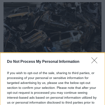
Do Not Process My Personal Information
Λίβανος (AP Photo/Hassan Ammar)
If you wish to opt-out of the sale, sharing to third parties, or
Τα πολλά «χαρτιά» της Τεχεράνης
processing of your personal or sensitive information for
targeted advertising by us, please use the below opt-out
Ένα
δεύτερο στοιχείο
της νέας
section to confirm your selection. Please note that after your
περιφερειακής τάξης είναι οι
αυξανόμενοι
opt-out request is processed you may continue seeing
τρόποι
με τους οποίους το Ιράν
μπορεί να
interest-based ads based on personal information utilized by
us or personal information disclosed to third parties prior to
προκαλεί πόνο στους εχθρούς του
, ώστε να