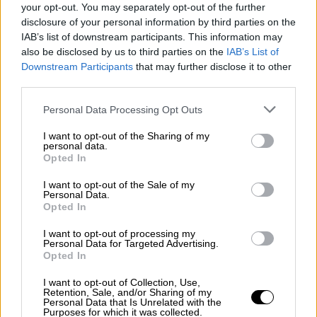
your opt-out. You may separately opt-out of the further
επιβάλλει την αποδοχή αυτής της νέας
disclosure of your personal information by third parties on the
πραγματικότητας. Το Ιράν έχει αποδείξει ότι
IAB’s list of downstream participants. This information may
μπορεί να ρίχνει πυραύλους στο Ισραήλ, να
also be disclosed by us to third parties on the
IAB’s List of
Downstream Participants
that may further disclose it to other
πλήττει υποδομές σε χώρες του Κόλπου, να
third parties.
σκοτώνει Αμερικανούς στρατιώτες και να
στραγγαλίζει την παγκόσμια οικονομία
Please note that this website/app uses one or more Google
Personal Data Processing Opt Outs
services and may gather and store information including but
πετρελαίου, χωρίς να αντιμετωπίζει
not limited to your visit or usage behaviour. You may click to
I want to opt-out of the Sharing of my
ρεαλιστική προοπτική
αλλαγής καθεστώτος.
personal data.
grant or deny consent to Google and its third-party tags to
Opted In
use your data for below specified purposes in below Google
Το Ιράν
εξακολουθεί να έχει πολλά «χαρτιά»
consent section.
I want to opt-out of the Sale of my
στα χέρια του. Αυτά περιλαμβάνουν την
Personal Data.
Opted In
επέκταση του εύρους των ενεργειακών και
μονάδων αφαλάτωσης που μπορεί να πλήξει
I want to opt-out of processing my
Personal Data for Targeted Advertising.
στον Κόλπο, καθώς και την ενεργοποίηση
Opted In
των Χούθι ώστε να μπλοκάρουν την
I want to opt-out of Collection, Use,
ενεργειακή κυκλοφορία στην Ερυθρά
Retention, Sale, and/or Sharing of my
Θάλασσα. Οι Χούθι έχουν ανακοινώσει
Personal Data that Is Unrelated with the
Purposes for which it was collected.