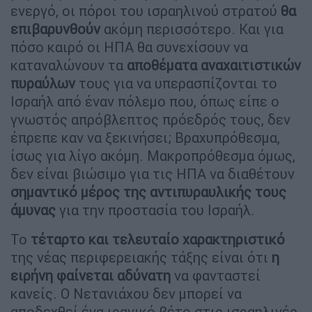
ενεργό, οι πόροι του ισραηλινού στρατού
θα
επιβαρυνθούν
ακόμη περισσότερο. Και για
πόσο καιρό οι ΗΠΑ θα συνεχίσουν να
καταναλώνουν τα
αποθέματα αναχαιτιστικών
πυραύλων
τους για να υπερασπίζονται το
Ισραήλ από έναν πόλεμο που, όπως είπε ο
γνωστός απρόβλεπτος πρόεδρός τους, δεν
έπρεπε καν να ξεκινήσει; Βραχυπρόθεσμα,
ίσως για λίγο ακόμη. Μακροπρόθεσμα όμως,
δεν είναι βιώσιμο για τις ΗΠΑ να διαθέτουν
σημαντικό μέρος της αντιπυραυλικής τους
άμυνας
για την προστασία του Ισραήλ.
Το
τέταρτο και τελευταίο χαρακτηριστικό
της νέας περιφερειακής τάξης είναι ότι
η
ειρήνη φαίνεται αδύνατη
να φανταστεί
κανείς. Ο Νετανιάχου δεν μπορεί να
αποδεχθεί ένα ιρανικό βέτο στις ισραηλινές