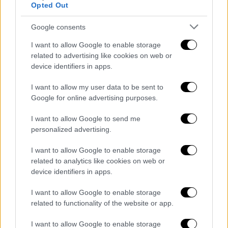
απαγόρευση της ισραηλινής ναυσιπλοΐας
Opted Out
στην Ερυθρά Θάλασσα μετά την τελευταία
Google consents
κλιμάκωση. Οι ΗΠΑ έχουν επανειλημμένα
απειλήσει να πλήξουν
τις ιρανικές πολιτικές
I want to allow Google to enable storage
υποδομές,
να εισβάλουν
στο τερματικό
related to advertising like cookies on web or
device identifiers in apps.
εξαγωγών του νησιού Χαργκ
ή να
συνοδεύσουν πλοία
μέσα από το Ορμούζ.
I want to allow my user data to be sent to
Ωστόσο,
έχουν υποχωρήσει από όλα αυτά
,
Google for online advertising purposes.
φοβούμενες τις συνέπειες.
I want to allow Google to send me
personalized advertising.
I want to allow Google to enable storage
related to analytics like cookies on web or
device identifiers in apps.
I want to allow Google to enable storage
related to functionality of the website or app.
I want to allow Google to enable storage