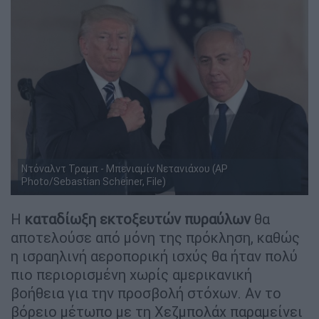
Ντόναλντ Τραμπ - Μπενιαμίν Νετανιάχου (AP
Photo/Sebastian Scheiner, File)
Η
καταδίωξη εκτοξευτών πυραύλων
θα
αποτελούσε από μόνη της πρόκληση, καθώς
η ισραηλινή αεροπορική ισχύς θα ήταν πολύ
πιο περιορισμένη χωρίς αμερικανική
βοήθεια για την προσβολή στόχων. Αν το
βόρειο μέτωπο με τη Χεζμπολάχ παραμείνει