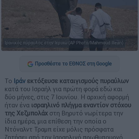
Ιρανικός πύραυλος στην Ιεριχώ (AP Photo/Mahmoud Illean)
Προσθέστε το ΕΘΝΟΣ στη Google
Το
Ιράν
εκτόξευσε καταιγισμούς πυραύλων
κατά του Ισραήλ για πρώτη φορά εδώ και
δύο μήνες, στις 7 Ιουνίου. Η αρχική αφορμή
ήταν ένα
ισραηλινό πλήγμα εναντίον στόχου
της Χεζμπολάχ
στη Βηρυτό νωρίτερα την
ίδια ημέρα, μια επίθεση την οποία ο
Ντόναλντ Τραμπ είχε μόλις πρόσφατα
ζητήσει από τον Ισραηλινό πρωθυπουργό,