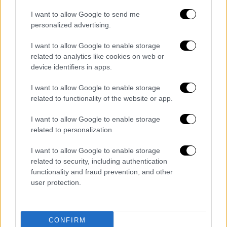
Χεζμπολάχ.
I want to allow Google to send me
Σημειώνει, παράλληλα, ότι
η αβεβαιότητα
personalized advertising.
που επικρατεί στον πλανήτη μετά την
I want to allow Google to enable storage
έναρξη του πολέμου θα συνεχιστεί και
related to analytics like cookies on web or
ολοένα και περισσότερο οι κοινωνίες θα
device identifiers in apps.
συνηθίζουν αυτήν την αβεβαιότητα.
I want to allow Google to enable storage
«Βιώνουμε μία διαφορετική κατάσταση σε
related to functionality of the website or app.
σύγκριση με την περίοδο της έναρξης του
I want to allow Google to enable storage
πολέμου. Είμαστε προφανώς σε χειρότερη
related to personalization.
κατάσταση, από τη στιγμή που συνεχίζονται
οι εχθροπραξίες και έχουν επεκταθεί και
I want to allow Google to enable storage
related to security, including authentication
στο νότιο Λίβανο αλλά είμαστε καλύτερα, σε
functionality and fraud prevention, and other
ό,τι αφορά το γεγονός ότι έχουμε συνηθίσει
user protection.
αυτήν την αβεβαιότητα, η οποία, βέβαια,
εκτιμώ ότι θα συνεχίσει να υφίσταται. Σε
μία, δύο, τέσσερις ή πέντε εβδομάδες θα
CONFIRM