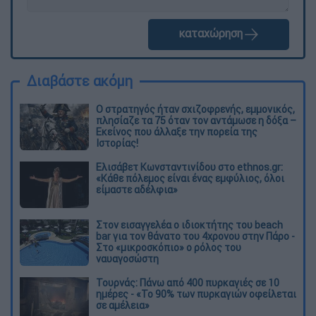
καταχώρηση
Διαβάστε ακόμη
O στρατηγός ήταν σχιζοφρενής, εμμονικός,
πλησίαζε τα 75 όταν τον αντάμωσε η δόξα –
Εκείνος που άλλαξε την πορεία της
Ιστορίας!
Ελισάβετ Κωνσταντινίδου στο ethnos.gr:
«Κάθε πόλεμος είναι ένας εμφύλιος, όλοι
είμαστε αδέλφια»
Στον εισαγγελέα ο ιδιοκτήτης του beach
bar για τον θάνατο του 4χρονου στην Πάρο -
Στο «μικροσκόπιο» ο ρόλος του
ναυαγοσώστη
Τουρνάς: Πάνω από 400 πυρκαγιές σε 10
ημέρες - «Το 90% των πυρκαγιών οφείλεται
σε αμέλεια»