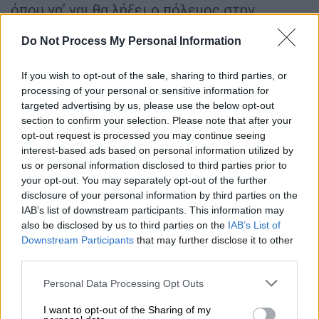
όπου να' ναι θα λήξει ο πόλεμος στην
Ουκρανία, όμως, ούτε εκεί έχουμε
Do Not Process My Personal Information
τερματισμό των εχθροπραξιών.
Κανένας δεν
μπορεί να πει με σιγουριά, αν αυτές οι
If you wish to opt-out of the sale, sharing to third parties, or
δηλώσεις αποτελούν πραγματική πολιτική
processing of your personal or sensitive information for
βούληση των ηγετών για τη λήξη των
targeted advertising by us, please use the below opt-out
πολέμων ή όχι.
Το ίδιο δύσκολο είναι αυτήν
section to confirm your selection. Please note that after your
opt-out request is processed you may continue seeing
τη στιγμή να μιλήσει κάποιος με ασφάλεια
interest-based ads based on personal information utilized by
για τους πιθανούς όρους της συμφωνίας και
us or personal information disclosed to third parties prior to
για το ποια πλευρά θα βγει κερδισμένη.
your opt-out. You may separately opt-out of the further
Υπάρχει μία πολυπλοκότητα σχέσεων και
disclosure of your personal information by third parties on the
καταστάσεων στην ευρύτερη περιοχή», λέει
IAB’s list of downstream participants. This information may
also be disclosed by us to third parties on the
IAB’s List of
στο ethnos.gr ο κ. Παναγιώτου.
Downstream Participants
that may further disclose it to other
third parties.
Please note that this website/app uses one or more Google
Personal Data Processing Opt Outs
services and may gather and store information including but
not limited to your visit or usage behaviour. You may click to
I want to opt-out of the Sharing of my