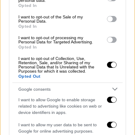
personal data.
grant or deny consent to Google and its third-party tags to
Opted In
use your data for below specified purposes in below Google
consent section.
I want to opt-out of the Sale of my
Personal Data.
Opted In
I want to opt-out of processing my
Personal Data for Targeted Advertising.
Opted In
Ιράν (AP Photo/Vahid Salemi)
I want to opt-out of Collection, Use,
Retention, Sale, and/or Sharing of my
«Συνηθίσαμε στην αβεβαιότητα»
Personal Data that Is Unrelated with the
Purposes for which it was collected.
Opted Out
Ο καθηγητής ΜΜΕ και Επικοινωνίας του
ΑΠΘ αναφέρει ακόμα ότι, πέρα από τις
Google consents
εξελίξεις στον Περσικό κόλπο, είναι πολύ
I want to allow Google to enable storage
σημαντικές οι εξελίξεις και στο νότιο
related to advertising like cookies on web or
Λίβανο, αφού το Ιράν συσχετίζει άμεσα τη
device identifiers in apps.
δική του στάση με τη συνέχιση ή μη των
I want to allow my user data to be sent to
χτυπημάτων του Ισραήλ κατά της
Google for online advertising purposes.