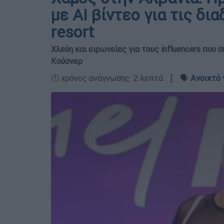
με ΑΙ βίντεο για τις δ
resort
Χλεύη και ειρωνείες για τους influencers που 
Κούσνερ
🕛 χρόνος ανάγνωσης: 2 λεπτά ┋ 🗣️
Ανοικτό 