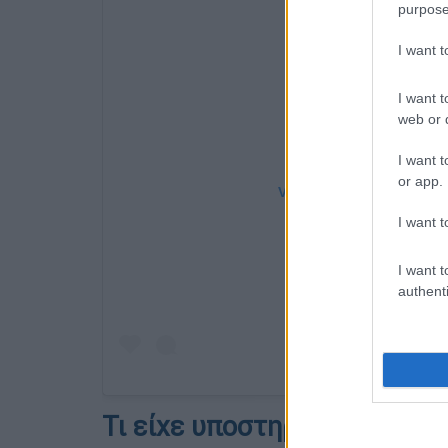
purpose
I want 
I want t
web or d
I want t
or app.
View this post on Instag
I want t
I want t
authenti
Τι είχε υποστηρίξει ο Ράμα 