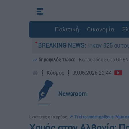
Πολιτική
Οικονομία
Ελ
«κόκκινα» - Ολοκληρώθηκαν 325 αυτοψίες στις π
BREAKING NEWS:
δημοφιλές τώρα:
Κατσαφάδος στο OPEN: 
┋
Κόσμος
┋
09.06.2026 22:44
Newsroom
Ενότητες στο άρθρο:
📌 Τι είχε υποστηρίξει ο Ράμα σ
Χαμός στην Αλβανία: Π