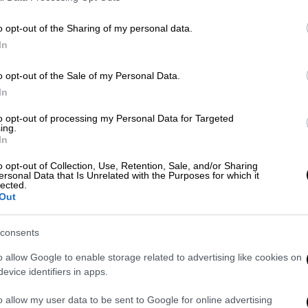
φει ο Έντι Ράμα στη λεζάντα του βίντεο και
οσίευση, ενώ παραθέτει και το
τι αναφέρει
o opt-out of the Sharing of my personal data.
 που το αναδημοσίευσε: «Με συγχωρείτε
In
θόμουν και
μετρούσα πόσοι ήμασταν
. Απορώ
ίπε κι ένας φίλος μου: “Τώρα
χόρεψε, γ@μ…
o opt-out of the Sale of my Personal Data.
χαχαχαχαχαχα!».
In
to opt-out of processing my Personal Data for Targeted
εται με όσα είχε πει ο Έντι Ράμα σε
ing.
ότε
είχε ασκήσει κριτική σε μπλόγκερ και
In
υρίες ενάντια σε ένα μεγάλο τουριστικό
o opt-out of Collection, Use, Retention, Sale, and/or Sharing
ζάρεντ Κούσνερ, γαμπρό του προέδρου των
ersonal Data that Is Unrelated with the Purposes for which it
lected.
Out
consents
o allow Google to enable storage related to advertising like cookies on
evice identifiers in apps.
o allow my user data to be sent to Google for online advertising