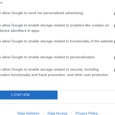
s.
to allow Google to send me personalized advertising.
o allow Google to enable storage related to analytics like cookies on
evice identifiers in apps.
o allow Google to enable storage related to functionality of the website
ram
o allow Google to enable storage related to personalization.
o allow Google to enable storage related to security, including
cation functionality and fraud prevention, and other user protection.
CONFIRM
στην ομιλία του
Data Deletion
Data Access
Privacy Policy