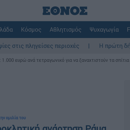
λάδα
Κόσμος
Αθλητισμός
Ψυχαγωγία
F
ληγείσες περιοχές
Η πρώτη δήλωση της ο
1.000 ευρώ ανά τετραγωνικό για να ξαναχτιστούν τα σπίτια
την ομιλία του
ροκλητική ανάρτηση Ράμα