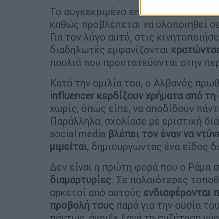
Το συγκεκριμένο επενδυτικό σχέδιο 
καθώς προβλέπεται να υλοποιηθεί σ
Για τον λόγο αυτό, στις κινητοποιήσε
διαδηλωτές εμφανίζονται
κρατώντας
πουλιά που προστατεύονται στην περ
Κατά την ομιλία του, ο Αλβανός πρω
influencer κερδίζουν χρήματα από τ
χωρίς, όπως είπε, να αποδίδουν πάν
Παράλληλα, σχολίασε με εριστική δι
social media
βλέπει τον έναν να ντύν
μιμείται
, δημιουργώντας ένα είδος 
Δεν είναι η πρώτη φορά που ο Ράμα
σ
διαμαρτυρίες
. Σε παλαιότερες τοποθ
αρκετοί από αυτούς
ενδιαφέρονται π
προβολή τους
παρά για την ουσία το
πάντως, άνοιξε ξανά τη συζήτηση γύ