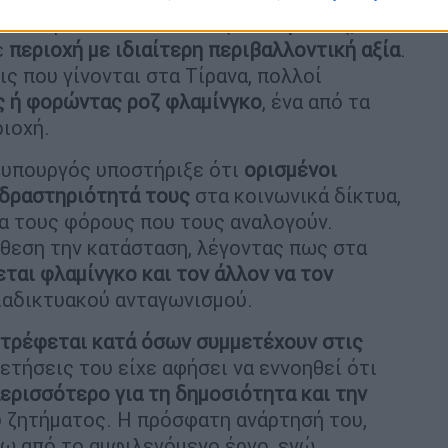
έχει προκαλέσει
έντονες αντιδράσεις
,
ε
περιοχή με ιδιαίτερη περιβαλλοντική αξία
.
ις που γίνονται στα Τίρανα, πολλοί
 ή φορώντας ροζ φλαμίνγκο
, ένα από τα
ιοχή.
θυπουργός υποστήριξε ότι
ορισμένοι
η δραστηριότητά τους
στα κοινωνικά δίκτυα,
τα τους φόρους που τους αναλογούν.
άθεση την κατάσταση, λέγοντας πως στα
εται φλαμίνγκο και τον άλλον να τον
διαδικτυακού ανταγωνισμού.
τρέφεται κατά όσων συμμετέχουν στις
ετήσεις του είχε αφήσει να εννοηθεί ότι
ερισσότερο για τη δημοσιότητα και την
υ ζητήματος. Η πρόσφατη ανάρτησή του,
ρω από το αμφιλεγόμενο έργο, ενώ