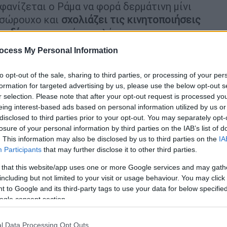
μφανίζεται ο Ράμα να φορά δερμάτινη μίνι
εσώρουχο και
σχολιάζει τις κινητοποιήσεις
σχεδίου
στο οποίο εμπλέκεται και ο
ντ Κούσνερ.
ocess My Personal Information
to opt-out of the sale, sharing to third parties, or processing of your per
formation for targeted advertising by us, please use the below opt-out s
r selection. Please note that after your opt-out request is processed y
eing interest-based ads based on personal information utilized by us or
γάρχες»: Δυναμική διαμαρτυρία στο
disclosed to third parties prior to your opt-out. You may separately opt-
υ Κούσνερ
losure of your personal information by third parties on the IAB’s list of
. This information may also be disclosed by us to third parties on the
IA
Participants
that may further disclose it to other third parties.
resort του Κούσνερ στην Αλβανία- Η
 that this website/app uses one or more Google services and may gath
including but not limited to your visit or usage behaviour. You may click 
 δέσμευσε τραπεζικούς λογαριασμούς
 to Google and its third-party tags to use your data for below specifi
ogle consent section.
l Data Processing Opt Outs