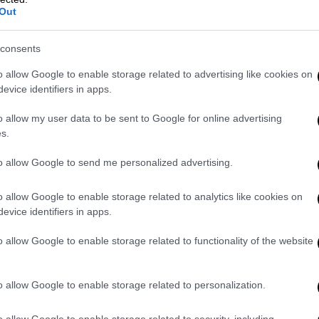
Out
ς άδειες
και με την
πλήρη κάλυψη
της
τιγμή παρέχει
παραπλανητικές εξηγήσεις
consents
o allow Google to enable storage related to advertising like cookies on
ωτοβουλία, εντοπίζονται στην
evice identifiers in apps.
-Narta
και εντός του
Προστατευόμενου
οτελεί τμήμα του δέλτα του ποταμού Βιόσα,
o allow my user data to be sent to Google for online advertising
s.
 Ευρώπη. Στην περιοχή αυτή έχει
λυτελούς θερέτρου
, το οποίο υποστηρίζεται
to allow Google to send me personalized advertising.
 (γαμπρό του Ντόναλντ Τραμπ), με τον
χει επιβεβαιώσει επίσημα τη σύνδεση των
o allow Google to enable storage related to analytics like cookies on
evice identifiers in apps.
o allow Google to enable storage related to functionality of the website
o allow Google to enable storage related to personalization.
o allow Google to enable storage related to security, including