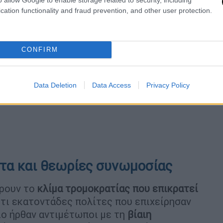
cation functionality and fraud prevention, and other user protection.
CONFIRM
Data Deletion
Data Access
Privacy Policy
τα και θεωρίες συνωμοσίας
έρουν το
κλίμα τρομοκρατίας που επικρατεί
ότι εκατοντάδες πολίτες που επιχείρησαν
ίο ήρθαν αντιμέτωποι με τη
βίαιη