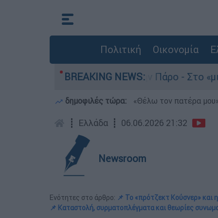
Πολιτική
Οικονομία
Ε
ατο του 4χρονου στην Πάρο - Στο «μικροσκόπιο»
BREAKING NEWS:
δημοφιλές τώρα:
«Θέλω τον πατέρα μου»:
┋
Ελλάδα
┋
06.06.2026 21:32
Newsroom
Ενότητες στο άρθρο:
📌 Το «πρότζεκτ Κούσνερ» και 
📌 Καταστολή, συρματοπλέγματα και θεωρίες συνωμ