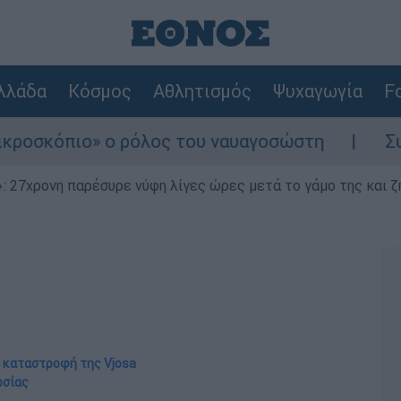
λλάδα
Κόσμος
Αθλητισμός
Ψυχαγωγία
Fo
 ο ρόλος του ναυαγοσώστη
Συναγερμός στη
 27χρονη παρέσυρε νύφη λίγες ώρες μετά το γάμο της και ζη
η καταστροφή της Vjosa
οσίας