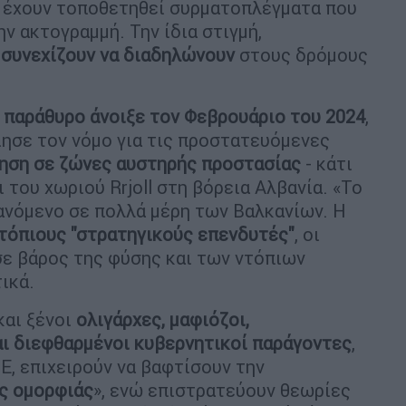
ν έχουν τοποθετηθεί συρματοπλέγματα που
ν ακτογραμμή. Την ίδια στιγμή,
ι
συνεχίζουν να διαδηλώνουν
στους δρόμους
 παράθυρο άνοιξε τον Φεβρουάριο του 2024
,
ησε τον νόμο για τις προστατευόμενες
ηση σε ζώνες αυστηρής προστασίας
- κάτι
 του χωριού Rrjoll στη βόρεια Αλβανία. «Το
ανόμενο σε πολλά μέρη των Βαλκανίων. Η
ντόπιους "στρατηγικούς επενδυτές"
, οι
σε βάρος της φύσης και των ντόπιων
ικά.
και ξένοι
ολιγάρχες, μαφιόζοι,
αι διεφθαρμένοι κυβερνητικοί παράγοντες
,
, επιχειρούν να βαφτίσουν την
ής ομορφιάς
», ενώ επιστρατεύουν θεωρίες