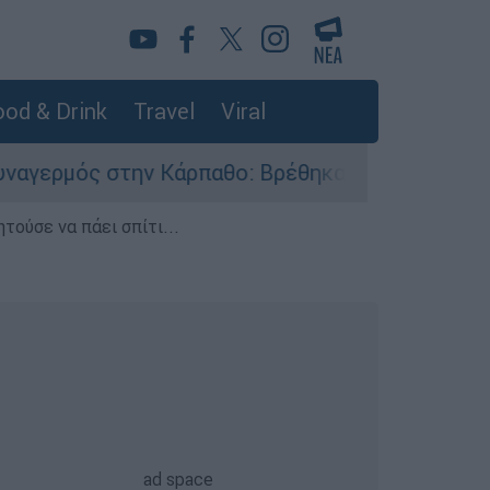
od & Drink
Travel
Viral
ν Κάρπαθο: Βρέθηκαν παλιά πυρομαχικά στο Αρδ
τούσε να πάει σπίτι...