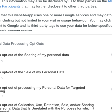
. This information may also be disclosed by us to third parties on the
IA
Participants
that may further disclose it to other third parties.
 that this website/app uses one or more Google services and may gath
άστια διαδήλωση στα Τίρανα κατά του
including but not limited to your visit or usage behaviour. You may click 
 to Google and its third-party tags to use your data for below specifi
ogle consent section.
l Data Processing Opt Outs
αδηλωτές είναι το «Ούτε γη, ούτε νερό - Όχι
 οικολογική καταστροφή για τα
κέρδη των
o opt-out of the Sharing of my personal data.
In
 η καταστροφή της Vjosa
o opt-out of the Sale of my Personal Data.
In
νοι
από το βήμα της διαμαρτυρίας, η
to opt-out of processing my Personal Data for Targeted
α
συστηματικό ξεπούλημα
και στην
ing.
In
ότερους παράκτιους οικοτόπους
της
έλη του περασμένου Απριλίου βρίσκεται σε
o opt-out of Collection, Use, Retention, Sale, and/or Sharing
ersonal Data that Is Unrelated with the Purposes for which it
ποίο προχωρά
χωρίς καμία μελέτη
lected.