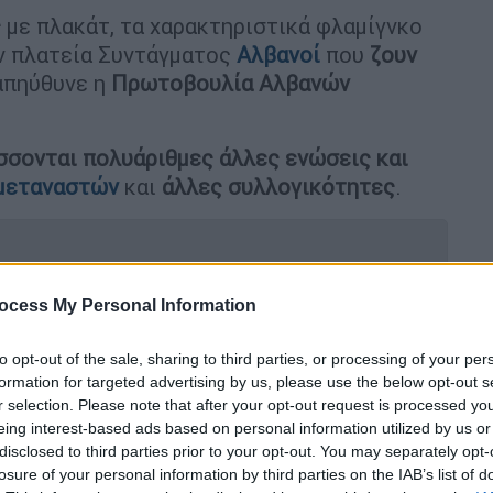
ς
με πλακάτ, τα χαρακτηριστικά φλαμίγνκο
ν πλατεία Συντάγματος
Αλβανοί
που
ζουν
 απηύθυνε η
Πρωτοβουλία Αλβανών
σσονται πολυάριθμες άλλες ενώσεις και
μεταναστών
και
άλλες συλλογικότητες
.
ocess My Personal Information
ετά από διαμαρτυρία κατοίκων:
ίες - Διάβημα από το ελληνικό ΥΠΕΞ
to opt-out of the sale, sharing to third parties, or processing of your per
formation for targeted advertising by us, please use the below opt-out s
r selection. Please note that after your opt-out request is processed y
eing interest-based ads based on personal information utilized by us or
α ελληνική ομογένεια στο Ζβερνέτ» -
disclosed to third parties prior to your opt-out. You may separately opt-
losure of your personal information by third parties on the IAB’s list of