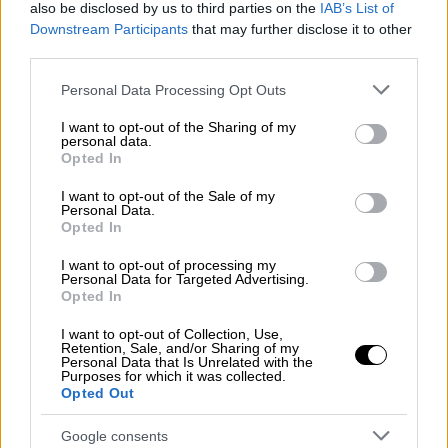
also be disclosed by us to third parties on the
IAB’s List of
Downstream Participants
that may further disclose it to other
«Οι δυνάμεις της CENTCOM
έπληξαν
third parties.
εγκαταστάσεις αντιαεροπορικής άμυνας,
Please note that this website/app uses one or more Google
Personal Data Processing Opt Outs
σταθμούς ελέγχου στο έδαφος και
services and may gather and store information including but
εγκαταστάσεις ραντάρ επιτήρησης του
Ιράν
not limited to your visit or usage behaviour. You may click to
I want to opt-out of the Sharing of my
personal data.
grant or deny consent to Google and its third-party tags to
κοντά στο στενό του Ορμούζ
» τονίζεται
Opted In
use your data for below specified purposes in below Google
επίσης για μια επίθεση που δεν έμεινε
consent section.
I want to opt-out of the Sale of my
αναπάντηση από πλευράς Τεχεράνης.
Personal Data.
Opted In
I want to opt-out of processing my
Personal Data for Targeted Advertising.
Opted In
I want to opt-out of Collection, Use,
Retention, Sale, and/or Sharing of my
Personal Data that Is Unrelated with the
video
Purposes for which it was collected.
Opted Out
Google consents