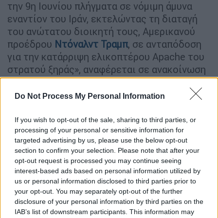
την 9η Ιουνίου πλήγματα σε νόμιμη άμυνα
εναντίον του Ιράν, εκτελώντας τη διαταγή
του ανώτατου διοικητή τους, Αμερικανού
προέδρου
Ντόναλντ Τραμπ
, σε ανταπόδοση
για την κατάρριψη ελικοπτέρου Apache του
στρατού ξηράς», αναφέρεται σε ανακοίνωση
που δημοσιοποίησε μέσω X το μεικτό
διοικητήριο που είναι αρμόδιο για τη Μέση
Do Not Process My Personal Information
Ανατολή (CENTCOM, «κεντρική διοίκηση»).
If you wish to opt-out of the sale, sharing to third parties, or
processing of your personal or sensitive information for
ΔΙΑΒΑΣΤΕ ΕΠΙΣΗΣ
targeted advertising by us, please use the below opt-out
section to confirm your selection. Please note that after your
Κόσμος
|
09.06.2026 22:38
opt-out request is processed you may continue seeing
Ατύχημα ή κατάρριψη; Τα σενάρια για
interest-based ads based on personal information utilized by
την πτώση του αμερικανικού Apache
us or personal information disclosed to third parties prior to
your opt-out. You may separately opt-out of the further
στο Στενό του Ορμούζ
disclosure of your personal information by third parties on the
IAB’s list of downstream participants. This information may