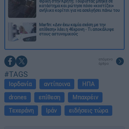
Φρίκη στην Κρήτη: Τουρίστας μπήκε σε
κατάστημα και ρώτησε πόσο «κοστίζει»
ανήλικο κορίτσι για να ασελγήσει πάνω του
Marfin: «Δεν έχω καμία σχέση με την
επίθεση» λέει η 46χρονη - Τι αποκάλυψε
στους αστυνομικούς
επόμενο
άρθρο
#TAGS
Ιορδανία
αντίποινα
ΗΠΑ
drones
επίθεση
Μπαχρέιν
Τεχεράνη
Ιράν
ειδήσεις τώρα