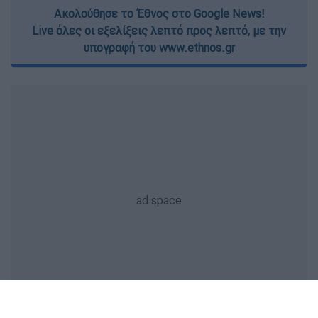
Ακολούθησε το Έθνος στο Google News!
Live όλες οι εξελίξεις λεπτό προς λεπτό, με την
υπογραφή του www.ethnos.gr