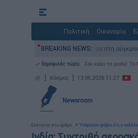
Πολιτική
Οικονομία
Ε
αμίγο που έχασε τη ζωή του στη σύγκρουση ελι
BREAKING NEWS:
δημοφιλές τώρα:
Σου καίει το μυαλό: Το 
┋
Κόσμος
┋
13.06.2026 11:27
Newsroom
Ενότητες στο άρθρο:
📌 Υπάρχουν φόβοι ότι ο πιλότο
Ινδία: Συντριβή αεροσ