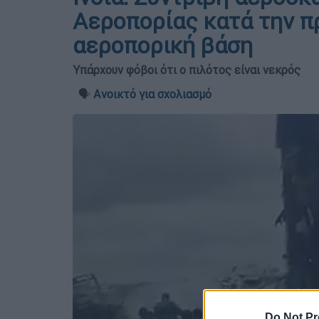
Αεροπορίας κατά την π
αεροπορική βάση
Υπάρχουν φόβοι ότι ο πιλότος είναι νεκρός
🗣️
Ανοικτό για σχολιασμό
Do Not Pr