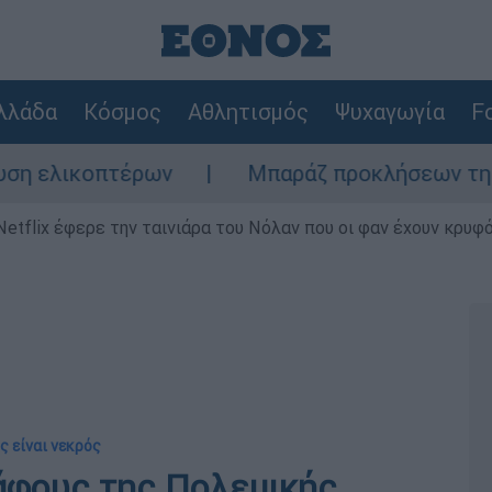
λλάδα
Κόσμος
Αθλητισμός
Ψυχαγωγία
Fo
κοπτέρων
Μπαράζ προκλήσεων της Άγκυρας
Netflix έφερε την ταινιάρα του Νόλαν που οι φαν έχουν κρυφό
ς είναι νεκρός
κάφους της Πολεμικής