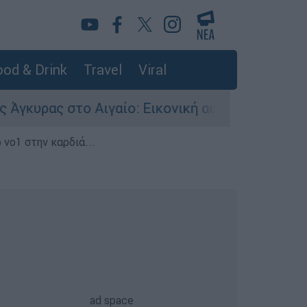
od & Drink
Travel
Viral
 στο Αιγαίο: Εικονική αερομαχία ανάμεσα σε ελ
 νο1 στην καρδιά...