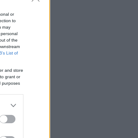
sonal or
ection to
ou may
 personal
out of the
 downstream
B’s List of
er and store
to grant or
ed purposes