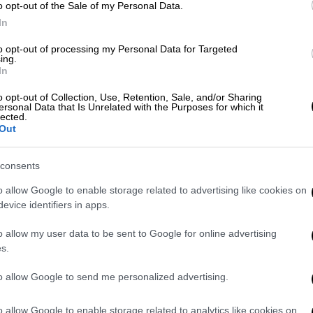
o opt-out of the Sale of my Personal Data.
ος πνίγηκε στο σχολείο - Έρευνα αν
In
to opt-out of processing my Personal Data for Targeted
ing.
In
ς» διά χειρός Οζόν και ο επίκαιρος
o opt-out of Collection, Use, Retention, Sale, and/or Sharing
ersonal Data that Is Unrelated with the Purposes for which it
ομάδας
lected.
Out
consents
κάφος
ήταν ένα μεταγωγικό AN-31
,
το οποίο
o allow Google to enable storage related to advertising like cookies on
ομηθειών.
evice identifiers in apps.
ος είναι νεκρός
o allow my user data to be sent to Google for online advertising
s.
νώ
το αεροπλάνο
προσπαθούσε να
Υπάρχουν φόβοι ότι ο πιλότος είναι
to allow Google to send me personalized advertising.
άση απέχει μόλις 120 χιλιόμετρα
από τα
o allow Google to enable storage related to analytics like cookies on