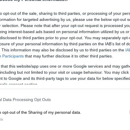
to opt-out of the sale, sharing to third parties, or processing of your per
formation for targeted advertising by us, please use the below opt-out s
r selection. Please note that after your opt-out request is processed y
eing interest-based ads based on personal information utilized by us or
disclosed to third parties prior to your opt-out. You may separately opt-
losure of your personal information by third parties on the IAB’s list of
. This information may also be disclosed by us to third parties on the
IA
στην Ινδία (Χ)
Participants
that may further disclose it to other third parties.
 that this website/app uses one or more Google services and may gath
including but not limited to your visit or usage behaviour. You may click 
 το ΕΘΝΟΣ στη Google
 to Google and its third-party tags to use your data for below specifi
ogle consent section.
Αεροπορίας
συνετρίβη στον σταθμό της
 του Ασάμ
.
l Data Processing Opt Outs
o opt-out of the Sharing of my personal data.
In