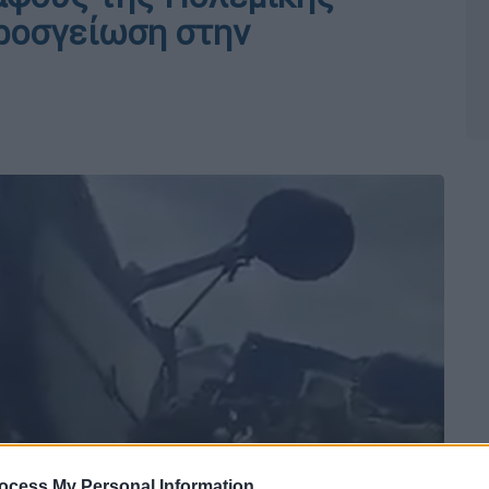
ροσγείωση στην
ocess My Personal Information