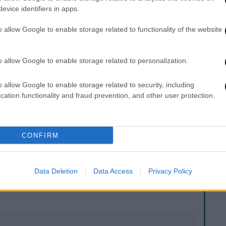
evice identifiers in apps.
nsport aircraft crashed on landing at
o allow Google to enable storage related to functionality of the website
 bursting into flames.
o allow Google to enable storage related to personalization.
there's no official confirmation on
o allow Google to enable storage related to security, including
cation functionality and fraud prevention, and other user protection.
px8Sb
June 13, 2026
CONFIRM
. Το ΕΘΝΟΣ θα παρεμβαίνει και τα προσβλητικά σχόλια θα
Data Deletion
Data Access
Privacy Policy