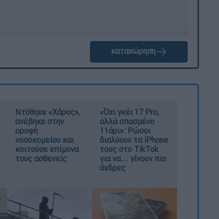
καταχώρηση
Ντύθηκε «Χάρος»,
«Όχι γκέι 17 Pro,
ανέβηκε στην
αλλά σπασμένο
οροφή
11άρι»: Ρώσοι
νοσοκομείου και
διαλύουν τα iPhone
κοιτούσε επίμονα
τους στο TikTok
τους ασθενείς
για να... γίνουν πιο
άνδρες