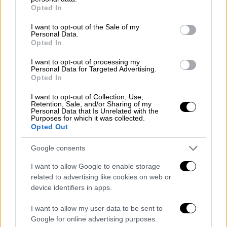
grant or deny consent to Google and its third-party tags to
Γενεύη, ενημέρωσε ο πακιστανός
Opted In
use your data for below specified purposes in below Google
πρωθυπουργός Σαρίφ. Ο αμερικανός
consent section.
I want to opt-out of the Sale of my
αντιπρόεδρος
Τζέι Ντι Βανς
γνωστοποίησε
Personal Data.
ότι σκοπεύει να είναι παρών,
Opted In
συμπληρώνοντας ότι είναι «πιθανή» η
I want to opt-out of processing my
παρουσία του αμερικανού
προέδρου Τραμπ.
Personal Data for Targeted Advertising.
Opted In
Ο Γενικός Γραμματέας του ΟΗΕ
Αντόνιο
I want to opt-out of Collection, Use,
Γκουτέρες
χαιρέτισε τη συμφωνία, «κρίσιμο
Retention, Sale, and/or Sharing of my
Personal Data that Is Unrelated with the
βήμα προς την ειρηνική επίλυση της
Purposes for which it was collected.
Opted Out
σύγκρουσης», όπως
τόνισε
, σύμφωνα με
δελτίο Τύπου το οποίο έδωσε στη
Google consents
δημοσιότητα ο εκπρόσωπός του Στεφάν
I want to allow Google to enable storage
Ντουζαρίκ.
related to advertising like cookies on web or
device identifiers in apps.
Το Ιράν «επέβαλε τη θεία και ατσάλινη
θέλησή του στους αμερικανούς και
I want to allow my user data to be sent to
σιωνιστές εχθρούς», τους «
ταπείνωσε
», και
Google for online advertising purposes.