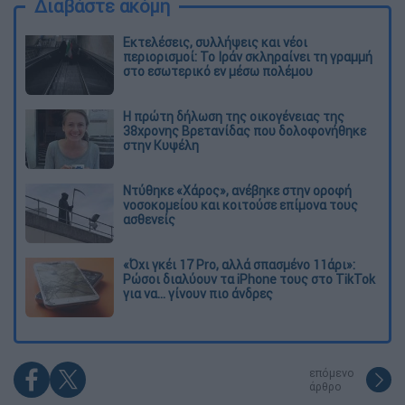
Διαβάστε ακόμη
Εκτελέσεις, συλλήψεις και νέοι
περιορισμοί: Το Ιράν σκληραίνει τη γραμμή
στο εσωτερικό εν μέσω πολέμου
Η πρώτη δήλωση της οικογένειας της
38χρονης Βρετανίδας που δολοφονήθηκε
στην Κυψέλη
Ντύθηκε «Χάρος», ανέβηκε στην οροφή
νοσοκομείου και κοιτούσε επίμονα τους
ασθενείς
«Όχι γκέι 17 Pro, αλλά σπασμένο 11άρι»:
Ρώσοι διαλύουν τα iPhone τους στο TikTok
για να... γίνουν πιο άνδρες
επόμενο
άρθρο