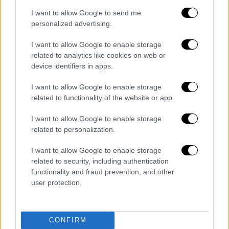
«ο εχθρός δεν είχε άλλη επιλογή παρά να
I want to allow Google to send me
αποδεχτεί την ήττα και να παραδοθεί»,
personalized advertising.
υποστήριξε από την πλευρά του το γενικό
επιτελείο του ιρανικού στρατού, σύμφωνα
I want to allow Google to enable storage
related to analytics like cookies on web or
με την κρατική τηλεόραση.
device identifiers in apps.
Λίγη ώρα προτού ανακοινωθεί η συμφωνία,
I want to allow Google to enable storage
το
Ανώτατο Συμβούλιο Εθνικής Ασφαλείας
related to functionality of the website or app.
του
Ιράν
προειδοποιούσε μέσω X ότι
επρόκειτο να υπάρξουν «άμεσα» αντίποινα
I want to allow Google to enable storage
related to personalization.
σε βομβαρδισμό του Ισραήλ με τρεις
νεκρούς σε νότιο προάστιο της Βηρυτού,
I want to allow Google to enable storage
προπύργιο του σιιτικού κινήματος
Χεζμπολά
related to security, including authentication
του
Λιβάνου
, που πρόσκειται στην
Τεχεράνη
.
functionality and fraud prevention, and other
user protection.
«Εξοργισμένος»
Ο αμερικανός πρόεδρος
Τραμπ
έκρινε
CONFIRM