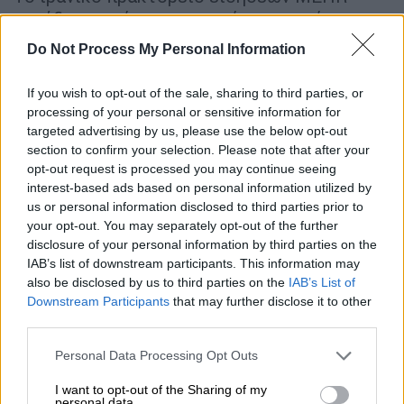
μετέδωσε κείμενο το οποίο παρουσίασε ως
το «μνημόνιο συνεννόησης», το πρωτόκολλο
Do Not Process My Personal Information
συμφωνίας 14 σημείων στο οποίο κατέληξαν
οι
ΗΠΑ
και το
Ιράν
: προβλέπει μεταξύ άλλων
If you wish to opt-out of the sale, sharing to third parties, or
«την αποδέσμευση 24 δισεκ. δολαρίων που
processing of your personal or sensitive information for
targeted advertising by us, please use the below opt-out
έχουν παγώσει (σ.σ. στο εξωτερικό) κατά τη
section to confirm your selection. Please note that after your
διάρκεια της διαπραγμάτευσης 60 ημερών»
opt-out request is processed you may continue seeing
που θα αρχίσει μετά την υπογραφή
, «το μισό»
interest-based ads based on personal information utilized by
από το οποίο «θα τεθεί στη διάθεση του Ιράν
us or personal information disclosed to third parties prior to
your opt-out. You may separately opt-out of the further
πριν από την έναρξη των
disclosure of your personal information by third parties on the
διαπραγματεύσεων»,
κατά το κείμενο που
IAB’s list of downstream participants. This information may
είχε ήδη
μεταδοθεί
από το MEHR προχθές
also be disclosed by us to third parties on the
IAB’s List of
Σάββατο, ωστόσο δεν έχει επιβεβαιωθεί
Downstream Participants
that may further disclose it to other
third parties.
επίσημα.
Please note that this website/app uses one or more Google
Personal Data Processing Opt Outs
Η τελετή υπογραφής της συμφωνίας θα
services and may gather and store information including but
η
διεξαχθεί την Παρασκευή 19
Ιουνίου στη
not limited to your visit or usage behaviour. You may click to
I want to opt-out of the Sharing of my
personal data.