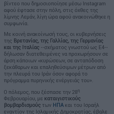
βίντεο που δημοσιοποίησε μέσω Instagram
αφού έφτασε στην πόλη, στις όχθες της
λίμνης Λεμάν, λίγη ώρα αφού ανακοινώθηκε η
συμφωνία.
Με κοινή ανακοίνωσή τους, οι κυβερνήσεις
της
Βρετανίας, της Γαλλίας, της Γερμανίας
και της Ιταλίας
--σχήματος γνωστού ως E4--
δήλωσαν διατεθειμένες να προχωρήσουν σε
άρση κάποιων «κυρώσεων, σε ανταπόδοση
ξεκάθαρων και επαληθεύσιμων μέτρων από
την πλευρά του Ιράν όσον αφορά το
πρόγραμμα πυρηνικής ενέργειάς του».
η
Ο πόλεμος, που ξέσπασε την 28
Φεβρουαρίου, με
καταιγιστικούς
βομβαρδισμούς
των
ΗΠΑ
και του Ισραήλ
εναντίον της Ισλαμικής Δημοκρατίας, έβαλε