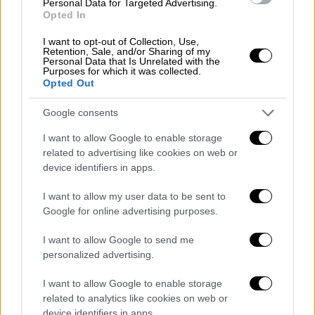
Personal Data for Targeted Advertising.
για τη λήψη επιπρόσθετων μέτρων σε βάρος
Opted In
της
Μόσχας
, μετά τη συμφωνία
ΗΠΑ-Ιράν
I want to opt-out of Collection, Use,
που προβλέπει το άνοιγμα των
Στενών του
Retention, Sale, and/or Sharing of my
Personal Data that Is Unrelated with the
Ορμούζ.
Purposes for which it was collected.
Opted Out
Πέρα από την υποστήριξη με τη χορήγηση
Google consents
όπλων
και
πυρομαχικών
στον στρατό του
Κιέβου η G7 υποσχέθηκε επίσης βοήθεια
I want to allow Google to enable storage
στην Ουκρανία στον τομέα της ενέργειας,
related to advertising like cookies on web or
device identifiers in apps.
ώστε η χώρα να μπορέσει να ανταπεξέλθει
«τον επόμενο χειμώνα», παρά το ότι ο
I want to allow my user data to be sent to
ρωσικός στρατός βάζει στο στόχαστρο
Google for online advertising purposes.
σταθμούς παραγωγής και το δίκτυο
I want to allow Google to send me
διανομής.
personalized advertising.
Ο Γάλλος πρόεδρος
Εμανουέλ Μακρόν,
ο
I want to allow Google to enable storage
οικοδεσπότης της συνόδου, τη χαρακτήρισε
related to analytics like cookies on web or
«στιγμή στρατηγικής αφύπνισης» και μίλησε
device identifiers in apps.