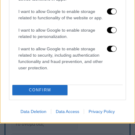
σε βίντεο που δημοσιοποίησε μέσω
I want to allow Google to enable storage
Instagram για «νίκες» ως προς την
related to functionality of the website or app.
υποστήριξη της Ουκρανίας. Ο Γερμανός
καγκελάριος Φρίντριχ Μερτς μίλησε για
I want to allow Google to enable storage
«ημέρα ελπίδας» και «πιθανότητα για (να
related to personalization.
αποκατασταθεί) ειρήνη», επισημαίνοντας τη
I want to allow Google to enable storage
δήλωση του Αμερικανού προέδρου
Ντόναλντ
related to security, including authentication
Τραμπ,
σύμφωνα με τον οποίο είναι καιρός η
functionality and fraud prevention, and other
Ρωσία «να κλείσει συμφωνία» με την
user protection.
Ουκρανία για να τελειώσει η σύρραξη.
CONFIRM
Τα σχολιά σας δημοσιεύονται άμεσα με δική σας ευθύνη. Το
ΕΘΝΟΣ θα παρεμβαίνει και τα προσβλητικά σχόλια θα
διαγράφονται
Data Deletion
Data Access
Privacy Policy