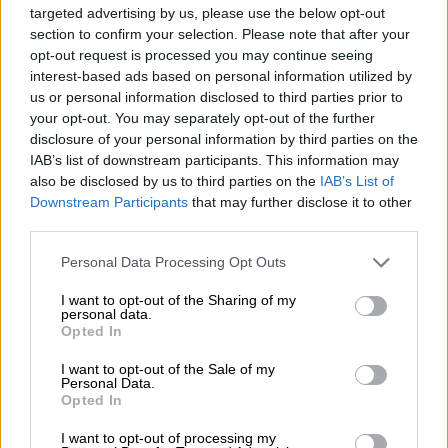
στον ουκρανικό στρατό.
targeted advertising by us, please use the below opt-out
section to confirm your selection. Please note that after your
Το κείμενο κάνει λόγο περί
«νέας ορμής»
και
opt-out request is processed you may continue seeing
περί «ουκρανικής προόδου» στα πεδία των
interest-based ads based on personal information utilized by
μαχών «τους τελευταίους μήνες».
us or personal information disclosed to third parties prior to
your opt-out. You may separately opt-out of the further
disclosure of your personal information by third parties on the
ΔΙΑΒΑΣΤΕ ΕΠΙΣΗΣ
IAB’s list of downstream participants. This information may
also be disclosed by us to third parties on the
IAB’s List of
Κόσμος
|
16.06.2026 19:37
Downstream Participants
that may further disclose it to other
third parties.
Τραμπ στη συνάντηση των G7: Νέες
κυρώσεις προς τη Ρωσία - «Θα κάνω
Please note that this website/app uses one or more Google
Personal Data Processing Opt Outs
ό,τι μπορώ για τον τερματισμό του
services and may gather and store information including but
not limited to your visit or usage behaviour. You may click to
I want to opt-out of the Sharing of my
πολέμου»
personal data.
grant or deny consent to Google and its third-party tags to
Opted In
use your data for below specified purposes in below Google
consent section.
I want to opt-out of the Sale of my
Personal Data.
Opted In
Σύμφωνα με την ανακοίνωση, οι ηγέτες
θεωρούν πως αυτή είναι η
«σωστή στιγμή»
I want to opt-out of processing my