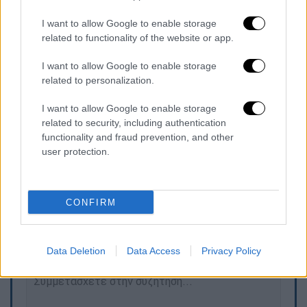
των 14 σημείων περιγράφει ένα
ευρύ
I want to allow Google to enable storage
πλαίσιο δεσμεύσεων που περιλαμβάνει
related to functionality of the website or app.
μεταξύ άλλων κατάπαυση των εχθροπραξιών
σε όλα τα μέτωπα
, συμπεριλαμβανομένου
I want to allow Google to enable storage
related to personalization.
του Λιβάνου, άρση κυρώσεων,
επαναλειτουργία των Στενών του Ορμούζ,
I want to allow Google to enable storage
οικονομική στήριξη του Ιράν και νέους
related to security, including authentication
κανόνες για το πυρηνικό του πρόγραμμα.
functionality and fraud prevention, and other
user protection.
Τα σχολιά σας δημοσιεύονται άμεσα με δική σας ευθύνη. Το
CONFIRM
ΕΘΝΟΣ θα παρεμβαίνει και τα προσβλητικά σχόλια θα
διαγράφονται
Data Deletion
Data Access
Privacy Policy