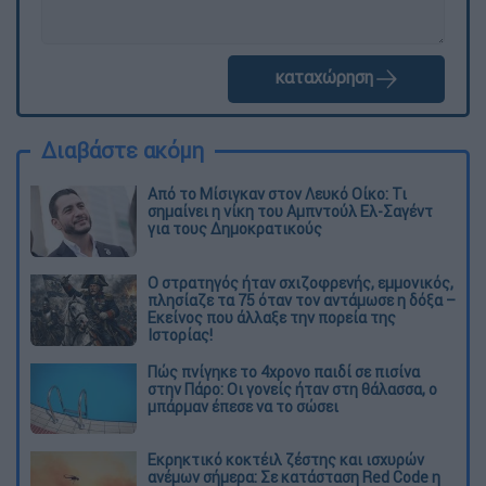
καταχώρηση
Διαβάστε ακόμη
Από το Μίσιγκαν στον Λευκό Οίκο: Τι
σημαίνει η νίκη του Αμπντούλ Ελ-Σαγέντ
για τους Δημοκρατικούς
O στρατηγός ήταν σχιζοφρενής, εμμονικός,
πλησίαζε τα 75 όταν τον αντάμωσε η δόξα –
Εκείνος που άλλαξε την πορεία της
Ιστορίας!
Πώς πνίγηκε το 4χρονο παιδί σε πισίνα
στην Πάρο: Οι γονείς ήταν στη θάλασσα, ο
μπάρμαν έπεσε να το σώσει
Εκρηκτικό κοκτέιλ ζέστης και ισχυρών
ανέμων σήμερα: Σε κατάσταση Red Code η