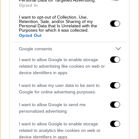
Personal Data for Targeted Advertising.
If I don't like it, we will go back to
Opted In
dropping bombs on their heads.
I want to opt-out of Collection, Use,
Retention, Sale, and/or Sharing of my
Personal Data that Is Unrelated with the
If they don't behave, we will go right
Purposes for which it was collected.
back to dropping bombs.
Opted Out
pic.twitter.com/z7gDajj1Km
Google consents
— Clash Report (@clashreport)
June
I want to allow Google to enable storage
17, 2026
related to advertising like cookies on web or
device identifiers in apps.
«Αν δεν συμπεριφερθούν σωστά, θα
I want to allow my user data to be sent to
αρχίσουμε να ξαναρίχνουμε βόμβες»
,
Google for online advertising purposes.
πρόσθεσε ο ίδιος έχοντας μάλιστα δίπλα
I want to allow Google to send me
του τον πρόεδρο της Αιγύπτου, Αλ Σίσι, για
personalized advertising.
να καταλήξει
λέγοντας ότι το Ιράν δεν έχει
σωστή συμπεριφορά εδώ και 47 χρόνια.
I want to allow Google to enable storage
related to analytics like cookies on web or
Σύμφωνα με το
Bloomberg
, το προσχέδιο
device identifiers in apps.