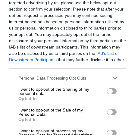
του Ιράν
, σε περίπτωση που δεν του αρέσει η
targeted advertising by us, please use the below opt-out
συμφωνία.
section to confirm your selection. Please note that after your
opt-out request is processed you may continue seeing
interest-based ads based on personal information utilized by
ΔΙΑΒΑΣΤΕ ΕΠΙΣΗΣ
us or personal information disclosed to third parties prior to
your opt-out. You may separately opt-out of the further
Κόσμος
|
17.06.2026 10:00
disclosure of your personal information by third parties on the
Ταμείο 300 δισ. δολαρίων για
IAB’s list of downstream participants. This information may
επενδύσεις στο Ιράν: Τι περιλαμβάνει
also be disclosed by us to third parties on the
IAB’s List of
Downstream Participants
that may further disclose it to other
η συμφωνία για τον τερματισμό του
third parties.
πολέμου
Please note that this website/app uses one or more Google
Personal Data Processing Opt Outs
services and may gather and store information including but
not limited to your visit or usage behaviour. You may click to
I want to opt-out of the Sharing of my
personal data.
grant or deny consent to Google and its third-party tags to
BIG: Trump on his Iran deal:
Opted In
use your data for below specified purposes in below Google
consent section.
I want to opt-out of the Sale of my
The text is not final; it's a
Personal Data.
Opted In
memorandum of understanding.
I want to opt-out of processing my