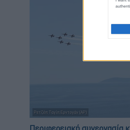
authenti
Ρετζέπ Ταγίπ Ερντογάν (AP)
Περιφερειακή συνεργασία κα