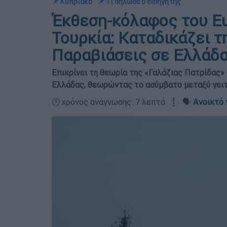
📌 Κυπριακό
📌 Τι δήλωσε ο εισηγητής
Έκθεση-κόλαφος του Ε
Τουρκία: Καταδικάζει τ
Παραβιάσεις σε Ελλάδα
Επικρίνει τη θεωρία της «Γαλάζιας Πατρίδας» κ
Ελλάδας, θεωρώντας το ασύμβατο μεταξύ γει
🕛 χρόνος ανάγνωσης: 7 λεπτά ┋ 🗣️
Ανοικτό 