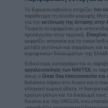
Το Ευρωκοινοβούλιο στηρίζει
τον ελ
παράδειγμα τη σύνοδο κορυφής Μητσ
για την
εκτόνωση της έντασης στην 
Τουρκία να εφαρμόσει μια «εποικοδομ
προσέγγιση» στην περιοχή.
Επικρίνει
εκφράζει ανησυχία για το casus bell
μεταξύ γειτόνων και συμμάχων, και κ
κυριαρχικών δικαιωμάτων της Ελλάδα
Ειδικότερα, καταγράφονται οι παραβ
εργαλειοποίηση των NAVTEX
, οι πα
όπως ο
Great Sea Interconnector και
θαλάσσιο πάρκο στο Αιγαίο και η πα
ελληνικά χωρικά ύδατα. Η Άγκυρα καλ
κρατών-μελών και το δικαίωμά τους
δικαίου και της UNCLOS, ενώ επαναλ
«παραβιάζει τα κυριαρχικά δικαιώματ