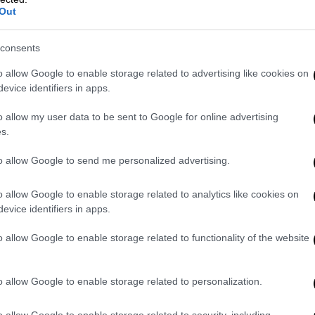
όργανα και κράτη-μέλη απέναντι στην
Out
την Τουρκία
, προτρέποντάς τα να γίνουν
α.
consents
ή πλευρά, τα ευρωπαϊκά όργανα και τα
o allow Google to enable storage related to advertising like cookies on
evice identifiers in apps.
η στασιμότητα της ενταξιακής διαδικασίας,
, πιο δυναμική και στρατηγική εταιρική
o allow my user data to be sent to Google for online advertising
ουρκικές σχέσεις εκτός του πλαισίου της
s.
νού ενδιαφέροντος και ζητώντας εκ νέου
to allow Google to send me personalized advertising.
ύ επιπέδου
για κοινές προκλήσεις, όπως ο
σης. Υπογραμμίζεται επίσης η ανάγκη να
o allow Google to enable storage related to analytics like cookies on
α κριτήρια για την απελευθέρωση του
evice identifiers in apps.
o allow Google to enable storage related to functionality of the website
o allow Google to enable storage related to personalization.
o allow Google to enable storage related to security, including