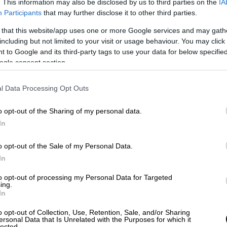
. This information may also be disclosed by us to third parties on the
IA
Participants
that may further disclose it to other third parties.
ογράφου στην Αθήνα - Το πρόγραμμα
 that this website/app uses one or more Google services and may gath
ΟΜΕΔ
including but not limited to your visit or usage behaviour. You may click 
 to Google and its third-party tags to use your data for below specifi
ogle consent section.
l Data Processing Opt Outs
τα και το κράτος δικαίου
, το
εινή κατάσταση» και τη «δημοκρατική
o opt-out of the Sharing of my personal data.
στήματος,
κάνοντας λόγο για «με επίμονους
In
ν περιορισμό του κράτους δικαίου και
λληλα, ζητείται ο τερματισμός των
o opt-out of the Sale of my Personal Data.
ης
αντιπολίτευσης
, με ειδική μνεία στην
In
υ του για την προεδρία, Εκρέμ Ιμάμογλου,
to opt-out of processing my Personal Data for Targeted
θρωπίνων δικαιωμάτων
, νομικών,
ing.
In
αϊκών και ακτιβιστών.
o opt-out of Collection, Use, Retention, Sale, and/or Sharing
βούλιο επικρίνει έντονα τη στάση σιωπής
ersonal Data that Is Unrelated with the Purposes for which it
lected.