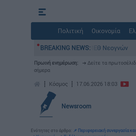
Πολιτική
Οικονομία
Ελ
- Νοσηλευόταν στη ΜΕΘ Νεογνών
BREAKING NEWS:
Marfin:
Πρωινή ενημέρωση:
➔ Δείτε τα πρωτοσέλι
σήμερα
┋
Κόσμος
┋
17.06.2026 18:03
Newsroom
Ενότητες στο άρθρο:
📌 Περιφερειακή συνεργασία και