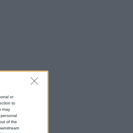
sonal or
ection to
ou may
 personal
out of the
 downstream