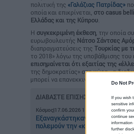
πολιτική της
«Γαλάζιας Πατρίδας»
πο
οποία και επικρίνεται,
στο casus belli
Ελλάδας και της Κύπρου
.
Η
συγκεκριμένη έκθεση
, την οποία σ
ευρωβουλευτής
Νάτσο Σάντσες Αμό
διαπραγματεύσεις της
Τουρκίας με 
το 2018» λόγω της υποβάθμισης του 
επισημαίνεται ότι εξαιτίας της «έλ
της δημοκρατίας» στη χώρα, «η διαδι
μπορεί να επανεκκινήσει υπό τις πα
Do Not Pr
ΔΙΑΒΑΣΤΕ ΕΠΙΣΗΣ
If you wish 
sensitive in
Κόσμος
|
17.06.2026 16:59
confirm you
continue se
Εξαναγκάστηκαν σε γάμο και κα
information 
πολεμούν την «κρυφή επιδημία»
further disc