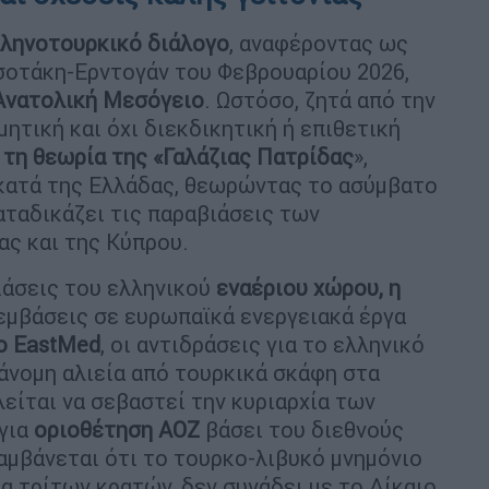
ληνοτουρκικό διάλογο
, αναφέροντας ως
οτάκη-Ερντογάν του Φεβρουαρίου 2026,
Ανατολική Μεσόγειο
. Ωστόσο, ζητά από την
ητική και όχι διεκδικητική ή επιθετική
 τη θεωρία της «Γαλάζιας Πατρίδας
»,
i κατά της Ελλάδας, θεωρώντας το ασύμβατο
αταδικάζει τις παραβιάσεις των
ς και της Κύπρου.
ιάσεις του ελληνικού
εναέριου χώρου, η
ρεμβάσεις σε ευρωπαϊκά ενεργειακά έργα
 ο EastMed
, οι αντιδράσεις για το ελληνικό
ράνομη αλιεία από τουρκικά σκάφη στα
είται να σεβαστεί την κυριαρχία των
 για
οριοθέτηση ΑΟΖ
βάσει του διεθνούς
αμβάνεται ότι το τουρκο-λιβυκό μνημόνιο
α τρίτων κρατών, δεν συνάδει με το Δίκαιο