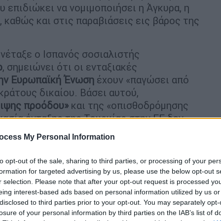
υ επιδιώκει να νομιμοποιήσει η Άγκυρα, η
, καθώς και στις παραβιάσεις εις βάρος της
υνέταξε ο Ισπανός σοσιαλιστής
ρ
, σημειώνει ότι οι ενταξιακές
την Ευρωπαϊκή Ένωση
έχουν «παγώσει από
κράτους δικαίου. Βάσει αυτού,
λειψης προόδου»
και της «οπισθοδρόμησης
κασία ένταξης της Τουρκίας στην ΕΕ δεν
ρούσες συνθήκες».
ocess My Personal Information
to opt-out of the sale, sharing to third parties, or processing of your per
formation for targeted advertising by us, please use the below opt-out s
r selection. Please note that after your opt-out request is processed y
eing interest-based ads based on personal information utilized by us or
κοποιήθηκαν: Οι γυναίκες που
disclosed to third parties prior to your opt-out. You may separately opt-
 της Κίνας
losure of your personal information by third parties on the IAB’s list of