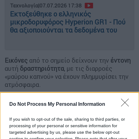
Τεχνολογία
|
07.07.2026 17:38
Εκτοξεύθηκε ο ελληνικός
μικροδορυφόρος Hyperion GR1 - Πού
θα αξιοποιούνται τα δεδομένα του
Εικόνες
από το σημείο δείχνουν την
έντονη
αυτή
δραστηριότητα
, με τις διαρροές
«μαύρου καπνού» να έχουν πλημμυρίσει την
ατμόσφαιρα.
Do Not Process My Personal Information
If you wish to opt-out of the sale, sharing to third parties, or
processing of your personal or sensitive information for
targeted advertising by us, please use the below opt-out
video
section to confirm your selection. Please note that after your