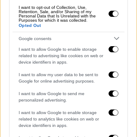
Αφρικής, στην Τρίπολη
, πρωτεύουσα της
I want to opt-out of Collection, Use,
Λιβύης.
Retention, Sale, and/or Sharing of my
Personal Data that Is Unrelated with the
Purposes for which it was collected.
Opted Out
Google consents
I want to allow Google to enable storage
related to advertising like cookies on web or
device identifiers in apps.
I want to allow my user data to be sent to
Google for online advertising purposes.
I want to allow Google to send me
personalized advertising.
Αίτνα
I want to allow Google to enable storage
Τα δεδομένα αφορούν το μεσημέρι της
related to analytics like cookies on web or
Δευτέρας 06 Ιουλίου 2026. Επιλέχθηκε το
device identifiers in apps.
SO2 διότι αποτελεί βασική παράμετρο των