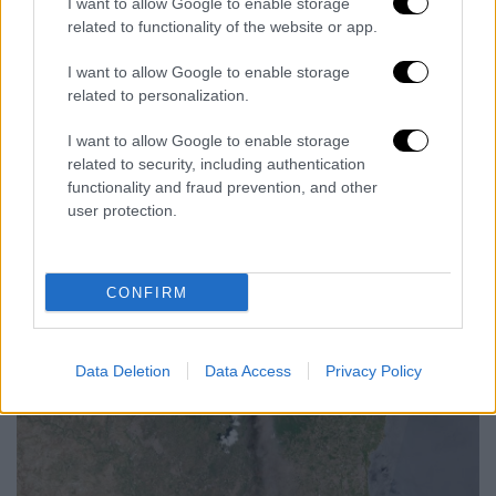
I want to allow Google to enable storage
εκπομπών από ηφαιστειακές εκρήξεις,
related to functionality of the website or app.
εκπέμπεται σε μεγάλες ποσότητες και
ανιχνεύεται σχετικά εύκολα από τους
I want to allow Google to enable storage
related to personalization.
δορυφόρους. Επιπλέον,
η επιλογή του SO2
παρέχει μια καθαρή εικόνα για την έκταση
I want to allow Google to enable storage
και την τροχιά μεταφοράς
του ηφαιστειακού
related to security, including authentication
νέφους, απομονώνοντάς το από τις
functionality and fraud prevention, and other
user protection.
υπόλοιπες πηγές σωματιδίων, όπως η
σκόνη.
CONFIRM
Data Deletion
Data Access
Privacy Policy