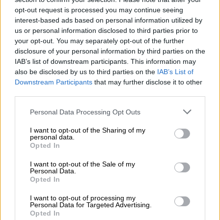
opt-out request is processed you may continue seeing
interest-based ads based on personal information utilized by
us or personal information disclosed to third parties prior to
your opt-out. You may separately opt-out of the further
disclosure of your personal information by third parties on the
Τι λένε οι ειδικοί
IAB’s list of downstream participants. This information may
also be disclosed by us to third parties on the
IAB’s List of
Downstream Participants
that may further disclose it to other
Η επιστημονική ομάδα του
ΜΕΤΕΟ
,
third parties.
χρησιμοποιώντας δεδομένα του δορυφόρου
Sentinel-5P του προγράμματος Copernicus,
Please note that this website/app uses one or more Google
Personal Data Processing Opt Outs
services and may gather and store information including but
οπτικοποίησε τις συνολικές ποσότητες
not limited to your visit or usage behaviour. You may click to
I want to opt-out of the Sharing of my
ηφαιστειακού διοξειδίου του θείου (SO2)
σε
personal data.
grant or deny consent to Google and its third-party tags to
Opted In
ολόκληρη την ατμοσφαιρική στήλη πάνω από
use your data for below specified purposes in below Google
κάθε σημείο του χάρτη. Ακολουθώντας τους
consent section.
I want to opt-out of the Sale of my
Personal Data.
επικρατούντες ανέμους,
το ηφαιστειακό
Opted In
νέφος κινήθηκε αρχικά νοτιοανατολικά
διασχίζοντας τη Μεσόγειο θάλασσα,
I want to opt-out of processing my
Personal Data for Targeted Advertising.
φτάνοντας μέχρι και τα παράλια της
Opted In