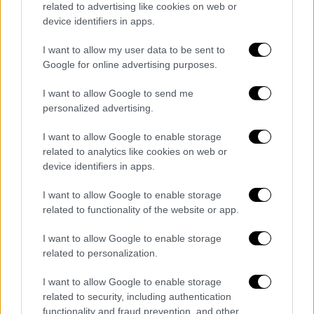
related to advertising like cookies on web or
ανάγκης.
device identifiers in apps.
Σε εγρήγορση παραμένουν οι Αρχές
I want to allow my user data to be sent to
Google for online advertising purposes.
Η πόλη χρησιμοποιεί
εξαιρετικά ευαίσθητο
I want to allow Google to send me
εξοπλισμό
που μπορεί να ανιχνεύσει
ακόμη
personalized advertising.
και την παραμικρή μετακίνηση
της
κατασκευής, ενώ η συνεχιζόμενη μετακίνηση
I want to allow Google to enable storage
της συγκεκριμένης κολόνας προκαλεί
related to analytics like cookies on web or
device identifiers in apps.
ιδιαίτερη ανησυχία. «Αυτό σημαίνει ότι το
κτήριο
δεν έχει ακόμη σταθεροποιηθεί
.
I want to allow Google to enable storage
Παραμένει μια πολύ σοβαρή και επικίνδυνη
related to functionality of the website or app.
κατάσταση», πρόσθεσε ο επίτροπος του
I want to allow Google to enable storage
Τμήματος Κτιρίων της Νέας Υόρκης, Άχμεντ
related to personalization.
Τιγκάνι.
I want to allow Google to enable storage
Επιθεωρητές του Τμήματος Κτηρίων
related to security, including authentication
διαπίστωσαν ότι
ορισμένες χαλύβδινες
functionality and fraud prevention, and other