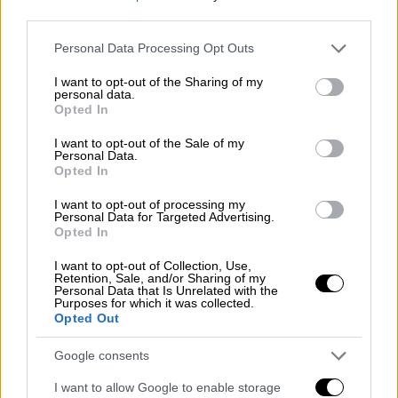
third parties.
Please note that this website/app uses one or more Google
Personal Data Processing Opt Outs
services and may gather and store information including but
not limited to your visit or usage behaviour. You may click to
I want to opt-out of the Sharing of my
Ο αρχηγός της Πυροσβεστικής Υπηρεσίας,
personal data.
grant or deny consent to Google and its third-party tags to
Opted In
Τζον Εσποζίτο, πρόσθεσε ότι
το κτήριο
use your data for below specified purposes in below Google
consent section.
συνέχισε να μετακινείται
όσο βρίσκονταν
I want to opt-out of the Sale of my
Personal Data.
εκεί οι δυνάμεις έκτακτης ανάγκης. Οι
γύρω
Opted In
δρόμοι αποκλείστηκαν
τόσο για τους πεζούς
I want to opt-out of processing my
όσο και για τα οχήματα. «Δεν έχει ακόμη
Personal Data for Targeted Advertising.
Opted In
σταθεροποιηθεί», δήλωσε ο Εσποζίτο.
«Παραμένει μια
πολύ σοβαρή και επικίνδυνη
I want to opt-out of Collection, Use,
Retention, Sale, and/or Sharing of my
κατάσταση
». Στατικοί μηχανικοί
Personal Data that Is Unrelated with the
παρακολουθούν την κίνηση του κτηρίου
από
Purposes for which it was collected.
Opted Out
το εξωτερικό. Μόλις κριθεί ασφαλές να
εισέλθουν,
θα ξεκινήσουν εργασίες
Google consents
προσωρινής αντιστήριξης
με ειδικά
I want to allow Google to enable storage
μεταλλικά υποστυλώματα έκτακτης