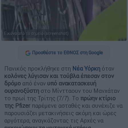
Εικόνα από το σημείο (screenshot)
Προσθέστε το ΕΘΝΟΣ στη Google
Πανικός προκλήθηκε στη
Νέα Υόρκη
όταν
κολόνες λύγισαν και τούβλα έπεσαν στον
δρόμο
από έναν
υπό ανακατασκευή
ουρανοξύστη
στο Μίντταουν του Μανχάταν
το πρωί της Τρίτης (7/7). Το
πρώην κτίριο
της Pfizer
παρέμενε ασταθές και συνέχιζε να
παρουσιάζει μετακινήσεις ακόμη και ώρες
αργότερα, αναγκάζοντας τις Αρχές να
εκκενώσουν τα γειτονικά κτήρια
.