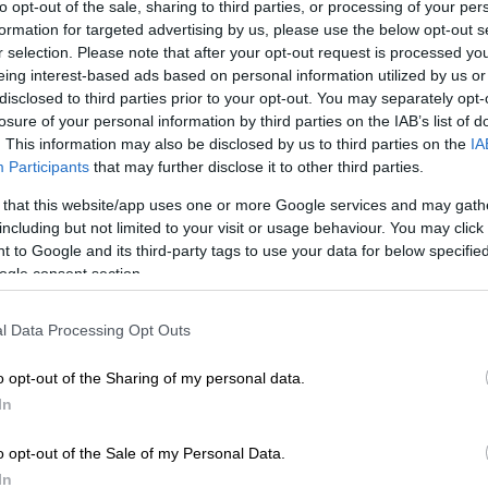
to opt-out of the sale, sharing to third parties, or processing of your per
αταγραφούν τις αγωνιώδεις στιγμές
.
formation for targeted advertising by us, please use the below opt-out s
r selection. Please note that after your opt-out request is processed y
eing interest-based ads based on personal information utilized by us or
disclosed to third parties prior to your opt-out. You may separately opt-
losure of your personal information by third parties on the IAB’s list of
. This information may also be disclosed by us to third parties on the
IA
 από τις κατολισθήσεις και την
Participants
that may further disclose it to other third parties.
κλείσιμο του Οδοντωτού Καλαβρύτων
 that this website/app uses one or more Google services and may gath
including but not limited to your visit or usage behaviour. You may click 
 to Google and its third-party tags to use your data for below specifi
της κατολίσθησης στο όρος Καντήλι
ogle consent section.
την Εύβοια
l Data Processing Opt Outs
o opt-out of the Sharing of my personal data.
In
θρωποι να στέκονται κάτω από ομπρέλες
η
όταν ξαφνικά το έδαφος υποχωρεί, με
o opt-out of the Sale of my Personal Data.
α κατρακυλούν
στην πλαγιά. Σύμφωνα με
In