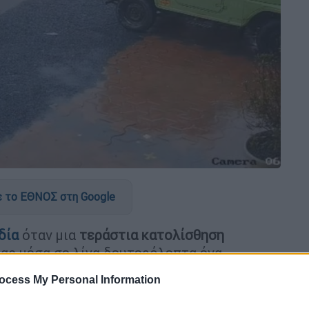
 το ΕΘΝΟΣ στη Google
δία
όταν μια
τεράστια κατολίσθηση
τας μέσα σε λίγα δευτερόλεπτα ένα
ocess My Personal Information
ιοχή Γουαγιανάντ της Κεράλα
, με βίντεο που