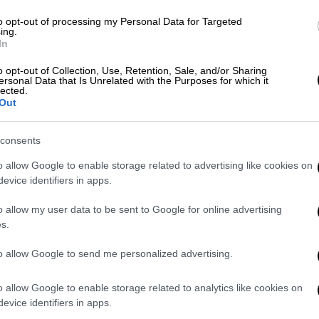
ε βάθος σχεδόν 30 μέτρων
, με τους τρεις
ταία στιγμή.
to opt-out of processing my Personal Data for Targeted
ing.
In
After Heavy Rain; Fears Of People
o opt-out of Collection, Use, Retention, Sale, and/or Sharing
df
ersonal Data that Is Unrelated with the Purposes for which it
lected.
Out
consents
o allow Google to enable storage related to advertising like cookies on
στο
εργοτάξιο του οδικού έργου της
evice identifiers in apps.
υ
τουλάχιστον πέντε άνθρωποι έχασαν τη
ούμενοι και δέκα τραυματίστηκαν. Σε
o allow my user data to be sent to Google for online advertising
η διάσωσης
με τη συμμετοχή πολλών
s.
ν μάχη με τον χρόνο για να εντοπίσουν
to allow Google to send me personalized advertising.
παγιδευτεί
κάτω από τα συντρίμμια.
o allow Google to enable storage related to analytics like cookies on
ετά από
έντονες βροχοπτώσεις
,
evice identifiers in apps.
ές. Εκτός από τμήματα του εργοταξίου