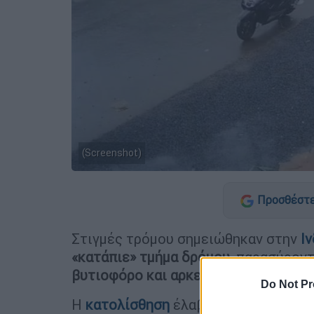
(Screenshot)
Προσθέστε
Στιγμές τρόμου σημειώθηκαν στην
Ιν
«κατάπιε» τμήμα δρόμου
, παρασύρον
βυτιοφόρο και αρκετά οχήματα
.
Do Not Pr
Η
κατολίσθηση
έλαβε χώρα στην
περ