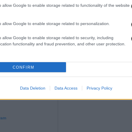
εκκλησία και ένα κοντινό σπίτι
. Ευτυχώς,
o allow Google to enable storage related to functionality of the website
πό τα δύο κτίσματα.
o allow Google to enable storage related to personalization.
o allow Google to enable storage related to security, including
cation functionality and fraud prevention, and other user protection.
CONFIRM
Data Deletion
Data Access
Privacy Policy
ram