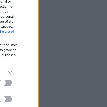
sonal or
ection to
ou may
 personal
out of the
 downstream
B’s List of
er and store
to grant or
ed purposes