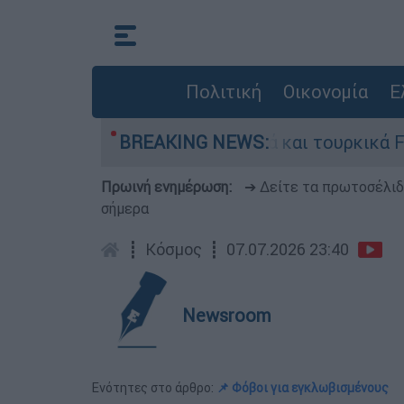
Πολιτική
Οικονομία
Ε
ία ανάμεσα σε ελληνικά και τουρκικά F-16
BREAKING NEWS:
Πρωινή ενημέρωση:
➔ Δείτε τα πρωτοσέλι
σήμερα
┋
Κόσμος
┋
07.07.2026 23:40
Newsroom
Ενότητες στο άρθρο:
📌 Φόβοι για εγκλωβισμένους