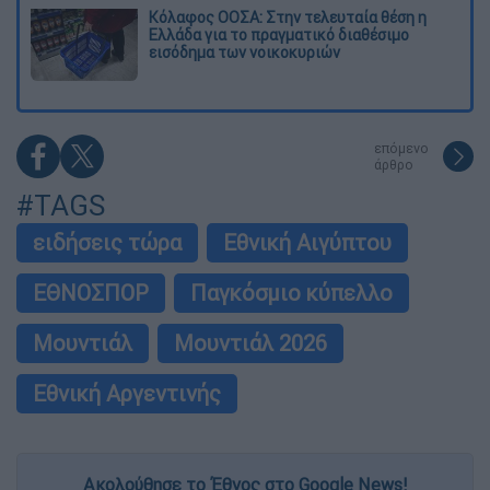
Κόλαφος ΟΟΣΑ: Στην τελευταία θέση η
Ελλάδα για το πραγματικό διαθέσιμο
εισόδημα των νοικοκυριών
επόμενο
άρθρο
#TAGS
ειδήσεις τώρα
Εθνική Αιγύπτου
ΕΘΝΟΣΠΟΡ
Παγκόσμιο κύπελλο
Μουντιάλ
Μουντιάλ 2026
Εθνική Αργεντινής
Ακολούθησε το Έθνος στο Google News!