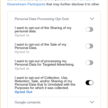
Downstream Participants
that may further disclose it to other
αποφάσεις του διαιτητή και έκανε
third parties.
χαρακτηριστική κίνηση προς το μέρος του,
σταυρώνοντας τα χέρια του. Κάποιοι το
Please note that this website/app uses one or more Google
Personal Data Processing Opt Outs
services and may gather and store information including but
μετέφρασαν σαν να του έλεγε «φυλάκισε με»
not limited to your visit or usage behaviour. You may click to
I want to opt-out of the Sharing of my
άλλοι θεώρησαν ότι έκανε την
personal data.
grant or deny consent to Google and its third-party tags to
Opted In
χαρακτηριστική κίνηση που έχει καθιερωθεί
use your data for below specified purposes in below Google
μετά από ρατσιστικές επιθέσεις.
consent section.
I want to opt-out of the Sale of my
Personal Data.
Opted In
This X sign the Egypt coach did when
the referee showed him a yellow
I want to opt-out of processing my
Personal Data for Targeted Advertising.
card, what does it mean?
Opted In
pic.twitter.com/TOGkK4yimF
I want to opt-out of Collection, Use,
Retention, Sale, and/or Sharing of my
— Victory (@VictoryOwai)
July 7,
Personal Data that Is Unrelated with the
Purposes for which it was collected.
2026
Opted Out
Ζίκο: «Στημένο παιχνίδι»
Google consents