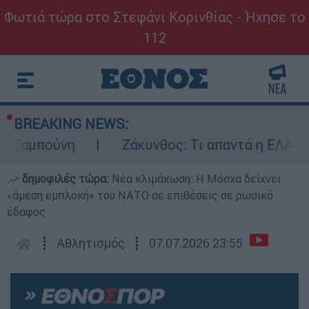
Φωτιά τώρα στο Στεφάνι Κορινθίας - Ήχησε το
112
BREAKING NEWS:
πούνη
Ζάκυνθος: Τι απαντά η ΕΛΑΣ για το
δημοφιλές τώρα:
Νέα κλιμάκωση: Η Μόσχα δείχνει
«άμεση εμπλοκή» του ΝΑΤΟ σε επιθέσεις σε ρωσικό
έδαφος
┋
Αθλητισμός
┋
07.07.2026 23:55