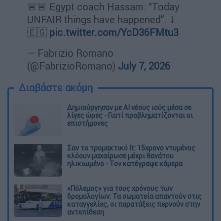
🚨🚨 Egypt coach Hassam: “Today
UNFAIR things have happened”. ⤵️
🇪🇬
pic.twitter.com/YcD36FMtu3
— Fabrizio Romano
(@FabrizioRomano)
July 7, 2026
Διαβάστε ακόμη
Δημιούργησαν με AI νέους ιούς μέσα σε
λίγες ώρες - Γιατί προβληματίζονται οι
επιστήμονες
Σαν το τρομακτικό It: 15χρονο ντυμένος
κλόουν μαχαίρωσε μέχρι θανάτου
ηλικιωμένο - Τον κατέγραψε κάμερα
«Πόλεμος» για τους χρόνους των
δρομολογίων: Τα σωματεία απαντούν στις
καταγγελίες, οι παρατάξεις περνούν στην
αντεπίθεση