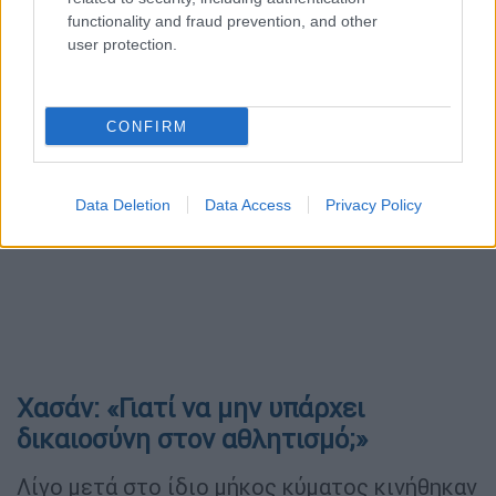
Παγκόσμιο Κύπελλο, όπως φαίνεται»,
functionality and fraud prevention, and other
user protection.
ανέφερε χαρακτηριστικά ο Αιγύπτιος
εξτρέμ.
CONFIRM
Data Deletion
Data Access
Privacy Policy
Χασάν: «Γιατί να μην υπάρχει
δικαιοσύνη στον αθλητισμό;»
Λίγο μετά στο ίδιο μήκος κύματος κινήθηκαν