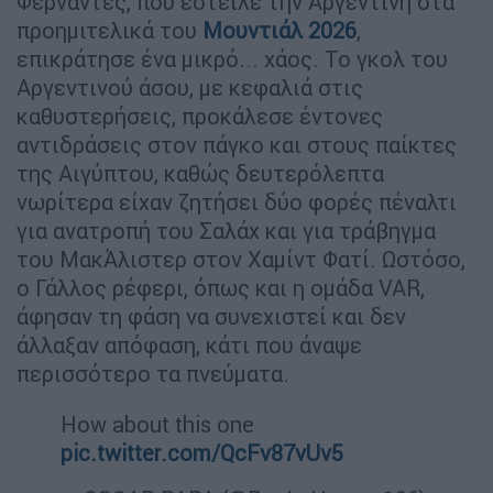
Φερνάντες, που έστειλε την Αργεντινή στα
προημιτελικά του
Μουντιάλ 2026
,
επικράτησε ένα μικρό... χάος. Το γκολ του
Αργεντινού άσου, με κεφαλιά στις
καθυστερήσεις, προκάλεσε έντονες
αντιδράσεις στον πάγκο και στους παίκτες
της Αιγύπτου, καθώς δευτερόλεπτα
νωρίτερα είχαν ζητήσει δύο φορές πέναλτι
για ανατροπή του Σαλάχ και για τράβηγμα
του ΜακΆλιστερ στον Χαμίντ Φατί. Ωστόσο,
ο Γάλλος ρέφερι, όπως και η ομάδα VAR,
άφησαν τη φάση να συνεχιστεί και δεν
άλλαξαν απόφαση, κάτι που άναψε
περισσότερο τα πνεύματα.
How about this one
pic.twitter.com/QcFv87vUv5