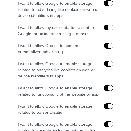
Τα παράπονα των Αιγύπτιων παικτών για τη
I want to allow Google to enable storage
related to advertising like cookies on web or
διαιτησία ήταν έντονα και μετά το τέλος του
device identifiers in apps.
αγώνα, με επίκεντρο τη φάση που
προηγήθηκε του τρίτου γκολ της
I want to allow my user data to be sent to
Αργεντινής. Ο Ζίκο, μιλώντας μετά τη λήξη,
Google for online advertising purposes.
κατηγόρησε ευθέως τον Γάλλο διαιτητή για
I want to allow Google to send me
τις αποφάσεις του και έκανε λόγο για
personalized advertising.
ξεκάθαρη αδικία.
I want to allow Google to enable storage
«Ο διαιτητής δεν ήταν καλός, ήταν άδικος. Η
related to analytics like cookies on web or
αδικία του ήταν ξεκάθαρη. Μας κυνηγούσε
device identifiers in apps.
από την αρχή του αγώνα. Δεν ήθελε να
I want to allow Google to enable storage
νικήσουμε. Ήταν ένα στημένο παιχνίδι. Δεν
related to functionality of the website or app.
έφταιγε η δική μας ομάδα. Αυτός ο
διαιτητής... μοιάζει σαν ο αγώνας να ήταν
I want to allow Google to enable storage
related to personalization.
στημένος. Προηγούμασταν με 2-0 και
εκείνος συνέχιζε να σφυρίζει εναντίον μας.
I want to allow Google to enable storage
Συγχαρητήρια στην Αργεντινή για ακόμη ένα
related to security, including authentication