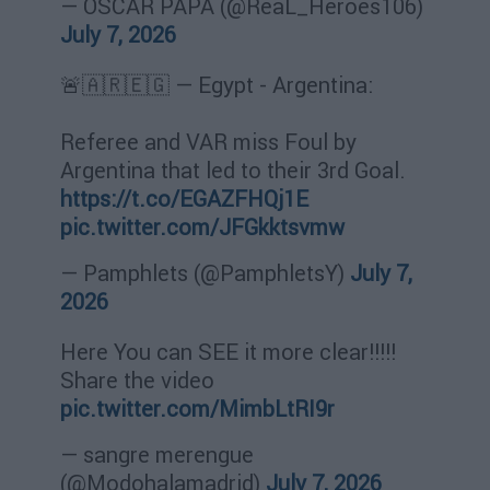
— OSCAR PAPA (@ReaL_Heroes106)
July 7, 2026
🚨🇦🇷🇪🇬 — Egypt - Argentina:
Referee and VAR miss Foul by
Argentina that led to their 3rd Goal.
https://t.co/EGAZFHQj1E
pic.twitter.com/JFGkktsvmw
— Pamphlets (@PamphletsY)
July 7,
2026
Here You can SEE it more clear!!!!!
Share the video
pic.twitter.com/MimbLtRI9r
— sangre merengue
(@Modohalamadrid)
July 7, 2026