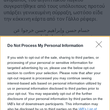
συγκρατήθηκε από τους υπόλοιπους προτού
υπάρξει γενικευμένη σύρραξη, ωστόσο είδε
την κόκκινη κάρτα από τον Γάλλο ρέφερι.
حسام حسن وإبراهيم حسن خرجوا عن
شعورهم وسعفان نزل الملعب بعد هدف
#الأرجنتين
الثالث ⚽️🇪🇬
Do Not Process My Personal Information
حسام حسن قال للحكم ربنا شايفك يا
If you wish to opt-out of the sale, sharing to third parties, or
https://t.co/B79pOSA22T
ظااالم
processing of your personal or sensitive information for
pic.twitter.com/VgVllO7Nmv
targeted advertising by us, please use the below opt-out
section to confirm your selection. Please note that after your
— Aｍ尺⚡ (@EngAmr2000)
July 7,
opt-out request is processed you may continue seeing
interest-based ads based on personal information utilized by
2026
us or personal information disclosed to third parties prior to
your opt-out. You may separately opt-out of the further
Λίγο αργότερα ο Λετεσιέ έδειξε κίτρινη
disclosure of your personal information by third parties on the
κάρτα και στον Χοσάμ Χασάν, ο οποίος
IAB’s list of downstream participants. This information may
συνέχισε τις διαμαρτυρίες για τις
also be disclosed by us to third parties on the
IAB’s List of