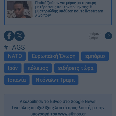
Παιδιά ζούσαν για μέρες με τη νεκρή
μητέρα τους και τον πρώην της: Η
μυστηριώδης υπόθεση και το livestream
λίγο πριν
επόμενο
άρθρο
#TAGS
ΝΑΤΟ
Ευρωπαϊκή Ένωση
εμπόριο
Ιράν
πόλεμος
ειδήσεις τώρα
Ισπανία
Ντόναλντ Τραμπ
Ακολούθησε το Έθνος στο Google News!
Live όλες οι εξελίξεις λεπτό προς λεπτό, με την
υπογραφή του www.ethnos.gr