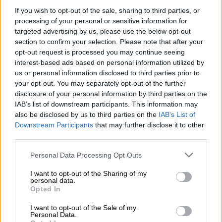
σημαντικό εμπορικό μέτρο εναντίον ενός
If you wish to opt-out of the sale, sharing to third parties, or
κράτους-μέλους της ΕΕ θα επηρεάσει
processing of your personal or sensitive information for
αναπόφευκτα ολόκληρη την ευρωπαϊκή
targeted advertising by us, please use the below opt-out
αγορά.
section to confirm your selection. Please note that after your
opt-out request is processed you may continue seeing
Τα εμπόδια στην απομόνωση ενός
interest-based ads based on personal information utilized by
us or personal information disclosed to third parties prior to
κράτους-μέλους
your opt-out. You may separately opt-out of the further
disclosure of your personal information by third parties on the
Η νομική δομή της ΕΕ συνδυάζεται με μια
IAB’s list of downstream participants. This information may
οικονομική πραγματικότητα: μεγάλο μέρος
also be disclosed by us to third parties on the
IAB’s List of
της ευρωπαϊκής οικονομίας λειτουργεί ως
Downstream Participants
that may further disclose it to other
third parties.
ένα ενιαίο δίκτυο παραγωγής.
Please note that this website/app uses one or more Google
Personal Data Processing Opt Outs
Πολλά ευρωπαϊκά προϊόντα που εξάγονται
services and may gather and store information including but
περιλαμβάνουν εξαρτήματα ή πρώτες ύλες
not limited to your visit or usage behaviour. You may click to
I want to opt-out of the Sharing of my
personal data.
που έχουν παραχθεί σε διαφορετικές χώρες.
grant or deny consent to Google and its third-party tags to
Opted In
use your data for below specified purposes in below Google
Ένα αυτοκίνητο που συναρμολογείται στη
consent section.
I want to opt-out of the Sale of my
Personal Data.
Γερμανία μπορεί να περιλαμβάνει