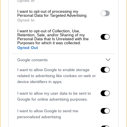
Opted In
εξαρτήματα κατασκευασμένα στην Ισπανία ή
I want to opt-out of processing my
την Ιταλία. Ένα ισπανικό αγροτικό προϊόν
Personal Data for Targeted Advertising.
μπορεί να υποστεί επεξεργασία ή να
Opted In
διανεμηθεί μέσω άλλης χώρας της ΕΕ πριν
I want to opt-out of Collection, Use,
εξαχθεί.
Retention, Sale, and/or Sharing of my
Personal Data that Is Unrelated with the
Purposes for which it was collected.
Αυτό το φαινόμενο, γνωστό ως παγκόσμιες
Opted Out
αλυσίδες αξίας (global value chains),
Google consents
αποτελεί χαρακτηριστικό γνώρισμα του
σύγχρονου διεθνούς εμπορίου. Είναι
I want to allow Google to enable storage
ιδιαίτερα εμφανές στην οικονομία της ΕΕ,
related to advertising like cookies on web or
device identifiers in apps.
όπου το εμπόριο μεταξύ των κρατών-μελών
αποτελεί βασικό μέρος των παραγωγικών
I want to allow my user data to be sent to
δικτύων.
Google for online advertising purposes.
I want to allow Google to send me
personalized advertising.