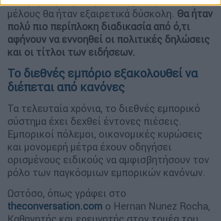
ότι η εμπορική απομόνωση μιας μόνο χώρας-
μέλους θα ήταν εξαιρετικά δύσκολη.
Θα ήταν
πολύ πιο περίπλοκη διαδικασία από ό,τι
αφήνουν να εννοηθεί οι πολιτικές δηλώσεις
και οι τίτλοι των ειδήσεων.
Το διεθνές εμπόριο εξακολουθεί να
διέπεται από κανόνες
Τα τελευταία χρόνια, το διεθνές εμπορικό
σύστημα έχει δεχθεί έντονες πιέσεις.
Εμπορικοί πόλεμοι, οικονομικές κυρώσεις
και μονομερή μέτρα έχουν οδηγήσει
ορισμένους ειδικούς να αμφισβητήσουν τον
ρόλο των παγκόσμιων εμπορικών κανόνων.
Ωστόσο, όπως γράφει στο
theconversation.com
ο Hernan Nunez Rocha,
Καθηγητής και ερευνητής στον τομέα του