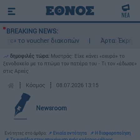
BREAKING NEWS:
 το voucher διακοπών
Άρτα: Έκρηξη και φ
δημοφιλές τώρα:
Μυστράς: Είχε κάνει «οχυρό» το
ξενοδοχείο με το πτώμα του πατέρα του - Τι τον «έδωσε»
στις Αρχές
┋
Κόσμος
┋
08.07.2026 13:15
Newsroom
Ενότητες στο άρθρο:
📌 Ενιαία οντότητα
📌 Η διαφοροποίηση
📌 Τα εμπόδια στην απομόνωση ενός κράτους-μέλους