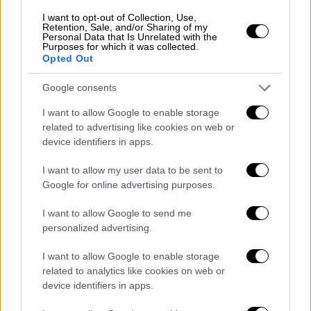
Στη συνάντηση, ο Τραμπ μίλησε με θερμά
I want to opt-out of Collection, Use,
λόγια για τον Τούρκο πρόεδρο, με την
Retention, Sale, and/or Sharing of my
Personal Data that Is Unrelated with the
ατζέντα των συζητήσεων να περιλαμβάνει
Purposes for which it was collected.
Opted Out
όλα τα
καυτά θέματα όπως τα F-35, την άρση
των κυρώσεων του νόμου CAATSA και την
Google consents
πώληση κινητήρων για το τουρκικό ΚΑΑΝ.
I want to allow Google to enable storage
Ήταν σίγουρα μία δίωρη συνάντηση με
related to advertising like cookies on web or
device identifiers in apps.
πολλούς συμβολισμούς, ωστόσο μένει να
φανεί αν το θερμό κλίμα θα αποτυπωθεί και
I want to allow my user data to be sent to
σε κάτι απτό για την Άγκυρα. Πρόκειται για
Google for online advertising purposes.
μια περίπλοκη εξίσωση, καθώς
ήδη 18 μέλη
I want to allow Google to send me
του Κογκρέσου επιχειρούν να μπλοκάρουν
personalized advertising.
την επανένταξη της Τουρκίας στο
πρόγραμμα των F-35
, επικαλούμενα τους
I want to allow Google to enable storage
περιορισμούς που εξακολουθούν να ισχύουν
related to analytics like cookies on web or
device identifiers in apps.
λόγω της αγοράς του ρωσικού συστήματος
S400 από την Άγκυρα. Την ίδια στιγμή, ο