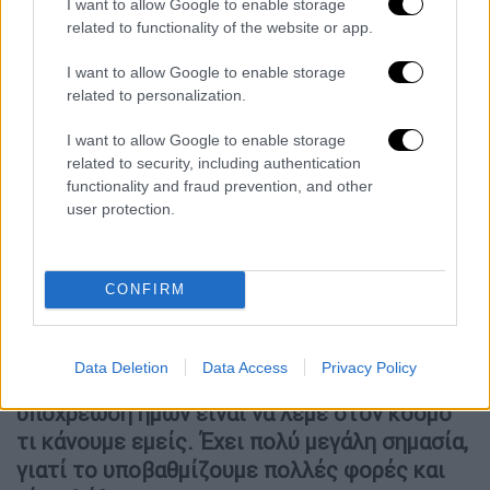
I want to allow Google to enable storage
πρωθυπουργός του Ισραήλ,
Μπενιαμίν
related to functionality of the website or app.
Νετανιάχου
, δήλωσε ότι
προέτρεψε
I want to allow Google to enable storage
προσωπικά τον Τραμπ να μην πουλήσει τα
related to personalization.
αεροσκάφη στην Τουρκία, λέγοντας ότι μια
τέτοια κίνηση θα κατέστρεφε την ισορροπία
I want to allow Google to enable storage
related to security, including authentication
δυνάμεων στη Μέση Ανατολή
.
functionality and fraud prevention, and other
user protection.
Μέσα σε ένα σύνθετο τοπίο, όπως έγραφε
νωρίτερα το
ethnos.gr
, από την κυβέρνηση
εστιάζουν στα όσα έχουν γίνει τα τελευταία
CONFIRM
χρόνια στο πεδίο της άμυνας. Είναι
ενδεικτική η επισήμανση του κυβερνητικού
εκπροσώπου, Παύλου Μαρινάκη, πως
Data Deletion
Data Access
Privacy Policy
«
δουλειά της δικής μας κυβέρνησης και
υποχρέωση ημών είναι να λέμε στον κόσμο
τι κάνουμε εμείς. Έχει πολύ μεγάλη σημασία,
γιατί το υποβαθμίζουμε πολλές φορές και