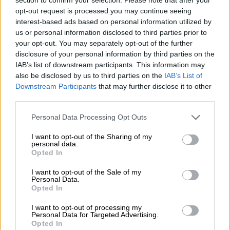
ελληνική διπλωματία οφείλει να αναδεικνύει
opt-out request is processed you may continue seeing
τα δικά της
γεωπολιτικά πλεονεκτήματα
,
interest-based ads based on personal information utilized by
us or personal information disclosed to third parties prior to
όπως η
Σούδα
και ο ρόλος της ως πυλώνας
your opt-out. You may separately opt-out of the further
σταθερότητας.
disclosure of your personal information by third parties on the
IAB’s list of downstream participants. This information may
Πώς διαβάζει η Αθήνα το γεωπολιτικό
also be disclosed by us to third parties on the
IAB’s List of
τοπίο - Η απάντηση με F-35 και Viper
Downstream Participants
that may further disclose it to other
third parties.
Με προσοχή και χωρίς να βγάζει βιαστικά
Please note that this website/app uses one or more Google
Personal Data Processing Opt Outs
συμπεράσματα «διαβάζει» η κυβέρνηση τα
services and may gather and store information including but
νέα δεδομένα που δημιουργούνται στη
not limited to your visit or usage behaviour. You may click to
I want to opt-out of the Sharing of my
personal data.
γεωπολιτική σκηνή. Σήμερα,
θέματα που
grant or deny consent to Google and its third-party tags to
Opted In
use your data for below specified purposes in below Google
σχετίζονται με την άμυνα και την ασφάλεια
consent section.
I want to opt-out of the Sale of my
θα είναι στο επίκεντρο της Συνόδου
Personal Data.
Κορυφής του
ΝΑΤΟ
και το μήνυμα που
Opted In
εκπέμπεται εμφατικά από την Αθήνα είναι
I want to opt-out of processing my
πως αποτελεί αξιόπιστο εταίρο.
Personal Data for Targeted Advertising.
Opted In