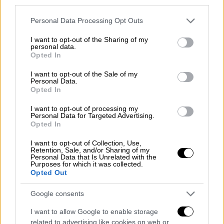
third parties.
Please note that this website/app uses one or more Google
Personal Data Processing Opt Outs
services and may gather and store information including but
not limited to your visit or usage behaviour. You may click to
I want to opt-out of the Sharing of my
Υπάρχουν αυτή την ώρα αναφορές για
personal data.
grant or deny consent to Google and its third-party tags to
Opted In
αρκετούς τραυματίες, όμως ο αριθμός και η
use your data for below specified purposes in below Google
consent section.
κατάσταση της υγείας τους παραμένουν
I want to opt-out of the Sale of my
Personal Data.
άγνωστα. Ο φερόμενος ως δράστης
Opted In
συνελήφθη, σύμφωνα με ανακοίνωση της
I want to opt-out of processing my
αστυνομίας.
Personal Data for Targeted Advertising.
Opted In
Όπως αναφέρει η Bild, τέσσερα άτομα
I want to opt-out of Collection, Use,
τραυματίστηκαν σοβαρά κατά τους
Retention, Sale, and/or Sharing of my
Personal Data that Is Unrelated with the
πυροβολισμούς στο Welfen-Gymnasium, ενώ
Purposes for which it was collected.
η περιοχή έχει αποκλειστεί και αρκετά
Opted Out
ελικόπτερα πετούν για να περιπολούν το
Google consents
σημείο.
I want to allow Google to enable storage
Am Gymnasium in Schongau läuft
related to advertising like cookies on web or