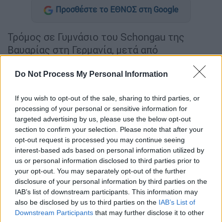
Προσθέστε το ΕΘΝΟΣ στη Google
Τρόμος σε Γυμνάσιο του Schongau της
Βαυαρίας στη Γερμανία, μετά από
περιστατικό με πυροβολισμούς.
Do Not Process My Personal Information
ΔΙΑΒΑΣΤΕ ΕΠΙΣΗΣ
If you wish to opt-out of the sale, sharing to third parties, or
processing of your personal or sensitive information for
Κόσμος
|
08.07.2026 13:15
targeted advertising by us, please use the below opt-out
Μπορεί όντως ο Τραμπ να αναστείλει
section to confirm your selection. Please note that after your
εμπορικές σχέσεις με την Ισπανία; Η
opt-out request is processed you may continue seeing
interest-based ads based on personal information utilized by
απάντηση δεν είναι καθόλου απλή
us or personal information disclosed to third parties prior to
your opt-out. You may separately opt-out of the further
Κόσμος
|
08.07.2026 15:37
disclosure of your personal information by third parties on the
IAB’s list of downstream participants. This information may
Ο Χέγκσεθ ακύρωσε τη συνάντηση με
also be disclosed by us to third parties on the
IAB’s List of
τον Νετανιάχου για τα F-35 στην
Downstream Participants
that may further disclose it to other
Τουρκία - «Ουδέν σχόλιο» από ΗΠΑ