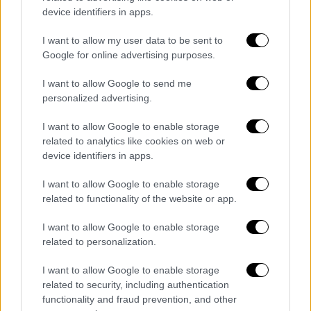
derzeit ein größerer Polizeieinsatz.
device identifiers in apps.
Laut Polizei gibt es mehrere
I want to allow my user data to be sent to
Verletzte.
https://t.co/9mcCl12jE3
Google for online advertising purposes.
— AugsburgerAllgemeine
I want to allow Google to send me
(@AZ_Augsburg)
July 8, 2026
personalized advertising.
I want to allow Google to enable storage
related to analytics like cookies on web or
device identifiers in apps.
Τα σχολιά σας δημοσιεύονται άμεσα με δική σας ευθύνη. Το
ΕΘΝΟΣ θα παρεμβαίνει και τα προσβλητικά σχόλια θα
διαγράφονται
I want to allow Google to enable storage
related to functionality of the website or app.
I want to allow Google to enable storage
related to personalization.
I want to allow Google to enable storage
related to security, including authentication
functionality and fraud prevention, and other