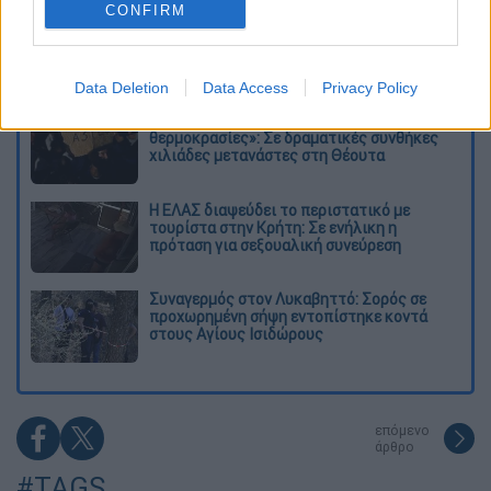
CONFIRM
Kadebostany στο ethnos.gr: «Κάποτε
πίστευα ότι το να είσαι outsider ήταν
αδυναμία, τώρα το βλέπω ως δύναμη»
Data Deletion
Data Access
Privacy Policy
«Χωρίς σκηνές και κουβέρτες σε ακραίες
θερμοκρασίες»: Σε δραματικές συνθήκες
χιλιάδες μετανάστες στη Θέουτα
Η ΕΛΑΣ διαψεύδει το περιστατικό με
τουρίστα στην Κρήτη: Σε ενήλικη η
πρόταση για σεξουαλική συνεύρεση
Συναγερμός στον Λυκαβηττό: Σορός σε
προχωρημένη σήψη εντοπίστηκε κοντά
στους Αγίους Ισιδώρους
επόμενο
άρθρο
#TAGS