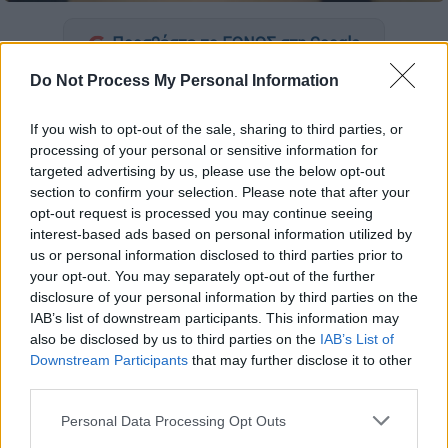
Προσθέστε το ΕΘΝΟΣ στη Google
Do Not Process My Personal Information
Βγαλμένο από ταινία τρόμου
είναι το
περιστατικό που καταγγέλθηκε στην
Ιαπωνία
If you wish to opt-out of the sale, sharing to third parties, or
και οδήγησε στη
σύλληψη μιας 49χρονης
processing of your personal or sensitive information for
targeted advertising by us, please use the below opt-out
γυναίκας με σοβαρή εις βάρος της
section to confirm your selection. Please note that after your
κατηγορία.
opt-out request is processed you may continue seeing
interest-based ads based on personal information utilized by
Όλα ξεκίνησαν στις 29 Ιουνίου, όταν μια
us or personal information disclosed to third parties prior to
42χρονη γυναίκα κατάφερε να φύγει από
your opt-out. You may separately opt-out of the further
διαμέρισμα και να φτάσει σε γειτονικό
disclosure of your personal information by third parties on the
κατάστημα, κρατώντας ένα χαρτί που έγραφε
IAB’s list of downstream participants. This information may
also be disclosed by us to third parties on the
IAB’s List of
«βοήθεια».
Downstream Participants
that may further disclose it to other
third parties.
ΔΙΑΒΑΣΤΕ ΕΠΙΣΗΣ
Please note that this website/app uses one or more Google
Personal Data Processing Opt Outs
services and may gather and store information including but