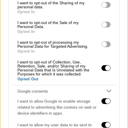
Κόσμος
|
09.07.2026 10:38
not limited to your visit or usage behaviour. You may click to
I want to opt-out of the Sharing of my
personal data.
Ζούσε με έναν ανθρώπινο σκελετό
grant or deny consent to Google and its third-party tags to
Opted In
ξαπλωμένο στον καναπέ του: Η
use your data for below specified purposes in below Google
consent section.
ιστορία του Χοσέ
I want to opt-out of the Sale of my
Personal Data.
Opted In
I want to opt-out of processing my
Personal Data for Targeted Advertising.
Η γυναίκα είχε ραμένα τα χείλη της και όπως
Opted In
κατήγγειλε στους αστυνομικούς, υπεύθυνη
I want to opt-out of Collection, Use,
γι΄αυτό ήταν η συγκάτοικός της σε
Retention, Sale, and/or Sharing of my
Personal Data that Is Unrelated with the
διαμέρισμα της πόλης Κόγκα.
Purposes for which it was collected.
Opted Out
Οι Αρχές αναζήτησαν και τελικά συνέλαβαν
Google consents
τη Μασάι Σακουράι ανακοινώνοντας ότι
φέρεται να έραψε με βελόνα και κλωστή τα
I want to allow Google to enable storage
χείλη της συγκατοίκου της
μετά από έντονο
related to advertising like cookies on web or
device identifiers in apps.
καβγά που είχαν οι δύο τους
.
I want to allow my user data to be sent to
Η αστυνομία εξακολουθεί να ερευνά την