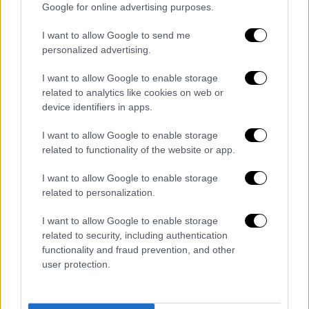
Google for online advertising purposes.
καταγγελία καθώς και πληροφορία ότι στο
σπίτι ήταν παρών και τρίτο πρόσωπο.
I want to allow Google to send me
personalized advertising.
I want to allow Google to enable storage
Τα σχολιά σας δημοσιεύονται άμεσα με δική σας ευθύνη. Το
related to analytics like cookies on web or
ΕΘΝΟΣ θα παρεμβαίνει και τα προσβλητικά σχόλια θα
device identifiers in apps.
διαγράφονται
I want to allow Google to enable storage
related to functionality of the website or app.
I want to allow Google to enable storage
related to personalization.
I want to allow Google to enable storage
related to security, including authentication
functionality and fraud prevention, and other
καταχώρηση
user protection.
Διαβάστε ακόμη