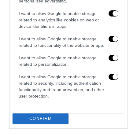
personalized advertising.
Βενεζουέλας, Χουάν Γκουαϊδό. «Αν ήταν στο
χέρι μου, θα τον είχα ήδη αναγνωρίσει»
I want to allow Google to enable storage
ανέφερε χαρακτηριστικά.
related to analytics like cookies on web or
device identifiers in apps.
Τέλος, εξέφρασε την επιθυμία του να γίνει η
Ιταλία ο στενότερος Ευρωπαίος σύμμαχος
I want to allow Google to enable storage
related to functionality of the website or app.
των ΗΠΑ. Ο θαυμασμός του για τον Τραμπ
είναι γνωστός, καθώς ήταν από τους
I want to allow Google to enable storage
πρώτους πολιτικούς που τον υποστήριξε
related to personalization.
κατά τη διάρκεια της προεκλογικής του
I want to allow Google to enable storage
εκστρατείας το 2016.
related to security, including authentication
functionality and fraud prevention, and other
Με ενδιαφέρον αναμένεται η αντίδραση
user protection.
Τραμπ στα πολιτικά καλέσματα του Σαλβίνι…
Διαβάστε ακόμη
CONFIRM
Ξεφυλλίζοντας... τέσσερις ιστορίες για τη
γνώση, τη φύση και την τεχνολογία