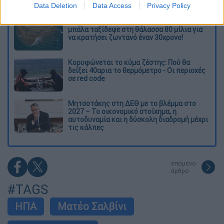
Data Deletion
Data Access
Privacy Policy
Απίστευτη ιστορία στην Ελλάδα – Πώς μια
μπάλα ταξίδεψε στη θάλασσα 80 μίλια για
να κρατήσει ζωντανό έναν 30χρονο!
Κορυφώνεται το κύμα ζέστης: Πού θα
δείξει 40αρια το θερμόμετρο - Οι περιοχές
σε red code
Μητσοτάκης στη ΔΕΘ με το βλέμμα στο
2027 – Το οικονομικό στοίχημα, η
αυτοδυναμία και η δύσκολη διαδρομή μέχρι
τις κάλπες
επόμενο
άρθρο
#TAGS
ΗΠΑ
Ματέο Σαλβίνι