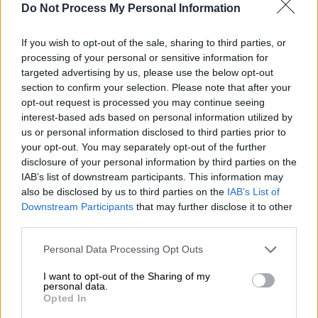
Do Not Process My Personal Information
Ο Σαλβίνι στον Λευκό Οίκο/(AP Photo/Andrew Harnik)
If you wish to opt-out of the sale, sharing to third parties, or
processing of your personal or sensitive information for
Προσθέστε το ΕΘΝΟΣ στη Google
targeted advertising by us, please use the below opt-out
section to confirm your selection. Please note that after your
Αν και δεν τον συνάντησε, ο
Ματέο Σαλβίνι
opt-out request is processed you may continue seeing
interest-based ads based on personal information utilized by
δεν δίστασε να δώσει το χέρι του στον
us or personal information disclosed to third parties prior to
Ντόναλντ Τραμπ
, και μάλιστα «εκτός έδρας».
your opt-out. You may separately opt-out of the further
disclosure of your personal information by third parties on the
Στην επίσκεψή του στον Λευκό Οίκο, ο
IAB’s list of downstream participants. This information may
επικεφαλής της ακροδεξιάς Λέγκας του
also be disclosed by us to third parties on the
IAB’s List of
Βορρά συναντήθηκε με τον αντιπρόεδρο
Downstream Participants
that may further disclose it to other
Μάικ Πενς και τον υπουργό Εξωτερικών
third parties.
Μάικ Πομπέο, όχι όμως με τον ίδιο τον
Please note that this website/app uses one or more Google
Personal Data Processing Opt Outs
Πρόεδρο των ΗΠΑ. Ο Σαλβίνι κατέστησε
services and may gather and store information including but
not limited to your visit or usage behaviour. You may click to
I want to opt-out of the Sharing of my
σαφές ότι υπάρχει ευκαιρία για να
personal data.
grant or deny consent to Google and its third-party tags to
δημιουργηθεί μια πιο στενή
Opted In
use your data for below specified purposes in below Google
ιταλοαμερικανική σχέση, ειδικά στην εποχή