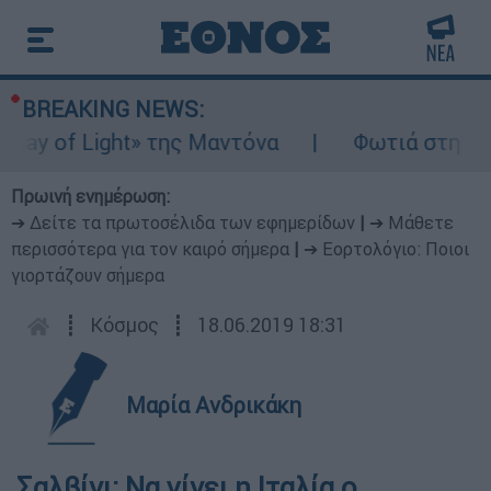
BREAKING NEWS:
ay of Light» της Μαντόνα
Φωτιά στη Βοιωτ
Πρωινή ενημέρωση:
➔ Δείτε τα πρωτοσέλιδα των εφημερίδων
|
➔ Μάθετε
περισσότερα για τον καιρό σήμερα
|
➔ Εορτολόγιο: Ποιοι
γιορτάζουν σήμερα
┋
Κόσμος
┋
18.06.2019 18:31
Μαρία Ανδρικάκη
Σαλβίνι: Να γίνει η Ιταλία ο