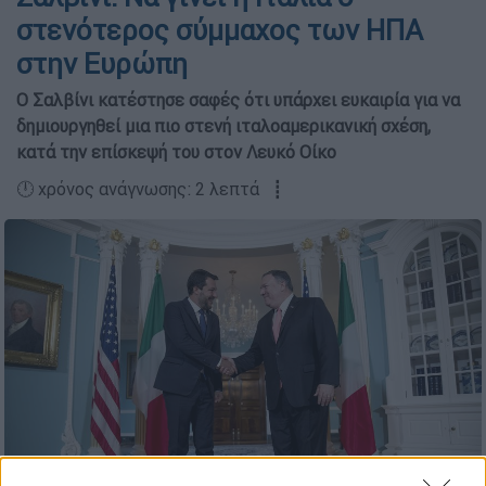
στενότερος σύμμαχος των ΗΠΑ
στην Ευρώπη
Ο Σαλβίνι κατέστησε σαφές ότι υπάρχει ευκαιρία για να
δημιουργηθεί μια πιο στενή ιταλοαμερικανική σχέση,
κατά την επίσκεψή του στον Λευκό Οίκο
🕛 χρόνος ανάγνωσης: 2 λεπτά ┋