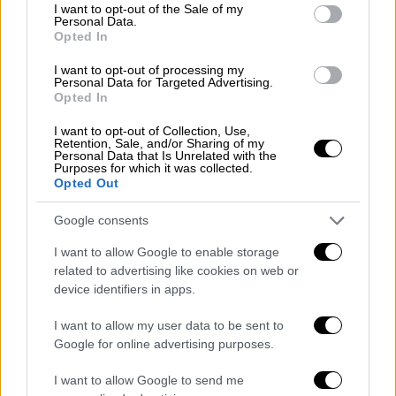
consent section.
I want to opt-out of the Sale of my
που η Ευρώπη βάλλεται από εσωτερικές
Personal Data.
Opted In
αναταράξεις. Τόνισε ότι η Ιταλία έχει «κοινό
όραμα» με την Ουάσιγκτον για την Κίνα, το
I want to opt-out of processing my
Personal Data for Targeted Advertising.
Ιράν, τη Μέση Ανατολή και τη Βενεζουέλα
Opted In
και τάχθηκε υπέρ του διαλόγου με τη Ρωσία,
I want to opt-out of Collection, Use,
ώστε η Μόσχα «να έρθει κοντά στο δυτικό
Retention, Sale, and/or Sharing of my
σύστημα αξιών και να μην αφεθεί στο
Personal Data that Is Unrelated with the
Purposes for which it was collected.
Πεκίνο». Δεν παρέλειψε να σχολιάσει «την
Opted Out
ανικανότητα του ΟΗΕ».
Google consents
Στη συνέχεια, ο αντιπρόεδρος της ιταλικής
I want to allow Google to enable storage
κυβέρνησης δεν δίστασε να επιτεθεί στην
related to advertising like cookies on web or
ίδια του την κυβέρνηση! Υπερασπίστηκε τη
device identifiers in apps.
μεγάλη μείωση της φορολογίας στην Ιταλία
I want to allow my user data to be sent to
και σχολίασε αρνητικά το ότι η χώρα του δεν
Google for online advertising purposes.
έχει αναγνωρίσει επίσημα τον
αυτοανακηρυχθέντα πρόεδρο της
I want to allow Google to send me