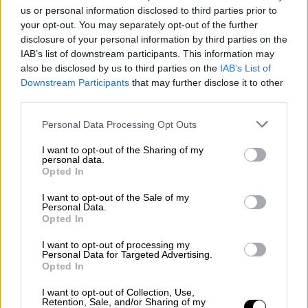
Εάν την χάσει
, θα αντιμετωπίσει την
us or personal information disclosed to third parties prior to
ταπείνωση ότι απέτυχε στον στόχο που
your opt-out. You may separately opt-out of the further
disclosure of your personal information by third parties on the
εναγκαλίσθηκε με τόσο πάθος εν όψει του
IAB’s list of downstream participants. This information may
δημοψηφίσματος του 2016 και πρόσφατα ως
also be disclosed by us to third parties on the
IAB’s List of
πρωθυπουργός. Η Βουλή των Κοινοτήτων θα
Downstream Participants
that may further disclose it to other
συνέλθει αύριο Σάββατο στις 09.30 τοπική
third parties.
ώρα. Ο Μπόρις Τζόνσον θα κάνει εισηγητική
Please note that this website/app uses one or more Google
Personal Data Processing Opt Outs
δήλωση, θα ακολουθήσει 90λεπτη συζήτηση
services and may gather and store information including but
και στην συνέχεια η ψηφοφορία.
not limited to your visit or usage behaviour. You may click to
I want to opt-out of the Sharing of my
personal data.
grant or deny consent to Google and its third-party tags to
Opted In
use your data for below specified purposes in below Google
consent section.
I want to opt-out of the Sale of my
Personal Data.
Opted In
I want to opt-out of processing my
Personal Data for Targeted Advertising.
Opted In
I want to opt-out of Collection, Use,
Retention, Sale, and/or Sharing of my