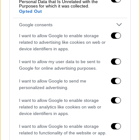
Personal Data that Is Unrelated with the
Purposes for which it was collected.
Opted Out
Google consents
I want to allow Google to enable storage
related to advertising like cookies on web or
device identifiers in apps.
ΚΟΣΜΟΣ
17.10.2019
20:07
I want to allow my user data to be sent to
Brexit: Θετική η ανταπόκριση των ηγετών
Google for online advertising purposes.
στη νέα συμφωνία
I want to allow Google to send me
Brexit: Θετική η ανταπόκριση των ηγετών
personalized advertising.
στη νέα συμφωνία
I want to allow Google to enable storage
Την ώρα που οι βουλευτές θα συζητούν τη
related to analytics like cookies on web or
σημαντικότερη γεωπολιτική κίνηση στην
device identifiers in apps.
ιστορία της χώρας τους μετά τον Β'
I want to allow Google to enable storage
Παγκόσμιο Πόλεμο, εκατοντάδες χιλιάδες
related to functionality of the website or app.
διαδηλωτές θα πραγματοποιούν πορεία προς