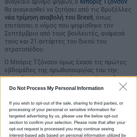
αναγκαίο αριθμό ψήφων, ο
Μπόρις Τζόνσον
θα αναγκασθεί να ζητήσει από τις Βρυξέλλες
νέα τρίμηνη αναβολή του Brexit
, όπως
επιτάσσει ο νόμος που ψηφίσθηκε τον
Σεπτέμβριο από τους βουλευτές, ανάμεσά
τους και 21 αντάρτες του δικού του
στρατοπέδου.
Ο Μπόρις Τζόνσον όμως έχασε τις πρώτες
εβδομάδες της πρωθυπουργίας του την
κοινοβουλευτική του πλειοψηφία και δεν
διαθέτει πλέον παρά 288 βουλευτές στην
Do Not Process My Personal Information
650μελή Βουλή των Κοινοτήτων, τη στιγμή
που χρειάζεται 318 ψήφους για να
If you wish to opt-out of the sale, sharing to third parties, or
επικυρώσει την συμφωνία του.
Εάν κερδίσει
processing of your personal or sensitive information for
targeted advertising by us, please use the below opt-out
την ψηφοφορία
, ο Μπόρις Τζόνσον θα
section to confirm your selection. Please note that after your
περάσει στην ιστορία ως ο πρωθυπουργός
opt-out request is processed you may continue seeing
που υλοποίησε το Brexit, για καλό ή για κακό.
interest-based ads based on personal information utilized by