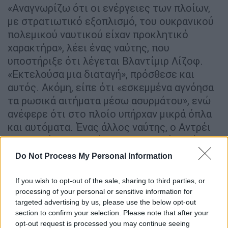
«Αναγνωρίζω ότι οι ενέργειες των πλοίων,
με στρατιωτικό εξοπλισμό, του ουκρανικού
πολεμικού ναυτικού είχαν προκλητικό
χαρακτήρα», λέει ένας ναύτης, που
υποστήριξε ότι λέγεται Βλαντίμιρ Λίζοφ.
«Εκτελούσα μια διαταγή», πρόσθεσε και
αυτός. Ακόμη, είπε ότι «εσκεμμένα αγνόησα
τα ρωσικά αιτήματα μέσω ασυρμάτου», ενώ
ανέφερε ότι στο πλοίο υπήρχαν μικρά όπλα
και αυτόματα. Ένας άλλος ναύτης, ο Αντρέι
Ντρας, είπε στην κάμερα -και, κατά συνέπεια,
σε όλη τη ρωσική επικράτεια- ότι ήταν στην
Do Not Process My Personal Information
κανονιοφόρο «Nikopol», με εντολή να
πλεύσει από την Οδησσό στη Μαριούπολη.
If you wish to opt-out of the sale, sharing to third parties, or
processing of your personal or sensitive information for
«Η συνοριακή υπηρεσία της Ρωσίας
targeted advertising by us, please use the below opt-out
μάς προειδοποίησε ότι παραβιάζαμε τη
section to confirm your selection. Please note that after your
opt-out request is processed you may continue seeing
ρωσική νομοθεσία. Επανειλημμένα μας