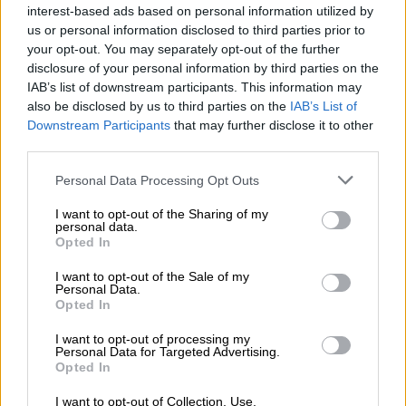
interest-based ads based on personal information utilized by
ζήτησαν να φύγουμε από τα χωρικά ύδατα
us or personal information disclosed to third parties prior to
της Ρωσίας», είπε, σύμφωνα με το BBC. Ο
your opt-out. You may separately opt-out of the further
Σεργκέι Τσιμπίζοφ, επίσης, είπε ότι ήταν
disclosure of your personal information by third parties on the
IAB’s list of downstream participants. This information may
πάνω στην ίδια κανονιοφόρο.
also be disclosed by us to third parties on the
IAB’s List of
Downstream Participants
that may further disclose it to other
Οι καταθέσεις τους προκάλεσαν αίσθηση,
third parties.
αλλά τόσο ο Guardian, όσο και το BBC
επισημαίνουν ότι οι «ομολογίες» των
Please note that this website/app uses one or more Google
Personal Data Processing Opt Outs
services and may gather and store information including but
ναυτών φαινόταν ότι «έγιναν υπό πίεση» - με
not limited to your visit or usage behaviour. You may click to
I want to opt-out of the Sharing of my
ό,τι κι αν συνεπάγεται αυτό.
personal data.
grant or deny consent to Google and its third-party tags to
Opted In
use your data for below specified purposes in below Google
consent section.
I want to opt-out of the Sale of my
Personal Data.
Opted In
I want to opt-out of processing my
Personal Data for Targeted Advertising.
video
Opted In
I want to opt-out of Collection, Use,