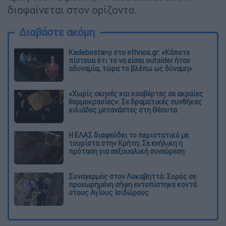
διαφαίνεται στον ορίζοντα.
Διαβάστε ακόμη
Kadebostany στο ethnos.gr: «Κάποτε
πίστευα ότι το να είσαι outsider ήταν
αδυναμία, τώρα το βλέπω ως δύναμη»
«Χωρίς σκηνές και κουβέρτες σε ακραίες
θερμοκρασίες»: Σε δραματικές συνθήκες
χιλιάδες μετανάστες στη Θέουτα
Η ΕΛΑΣ διαψεύδει το περιστατικό με
τουρίστα στην Κρήτη: Σε ενήλικη η
πρόταση για σεξουαλική συνεύρεση
Συναγερμός στον Λυκαβηττό: Σορός σε
προχωρημένη σήψη εντοπίστηκε κοντά
στους Αγίους Ισιδώρους