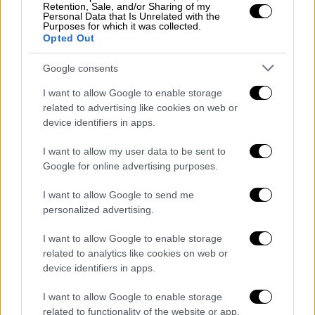
Retention, Sale, and/or Sharing of my
Personal Data that Is Unrelated with the
Purposes for which it was collected.
Opted Out
Αλλά και ο αρχηγός του ουκρανικού
Google consents
Ναυτικού, Ιγκόρ Βοροντσένκο, δήλωσε ότι
I want to allow Google to enable storage
αυτοί οι άνδρες υπό πίεση αναγκάστηκαν να
related to advertising like cookies on web or
πουν ψέματα. «Τους ξέρω. Πάντα υπήρξαν
device identifiers in apps.
έντιμοι επαγγελματίες στις δουλειές τους
I want to allow my user data to be sent to
και αυτό που λένε τώρα δεν είναι αληθές»,
Google for online advertising purposes.
συμπλήρωσε.
I want to allow Google to send me
Την ίδια στιγμή, κράτηση δύο μηνών διέταξε
personalized advertising.
δικαστήριο, που βρίσκεται στο ρωσικό
I want to allow Google to enable storage
τμήμα της Κριμαίας, για τον πρώτο από τους
related to analytics like cookies on web or
24 Ουκρανούς ναυτικούς που συνελήφθησαν
device identifiers in apps.
κατά την κατάληψη τριών πολεμικών πλοίων
I want to allow Google to enable storage
του Κιέβου από τις ρωσικές δυνάμεις στο
related to functionality of the website or app.