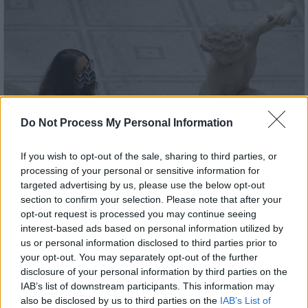
Do Not Process My Personal Information
If you wish to opt-out of the sale, sharing to third parties, or
processing of your personal or sensitive information for
targeted advertising by us, please use the below opt-out
section to confirm your selection. Please note that after your
opt-out request is processed you may continue seeing
Κόσμος
|
24.08.2023 17:30
interest-based ads based on personal information utilized by
Νέα ανάκριση για τις κλοπές
us or personal information disclosed to third parties prior to
αρχαιοτήτων αμύθητης αξίας από το
your opt-out. You may separately opt-out of the further
Βρετανικό Μουσείο: Τι ανακοίνωσε η
disclosure of your personal information by third parties on the
IAB’s list of downstream participants. This information may
αστυνομία του Λονδίνου
also be disclosed by us to third parties on the
IAB’s List of