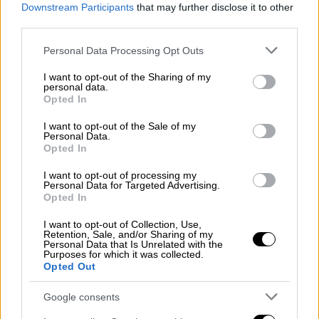
«Ένας άνδρας ανακρίθηκε», τόνισε σε
Downstream Participants
that may further disclose it to other
ανακοίνωσή της η Met
third parties.
Please note that this website/app uses one or more Google
Personal Data Processing Opt Outs
services and may gather and store information including but
not limited to your visit or usage behaviour. You may click to
I want to opt-out of the Sharing of my
personal data.
grant or deny consent to Google and its third-party tags to
Opted In
use your data for below specified purposes in below Google
consent section.
I want to opt-out of the Sale of my
Personal Data.
Opted In
I want to opt-out of processing my
Personal Data for Targeted Advertising.
Opted In
I want to opt-out of Collection, Use,
Retention, Sale, and/or Sharing of my
Personal Data that Is Unrelated with the
Purposes for which it was collected.
Opted Out
Ελλάδα
|
08.07.2023 13:43
Google consents
Κέρκυρα: Ελεύθερος με περιοριστικό