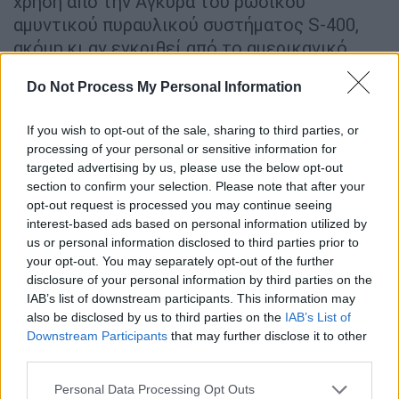
χρήση από την Άγκυρα του ρωσικού
αμυντικού πυραυλικού συστήματος S-400,
ακόμη κι αν εγκριθεί από το αμερικανικό
Κογκρέσο.
Do Not Process My Personal Information
Επιτροπή της αμερικανικής Γερουσίας
υποστήριξε σήμερα μέτρο για την επιβολή
If you wish to opt-out of the sale, sharing to third parties, or
processing of your personal or sensitive information for
κυρώσεων στην Τουρκία μετά την επίθεσή
targeted advertising by us, please use the below opt-out
της στη Συρία και την αγορά των πυραύλων
section to confirm your selection. Please note that after your
S-400.
opt-out request is processed you may continue seeing
interest-based ads based on personal information utilized by
Σύμφωνα με το Κρεμλίνο, οι δύο ηγέτες
us or personal information disclosed to third parties prior to
σ
υζήτησαν για τις πρόσφατες εξελίξεις στη
your opt-out. You may separately opt-out of the further
disclosure of your personal information by third parties on the
Λιβύη
και εξέφρασαν ανησυχία για τις
IAB’s list of downstream participants. This information may
συγκρούσεις στην περιοχή της Τρίπολης.
also be disclosed by us to third parties on the
IAB’s List of
Συμφώνησαν ότι
"η εξομάλυνση της
Downstream Participants
that may further disclose it to other
κατάστασης εκεί θα διευκολυνθεί από την
third parties.
άμεση κατάπαυση του πυρός και την
Please note that this website/app uses one or more Google
Personal Data Processing Opt Outs