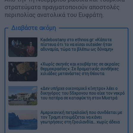
στρατεύματα πραγματοποιούν αποστολές
περιπολίας ανατολικά του Ευφράτη.
Διαβάστε ακόμη
Kadebostany στο ethnos.gr: «Κάποτε
πίστευα ότι το να είσαι outsider ήταν
αδυναμία, τώρα το βλέπω ως δύναμη»
«Χωρίς σκηνές και κουβέρτες σε ακραίες
θερμοκρασίες»: Σε δραματικές συνθήκες
χιλιάδες μετανάστες στη Θέουτα
«Δεν υπήρχε οικονομικό κίνητρο» λέει ο
δικηγόρος του 55χρονου που είχε τον νεκρό
του πατέρα σε καταψύκτη στον Μυστρά
Αμερικανική πετρελαϊκή που συνδέεται με
τον Τραμπ ετοιμάζεται να κάνει
γεωτρήσεις στη Γροιλανδία... χωρίς άδεια