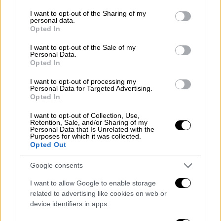
επανάληψη των ειρηνευτικών συνομιλιών
services and may gather and store information including but
μεταξύ των εμπλεκομένων πλευρών στη
not limited to your visit or usage behaviour. You may click to
I want to opt-out of the Sharing of my
personal data.
grant or deny consent to Google and its third-party tags to
Λιβύη"
.
Opted In
use your data for below specified purposes in below Google
consent section.
I want to opt-out of the Sale of my
Personal Data.
Opted In
I want to opt-out of processing my
Personal Data for Targeted Advertising.
Opted In
I want to opt-out of Collection, Use,
Retention, Sale, and/or Sharing of my
Personal Data that Is Unrelated with the
Purposes for which it was collected.
Opted Out
Google consents
I want to allow Google to enable storage
related to advertising like cookies on web or
device identifiers in apps.
Πούτιν, Ερντογάν