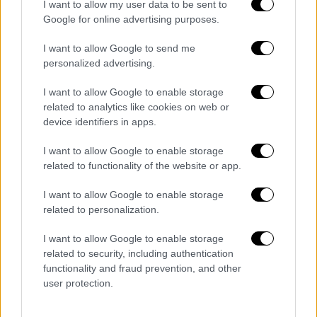
I want to allow my user data to be sent to
ΚΟΣΜΟΣ
11.12.2019
21:03
Google for online advertising purposes.
Αντίδραση Μόσχας για το τουρκολυβικό
I want to allow Google to send me
μνημόνιο: Να αποκαλύψουν το περιεχόμενο
personalized advertising.
Αντίδραση Μόσχας για το τουρκολυβικό
μνημόνιο: Να αποκαλύψουν το περιεχόμενο
I want to allow Google to enable storage
related to analytics like cookies on web or
Στην Άγκυρα, η τουρκική προεδρία
device identifiers in apps.
ανακοίνωσε ότι ο πρόεδρος της Τουρκίας
I want to allow Google to enable storage
και ο ομόλογός του της Ρωσίας Ρετζέπ
related to functionality of the website or app.
Ταγίπ Ερντογάν και Βλαντίμιρ Πούτιν είχαν
τηλεφωνική συνομιλία σήμερα η οποία
I want to allow Google to enable storage
επικεντρώθηκε στη Συρία και στις διμερείς
related to personalization.
σχέσεις.
I want to allow Google to enable storage
related to security, including authentication
"Οι συνομιλίες επικεντρώθηκαν στις
functionality and fraud prevention, and other
διμερείς σχέσεις καθώς και στα
user protection.
περιφερειακά θέματα, πρωτίστως στην
κατάσταση στη Συρία", αναφέρει η