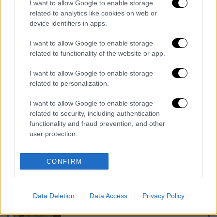
I want to allow Google to enable storage
γεγονός ότι στη διάρκεια της δίκης ο
related to analytics like cookies on web or
36χρονος ήταν ανέκφραστος, φαινόταν να
device identifiers in apps.
βαριέται και έπαιζε με τα μαλλιά του, ενώ τα
I want to allow Google to enable storage
θύματά του εξιστορούσαν τη φρικτή δράση
related to functionality of the website or app.
του. Ο Σινάγκα υποστήριξε ότι τα θύματά
I want to allow Google to enable storage
του ευχαριστιόνταν ό,τι τους έκανε,
related to personalization.
εκπληρώνοντας τη φαντασίωσή τους «να το
παίζουν αναίσθητοι» κατά τη διάρκεια της
I want to allow Google to enable storage
πράξης.
related to security, including authentication
functionality and fraud prevention, and other
Διαβάστε ακόμη
user protection.
Εκτελέσεις, συλλήψεις και νέοι
περιορισμοί: Το Ιράν σκληραίνει τη γραμμή
CONFIRM
στο εσωτερικό εν μέσω πολέμου
Η πρώτη δήλωση της οικογένειας της
Data Deletion
Data Access
Privacy Policy
38χρονης Βρετανίδας που δολοφονήθηκε
στην Κυψέλη