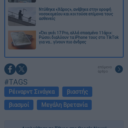
Ντύθηκε «Χάρος», ανέβηκε στην οροφή
νοσοκομείου και κοιτούσε επίμονα τους
ασθενείς
«Όχι γκέι 17 Pro, αλλά σπασμένο 11άρι»:
Ρώσοι διαλύουν τα iPhone τους στο TikTok
για να... γίνουν πιο άνδρες
επόμενο
άρθρο
#TAGS
Ρέιναρντ Σινάγκα
βιαστής
βιασμοί
Μεγάλη Βρετανία