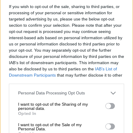
If you wish to opt-out of the sale, sharing to third parties, or
processing of your personal or sensitive information for
Προσθέστε το ΕΘΝΟΣ στη Google
targeted advertising by us, please use the below opt-out
section to confirm your selection. Please note that after your
opt-out request is processed you may continue seeing
Καταδικάστηκε για συνολικά 159 σεξουαλικά
interest-based ads based on personal information utilized by
αδικήματα
, συμπεριλαμβανομένων
136
us or personal information disclosed to third parties prior to
βιασμών
, με τα θύματά του να είναι
your opt-out. You may separately opt-out of the further
disclosure of your personal information by third parties on the
τουλάχιστον 48 άνδρες, τους οποίους
IAB’s list of downstream participants. This information may
«ψάρευε» έξω από τα κλαμπ
also be disclosed by us to third parties on the
IAB’s List of
του
Μάντσεστερ
και τα πήγαινε σπίτι του.
Downstream Participants
that may further disclose it to other
third parties.
Ο
Ρέιναρντ Σινάγκα
κέρδισε «επάξια» τον
Please note that this website/app uses one or more Google
τίτλο του πλέον ειδεχθούς βιαστή στην
Personal Data Processing Opt Outs
services and may gather and store information including but
ιστορία του Ηνωμένου Βασιλείου,
not limited to your visit or usage behaviour. You may click to
I want to opt-out of the Sharing of my
personal data.
έχοντας ήδη καταδικαστεί σε 20ετή
grant or deny consent to Google and its third-party tags to
Opted In
φυλάκιση για τα αδικήματά του σε δύο
use your data for below specified purposes in below Google
consent section.
προηγούμενες δίκες, οι οποίες έλαβαν χώρα
I want to opt-out of the Sale of my
Personal Data.
το καλοκαίρι του 2018 και την περασμένη