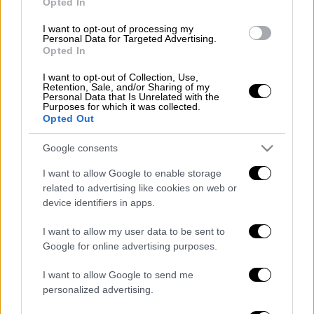
Opted In
άνοιξη.
I want to opt-out of processing my
Personal Data for Targeted Advertising.
Σε τέσσερις ξεχωριστές δίκες, ο Ινδονήσιος
Opted In
κρίθηκε ένοχος για 136 βιασμούς, οκτώ
I want to opt-out of Collection, Use,
απόπειρες βιασμού, 14 απειλές για
Retention, Sale, and/or Sharing of my
Personal Data that Is Unrelated with the
σεξουαλική επίθεση και για επίθεση με
Purposes for which it was collected.
διείσδυση κατά 48 θυμάτων. Μετά και την
Opted Out
τελευταία καταδίκη του,
ο πατέρας του
Google consents
36χρονου, Σαϊμπούν Σινάγκα, δήλωσε στο
BBC
ότι η ποινή που του επιβλήθηκε από το
I want to allow Google to enable storage
related to advertising like cookies on web or
δικαστήριο «αρμόζει με τα εγκλήματά
device identifiers in apps.
του» και συμπλήρωσε: «Αποδεχόμαστε την
ετυμηγορία. Η τιμωρία του ταιριάζει στα
I want to allow my user data to be sent to
εγκλήματά του. Δεν θέλω να συζητήσω
Google for online advertising purposes.
περαιτέρω το ζήτημα».
I want to allow Google to send me
personalized advertising.
Πέρα από τη φρίκη για τα ίδια τα εγκλήματα
του Σινάγκα, εντύπωση προκαλεί και το