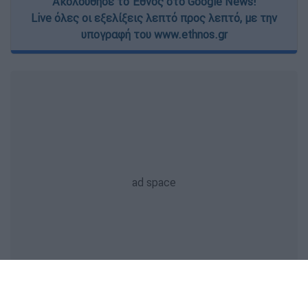
Ακολούθησε το Έθνος στο Google News!
Live όλες οι εξελίξεις λεπτό προς λεπτό, με την
υπογραφή του www.ethnos.gr