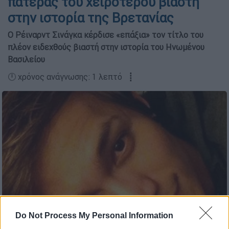
πατέρας του χειρότερου βιαστή
στην ιστορία της Βρετανίας
Ο Ρέιναρντ Σινάγκα κέρδισε «επάξια» τον τίτλο του
πλέον ειδεχθούς βιαστή στην ιστορία του Ηνωμένου
Βασιλείου
🕛 χρόνος ανάγνωσης: 1 λεπτό ┋
Do Not Process My Personal Information
Ρέιναρντ Σινάγκα/Facebook