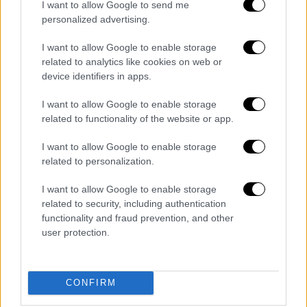
Βραζιλία: Συμμορίες επιβάλλουν απαγόρευση
I want to allow Google to send me
κυκλοφορίας για τον κορονοϊό
personalized advertising.
Βραζιλία: Συμμορίες επιβάλλουν απαγόρευση
I want to allow Google to enable storage
κυκλοφορίας για τον κορονοϊό
related to analytics like cookies on web or
device identifiers in apps.
Με την απόφασή του,
το δικαστήριο
απαγορεύει τη μετάδοση
όχι μόνο του
I want to allow Google to enable storage
related to functionality of the website or app.
συγκεκριμένου σποτ αλλά και «κάθε άλλου
που ενθαρρύνει τον πληθυσμό να ακολουθεί
I want to allow Google to enable storage
συμπεριφορές που δεν βασίζονται αυστηρά
related to personalization.
στις οδηγίες του υπουργείου Υγείας». Ζητά
I want to allow Google to enable storage
επίσης από όλους τους κυβερνητικούς
related to security, including authentication
αξιωματούχους να μη διαδίδουν
functionality and fraud prevention, and other
«πληροφορίες που δεν βασίζονται αυστηρά
user protection.
σε επιστημονικές αποδείξεις». Η δικαστής
Λάουρα Μπάστος Καρβάλιο ζήτησε εξάλλου
να μεταδοθεί μέσα σε διάστημα 24 ωρών μια
CONFIRM
οδηγία που θα εξηγεί ότι η εκστρατεία
«Η