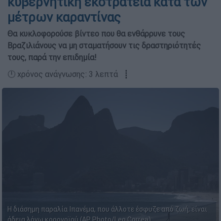
κυβερνητική εκστρατεία κατά των
μέτρων καραντίνας
Θα κυκλοφορούσε βίντεο που θα ενθάρρυνε τους
Βραζιλιάνους να μη σταματήσουν τις δραστηριότητές
τους, παρά την επιδημία!
🕛 χρόνος ανάγνωσης: 3 λεπτά ┋
Η διάσημη παραλία Ιπανέμα, που άλλοτε έσφυζε από ζωή, είναι
άδεια λόγω κορονοϊού (AP Photo/Leo Correa)