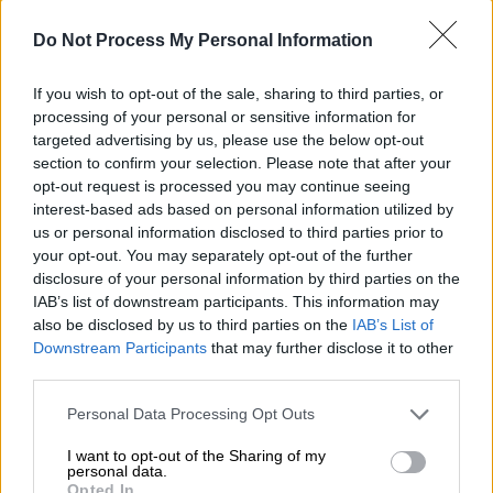
δεν μπορεί να σταματήσει». Στο πλαίσιο
Do Not Process My Personal Information
αυτής της εκστρατείας θα κυκλοφορούσε
ένα βίντεο διάρκειας περίπου δύο λεπτών
If you wish to opt-out of the sale, sharing to third parties, or
που ενθαρρύνει τους Βραζιλιάνους να μη
processing of your personal or sensitive information for
σταματήσουν τις δραστηριότητές τους,
targeted advertising by us, please use the below opt-out
section to confirm your selection. Please note that after your
παρά την επιδημία. Σύμφωνα με τον επίσημο
opt-out request is processed you may continue seeing
απολογισμό του υπουργείου Υγείας, 3.417
interest-based ads based on personal information utilized by
άνθρωποι βρέθηκαν θετικοί στον SARS-CoV-
us or personal information disclosed to third parties prior to
2 και 97 πέθαναν.
your opt-out. You may separately opt-out of the further
disclosure of your personal information by third parties on the
Η προεδρία επιβεβαίωσε την ύπαρξη αυτού
IAB’s list of downstream participants. This information may
also be disclosed by us to third parties on the
IAB’s List of
του διαφημιστικού σποτ, όμως υποστήριξε
Downstream Participants
that may further disclose it to other
ότι επρόκειτο για ένα «πειραματικό» βίντεο.
third parties.
Ο γερουσιαστής Φλάβιο Μπολσονάρου, γιος
Please note that this website/app uses one or more Google
του προέδρου, ανήρτησε το βίντεο στη
Personal Data Processing Opt Outs
services and may gather and store information including but
σελίδα του στο Facebook την Πέμπτη, απ’
not limited to your visit or usage behaviour. You may click to
I want to opt-out of the Sharing of my
όπου μπορούσε να το δει ο καθένας μέχρι
personal data.
grant or deny consent to Google and its third-party tags to
Opted In