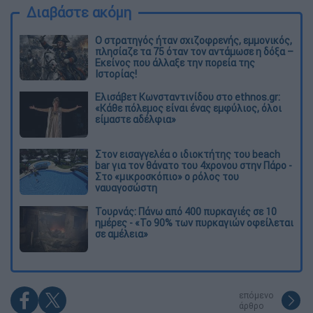
Διαβάστε ακόμη
O στρατηγός ήταν σχιζοφρενής, εμμονικός,
πλησίαζε τα 75 όταν τον αντάμωσε η δόξα –
Εκείνος που άλλαξε την πορεία της
Ιστορίας!
Ελισάβετ Κωνσταντινίδου στο ethnos.gr:
«Κάθε πόλεμος είναι ένας εμφύλιος, όλοι
είμαστε αδέλφια»
Στον εισαγγελέα ο ιδιοκτήτης του beach
bar για τον θάνατο του 4χρονου στην Πάρο -
Στο «μικροσκόπιο» ο ρόλος του
ναυαγοσώστη
Τουρνάς: Πάνω από 400 πυρκαγιές σε 10
ημέρες - «Το 90% των πυρκαγιών οφείλεται
σε αμέλεια»
επόμενο
άρθρο