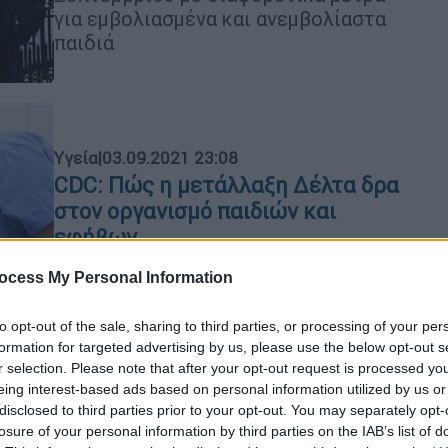
για εμβολιασμένα και ανεμβολίαστα
παιδιά
Υγεία
|
03.09.2021 23:08
CDC: Πώς η μετάλλαξη Δέλτα δρα
στον οργανισμό παιδιών και
εφήβων
Τι αποκαλύπτουν τα στοιχεία που
ocess My Personal Information
έχουν στα χέρια τους οι Αρχές
to opt-out of the sale, sharing to third parties, or processing of your per
formation for targeted advertising by us, please use the below opt-out s
r selection. Please note that after your opt-out request is processed y
eing interest-based ads based on personal information utilized by us or
Πολιτική
|
03.09.2021 23:07
disclosed to third parties prior to your opt-out. You may separately opt-
losure of your personal information by third parties on the IAB’s list of
Μητσοτάκης: Η Ελλάδα θα