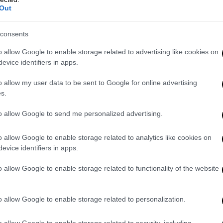
Out
consents
o allow Google to enable storage related to advertising like cookies on
evice identifiers in apps.
Ελλάδα
|
03.09.2021 22:24
ΕΟΔΥ: Σε ποια σημεία θα γίνονται
o allow my user data to be sent to Google for online advertising
δωρεάν rapid test το Σάββατο
s.
Πού θα γίνονται δωρεάν rapid test
to allow Google to send me personalized advertising.
από τον ΕΟΔΥ το Σάββατο 4
Σεπτεμβρίου
o allow Google to enable storage related to analytics like cookies on
evice identifiers in apps.
o allow Google to enable storage related to functionality of the website
Ελλάδα
|
03.09.2021 22:22
o allow Google to enable storage related to personalization.
Μίκης Θεοδωράκης: Παρέμβαση
του γιου του - Θα σεβαστούμε την
o allow Google to enable storage related to security, including