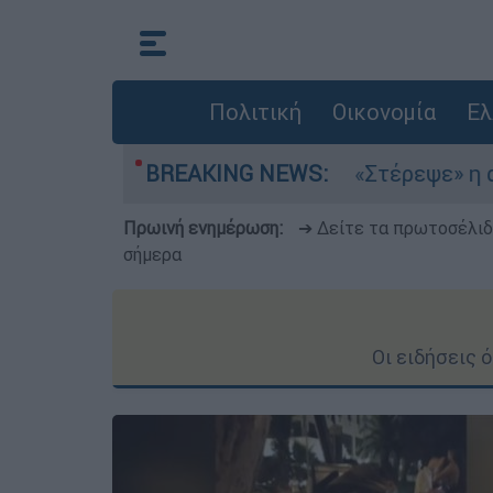
Πολιτική
Οικονομία
Ελ
α στο Αιγαίο
BREAKING NEWS:
«Στέρεψε» η αγορά από πινα
Πρωινή ενημέρωση:
➔ Δείτε τα πρωτοσέλι
σήμερα
Οι ειδήσεις 