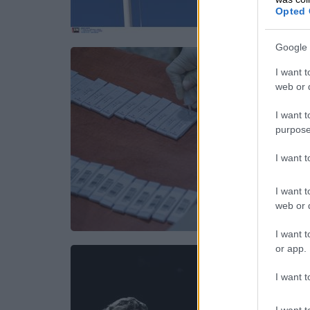
Opted 
Google 
I want t
web or d
I want t
purpose
I want 
I want t
web or d
I want t
or app.
I want t
I want t