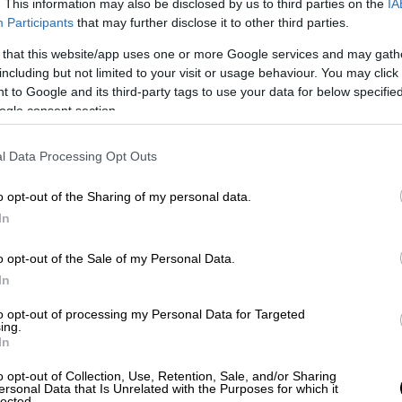
. This information may also be disclosed by us to third parties on the
IA
αναλάβει την Προεδρία για την
Participants
that may further disclose it to other third parties.
εφαρμογή του σχεδίου δράσης για
 that this website/app uses one or more Google services and may gath
τη Μεσόγειο
including but not limited to your visit or usage behaviour. You may click 
Ο πρωθυπουργός ανακοίνωσε μέτρα
 to Google and its third-party tags to use your data for below specifi
ogle consent section.
και πρωτοβουλίες για τις επιπτώσεις
της κλιματικής αλλαγής
l Data Processing Opt Outs
o opt-out of the Sharing of my personal data.
In
Ελλάδα
|
03.09.2021 23:05
Μεσίστιες οι σημαίες στο
o opt-out of the Sale of my Personal Data.
αεροδρόμιο της Αθήνας για τον
In
Μίκη Θεοδωράκη
to opt-out of processing my Personal Data for Targeted
ing.
Κάθε μία ώρα διακόπτεται το μουσικό
In
πρόγραμμα και από τα μεγάφωνα του
αεροδρομίου ακούγονται τραγούδια
o opt-out of Collection, Use, Retention, Sale, and/or Sharing
ersonal Data that Is Unrelated with the Purposes for which it
του Μίκη Θεοδωράκη
lected.