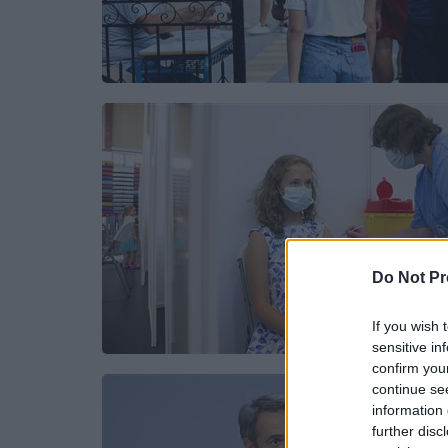
Do Not Pr
If you wish 
sensitive in
confirm you
continue se
information 
further disc