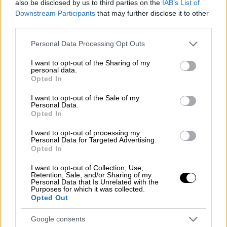
also be disclosed by us to third parties on the
IAB’s List of
Downstream Participants
that may further disclose it to other
third parties.
Please note that this website/app uses one or more Google
Personal Data Processing Opt Outs
services and may gather and store information including but
not limited to your visit or usage behaviour. You may click to
I want to opt-out of the Sharing of my
personal data.
grant or deny consent to Google and its third-party tags to
Opted In
use your data for below specified purposes in below Google
consent section.
I want to opt-out of the Sale of my
Personal Data.
Opted In
I want to opt-out of processing my
Personal Data for Targeted Advertising.
Opted In
Ελλάδα
|
06.02.2025 22:55
I want to opt-out of Collection, Use,
«Flyover» Θεσσαλονίκης: Παραδίδεται
Retention, Sale, and/or Sharing of my
τέλη Μαΐου του 2027 - Στο 20% η
Personal Data that Is Unrelated with the
Purposes for which it was collected.
πρόοδος του έργου
Opted Out
Οι εργασίες υλοποιούνται με ιδιαίτερα
Google consents