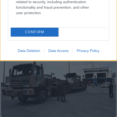
related to security, including authentication
functionality and fraud prevention, and other
Τις τελευταίες 24 ώρες, 31 επιπλέον
user protection.
θάνατοι καταγράφηκαν, σύμφωνα με το
υπουργείο, που ανέφερε ότι 111.633
άνθρωποι τραυματίστηκαν από τον πόλεμο
CONFIRM
Data Deletion
Data Access
Privacy Policy