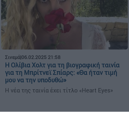
Σινεμά
|
06.02.2025 21:58
Η Ολίβια Χολτ για τη βιογραφική ταινία
για τη Μπρίτνεϊ Σπίαρς: «Θα ήταν τιμή
μου να την υποδυθώ»
Η νέα της ταινία έχει τίτλο «Heart Eyes»