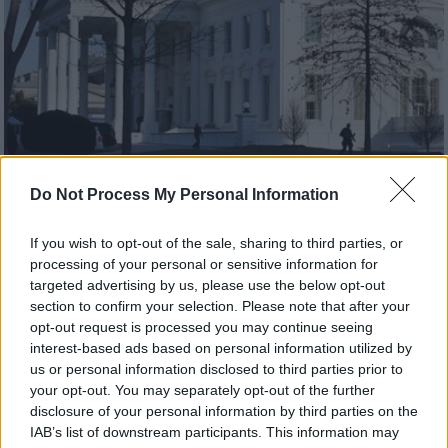
Do Not Process My Personal Information
Οικονομία
|
06.02.2025 23:00
If you wish to opt-out of the sale, sharing to third parties, or
ΗΠΑ: Το μήνυμα του Λευκού Οίκου στη
processing of your personal or sensitive information for
Fed - Πού επικεντρώνεται η κυβέρνηση
targeted advertising by us, please use the below opt-out
Τραμπ
section to confirm your selection. Please note that after your
opt-out request is processed you may continue seeing
Συνέντευξη του Αμερικανού ΥΠΟΙΚ Σκοτ
interest-based ads based on personal information utilized by
Μπέσεντ στο Fox Business για την επόμενη
us or personal information disclosed to third parties prior to
μέρα στις ΗΠΑ
your opt-out. You may separately opt-out of the further
disclosure of your personal information by third parties on the
IAB’s list of downstream participants. This information may