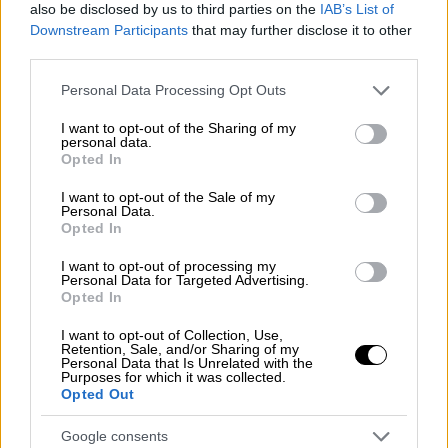
also be disclosed by us to third parties on the
IAB’s List of
Downstream Participants
that may further disclose it to other
third parties.
Please note that this website/app uses one or more Google
Personal Data Processing Opt Outs
services and may gather and store information including but
not limited to your visit or usage behaviour. You may click to
I want to opt-out of the Sharing of my
personal data.
grant or deny consent to Google and its third-party tags to
Opted In
use your data for below specified purposes in below Google
consent section.
I want to opt-out of the Sale of my
Personal Data.
Opted In
Ελλάδα
|
07.04.2019 22:18
I want to opt-out of processing my
Personal Data for Targeted Advertising.
Ο Αλέξης Τσίπρας υποδέχεται Ρομά στο
Opted In
Μέγαρο Μαξίμου
I want to opt-out of Collection, Use,
Με αφορμή την Παγκόσμια Ημέρα Ρομά
Retention, Sale, and/or Sharing of my
Personal Data that Is Unrelated with the
Purposes for which it was collected.
Opted Out
Google consents