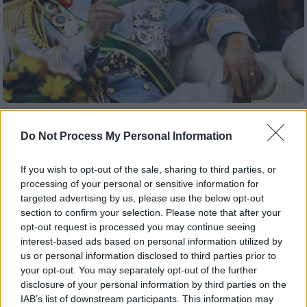
Κόσμος
|
07.04.2019 22:33
Do Not Process My Personal Information
Λιβύη: Η χώρα βυθισμένη στο χάος,
οκτώ χρόνια μετά την πτώση του
If you wish to opt-out of the sale, sharing to third parties, or
Καντάφι
processing of your personal or sensitive information for
Η πτώση του Καντάφι άρχισε με την
targeted advertising by us, please use the below opt-out
section to confirm your selection. Please note that after your
Αραβική Άνοιξη τον Φεβρουάριο του 2011
opt-out request is processed you may continue seeing
και ολοκληρώθηκε με τη δολοφονία του, τον
interest-based ads based on personal information utilized by
Οκτώβριο του ίδιου έτους
us or personal information disclosed to third parties prior to
your opt-out. You may separately opt-out of the further
disclosure of your personal information by third parties on the
IAB’s list of downstream participants. This information may