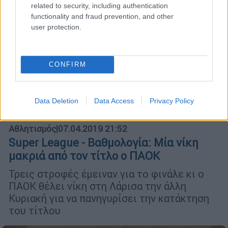
related to security, including authentication
functionality and fraud prevention, and other
user protection.
CONFIRM
Data Deletion
Data Access
Privacy Policy
Αθλητισμός
|
07.04.2019 21:52
Super League - Βαθμολογία: Μία νίκη
μακριά από τον τίτλο ο ΠΑΟΚ
Τρεις στροφές έμειναν για το φινάλε κι ο
ΠΑΟΚ θέλει νίκη στη Λάρισα την άλλη
Κυριακή για να πανηγυρίσει την κατάκτηση
του τίτλου