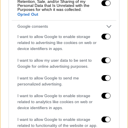
Καπουτζίδη
Retention, Sale, and/or Sharing of my
Personal Data that Is Unrelated with the
Purposes for which it was collected.
Ένα χαμόγελο της τύχης μπορεί να
Opted Out
ανατρέψει τα πάντα.
Google consents
I want to allow Google to enable storage
related to advertising like cookies on web or
device identifiers in apps.
I want to allow my user data to be sent to
Google for online advertising purposes.
I want to allow Google to send me
personalized advertising.
I want to allow Google to enable storage
related to analytics like cookies on web or
Τηλεόραση
|
10.10.2020 21:52
device identifiers in apps.
Ηλιος - επόμενα επεισόδια: Ναρκωτική
ουσία στο ποτό της Λήδας
I want to allow Google to enable storage
related to functionality of the website or app.