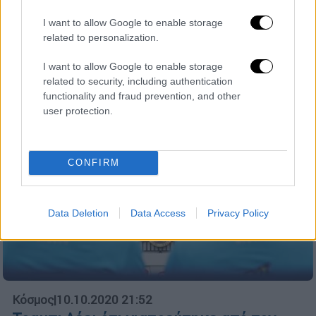
Ο Φίλιππος αποφασισμένος να αποχωρήσει
από την εταιρεία της Αλεξάνδρας, της
I want to allow Google to enable storage
ζητάει να του δώσει το κεφάλαιο για να
related to personalization.
ξεκινήσει δική του δουλειά
I want to allow Google to enable storage
related to security, including authentication
functionality and fraud prevention, and other
user protection.
CONFIRM
Data Deletion
Data Access
Privacy Policy
Κόσμος
|
10.10.2020 21:52