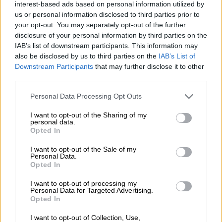
interest-based ads based on personal information utilized by
Σε πελάγη ευτυχίας πλέουν η Ελεωνόρα
us or personal information disclosed to third parties prior to
Ζουγανέλη και η Σπύρος Δημητρίου μετά τον
your opt-out. You may separately opt-out of the further
γάμο τους στις Σπέτσες
disclosure of your personal information by third parties on the
IAB’s list of downstream participants. This information may
also be disclosed by us to third parties on the
IAB’s List of
Downstream Participants
that may further disclose it to other
third parties.
Please note that this website/app uses one or more Google
Personal Data Processing Opt Outs
services and may gather and store information including but
not limited to your visit or usage behaviour. You may click to
I want to opt-out of the Sharing of my
personal data.
grant or deny consent to Google and its third-party tags to
Opted In
use your data for below specified purposes in below Google
consent section.
I want to opt-out of the Sale of my
Personal Data.
Opted In
Τηλεόραση
|
10.10.2020 22:10
I want to opt-out of processing my
Personal Data for Targeted Advertising.
120 εκατομμύρια: Το λαχείο που άλλαξε
Opted In
για πάντα τη ζωή του Γιώργου
I want to opt-out of Collection, Use,