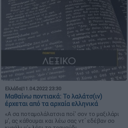
Ελλάδα
|
11.04.2022 23:30
Μαθαίνω ποντιακά: Το λαλάτσ(ιν)
έρχεται από τα αρχαία ελληνικά
«Α σα ποταμολάλατσια ποί' σον το μαξιλάρι
μ', ας κάθουμαι και λέω σας ντ΄ εδέβαν σο
κιφάλι μ'» λέει το τραγούδι