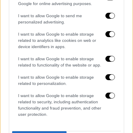
Google for online advertising purposes.
I want to allow Google to send me
personalized advertising.
Ελλάδα
|
11.04.2022 23:00
I want to allow Google to enable storage
Τήνος: «Αυτός ο άνθρωπος με απειλεί»
related to analytics like cookies on web or
έλεγε ο αγιογράφος για τον 90χρονο -
device identifiers in apps.
«Τον πείραζαν όλα»
I want to allow Google to enable storage
Φίλος του 50χρονου αγιογράφου
related to functionality of the website or app.
αποκαλύπτει τις καθημερινές εντάσεις -
Τον κατηγορούσε για δηλητήριο στο πηγάδι
I want to allow Google to enable storage
του - «Αυτός ο άνθρωπος με απειλεί» έλεγε
related to personalization.
I want to allow Google to enable storage
related to security, including authentication
functionality and fraud prevention, and other
user protection.