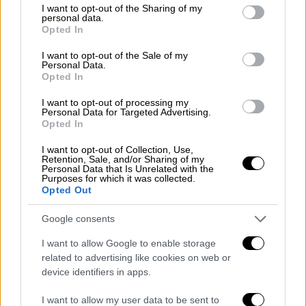
not limited to your visit or usage behaviour. You may click to
I want to opt-out of the Sharing of my
personal data.
grant or deny consent to Google and its third-party tags to
Opted In
use your data for below specified purposes in below Google
Ελλάδα
|
11.04.2022 23:10
consent section.
I want to opt-out of the Sale of my
Πώς θα γίνεται πλέον η έκδοση του
Personal Data.
ατομικού δελτίου Υγείας μαθητή
Opted In
Τι πρέπει να ξέρουν οι γονείς για το
I want to opt-out of processing my
Personal Data for Targeted Advertising.
ατομικό δελτίο Υγείας μαθητή
Opted In
I want to opt-out of Collection, Use,
Retention, Sale, and/or Sharing of my
Personal Data that Is Unrelated with the
Purposes for which it was collected.
Opted Out
Google consents
I want to allow Google to enable storage
related to advertising like cookies on web or
device identifiers in apps.
I want to allow my user data to be sent to