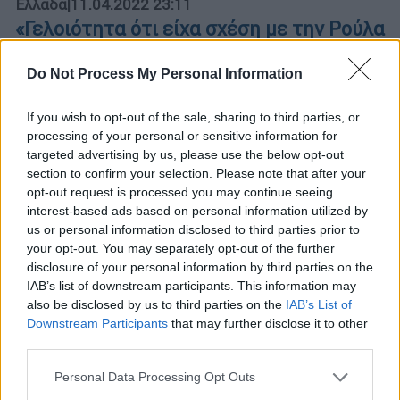
Ελλάδα
|
11.04.2022 23:11
«Γελοιότητα ότι είχα σχέση με την Ρούλα
Πισπιρίγκου» λέει ο νονός της Μαλένας
Do Not Process My Personal Information
Ο ψαράς κουμπάρος της οικογένειας
ξέσπασε μετά το όργιο φημών σχετικά με το
If you wish to opt-out of the sale, sharing to third parties, or
πρόσωπό του
processing of your personal or sensitive information for
targeted advertising by us, please use the below opt-out
section to confirm your selection. Please note that after your
opt-out request is processed you may continue seeing
interest-based ads based on personal information utilized by
us or personal information disclosed to third parties prior to
your opt-out. You may separately opt-out of the further
disclosure of your personal information by third parties on the
IAB’s list of downstream participants. This information may
also be disclosed by us to third parties on the
IAB’s List of
Downstream Participants
that may further disclose it to other
third parties.
Please note that this website/app uses one or more Google
Personal Data Processing Opt Outs
services and may gather and store information including but