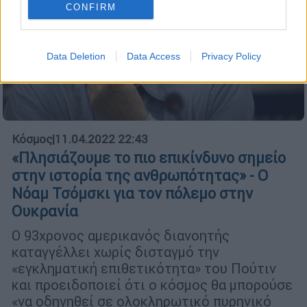
CONFIRM
Data Deletion
Data Access
Privacy Policy
Κόσμος
|
11.04.2022 22:43
«Πλησιάζουμε το πιο επικίνδυνο σημείο
στην ιστορία της ανθρωπότητας» - Ο
Νόαμ Τσόμσκι για τον πόλεμο στην
Ουκρανία
Ο 93χρονος αμερικανός διανοητής
καταγγέλλει χωρίς δισταγμό την
«εγκληματική επιθετικότητα» του Πούτιν
και προειδοποιεί ότι ο κόσμος θα μπορούσε
«να οδηγηθεί σε ολοκληρωτικό πυρηνικό