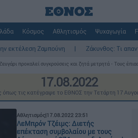
λάδα
Κόσμος
Αθλητισμός
Ψυχαγωγία
F
μπούνη
Ζάκυνθος: Τι απαντά η ΕΛΑΣ για το
Ζευγάρι προκαλεί συγκρούσεις και ζητά μετρητά - Τους έπια
17.08.2022
ις όπως τις κατέγραψε το ΕΘΝΟΣ την Τετάρτη 17 Αυγο
Αθλητισμός
|
17.08.2022 23:51
ΛεΜπρόν Τζέιμς: Διετής
επέκταση συμβολαίου με τους