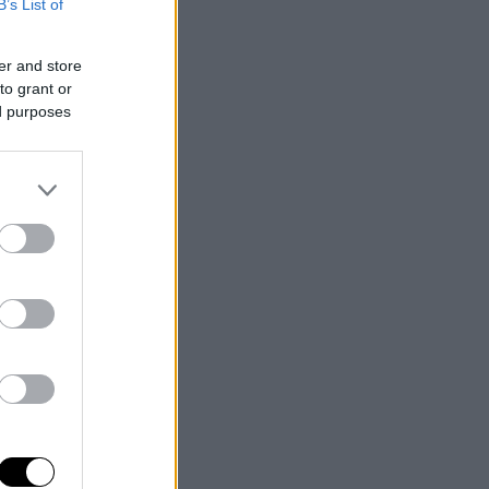
B’s List of
er and store
to grant or
ed purposes