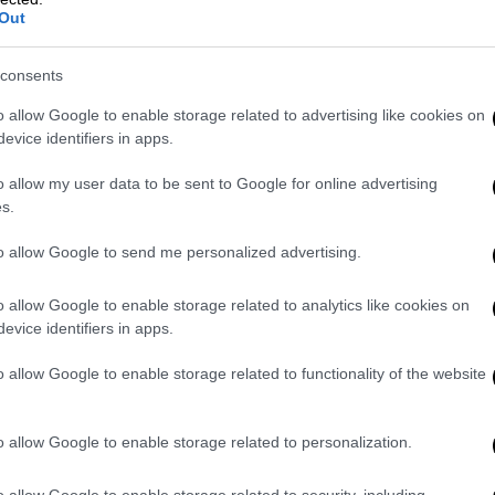
voucher - Πότε θα γίνει
Out
Η νέα κλήρωση θα γίνει στις 16
consents
Σεπτεμβρίου,
o allow Google to enable storage related to advertising like cookies on
evice identifiers in apps.
o allow my user data to be sent to Google for online advertising
s.
to allow Google to send me personalized advertising.
Κόσμος
|
17.08.2022 22:50
Αφγανιστάν: Δεκάδες νεκροί
o allow Google to enable storage related to analytics like cookies on
έπειτα από τρομακτική έκρηξη σε
evice identifiers in apps.
τζαμί
o allow Google to enable storage related to functionality of the website
Οι πρώτες πληροφορίες
o allow Google to enable storage related to personalization.
o allow Google to enable storage related to security, including