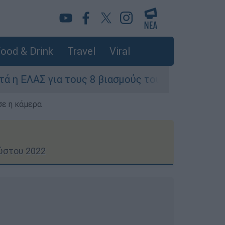
ood & Drink
Travel
Viral
υς 8 βιασμούς τουριστριών - «Μόνο 3 περιστατι
σε η κάμερα
ύστου 2022