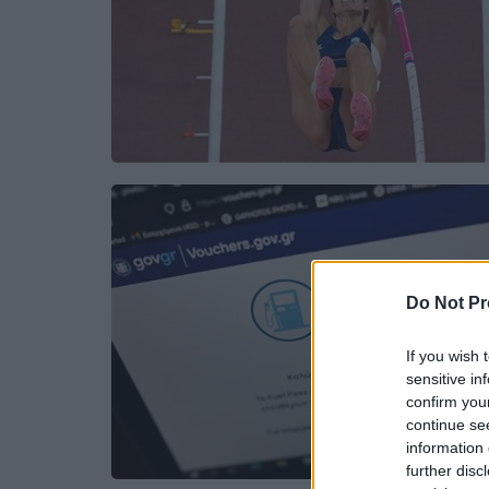
Do Not Pr
If you wish 
sensitive in
confirm you
continue se
information 
further disc