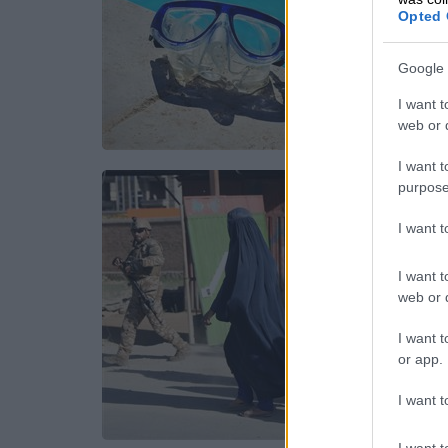
Opted 
Google 
I want t
web or d
I want t
purpose
I want 
I want t
web or d
I want t
or app.
I want t
I want t