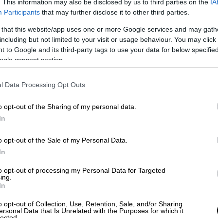
. This information may also be disclosed by us to third parties on the
IA
Αθλητισμός
|
17.08.2022 23:11
Participants
that may further disclose it to other third parties.
Πατάει καλά η Εθνική μπάσκετ με
 that this website/app uses one or more Google services and may gath
Αντετοκούνμπο - Νίκη στο
including but not limited to your visit or usage behaviour. You may click 
Ακρόπολις επί της Πολωνίας
 to Google and its third-party tags to use your data for below specifi
ogle consent section.
Με τον Γιάννη Αντετοκούνμπο να
πραγματοποιεί ακόμα μία σπουδαία
l Data Processing Opt Outs
εμφάνιση (24 πόντοι), η Εθνική
μπάσκετ επικράτησε άνετα της
o opt-out of the Sharing of my personal data.
Πολωνίας (101-78) για την πρώτη
In
αγωνιστική του τουρνουά
«Ακρόπολις».
o opt-out of the Sale of my Personal Data.
In
to opt-out of processing my Personal Data for Targeted
ing.
In
Οικονομία
|
17.08.2022 23:00
Τουρισμός για Όλους: Νέα
o opt-out of Collection, Use, Retention, Sale, and/or Sharing
ersonal Data that Is Unrelated with the Purposes for which it
κλήρωση για επιπλέον 200.000
lected.