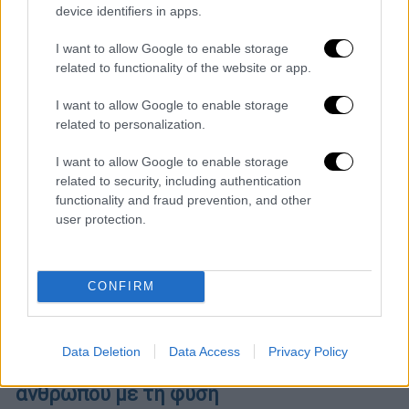
φορέων και την καλύτερη αντιμετώπιση
device identifiers in apps.
των συνεπειών του ισχυρού κύματος
I want to allow Google to enable storage
καύσωνα
related to functionality of the website or app.
I want to allow Google to enable storage
related to personalization.
I want to allow Google to enable storage
related to security, including authentication
functionality and fraud prevention, and other
user protection.
CONFIRM
Σινεμά
|
29.07.2021 22:24
Data Deletion
Data Access
Privacy Policy
Digger: Μια ταινία για τη σύγκρουση του
ανθρώπου με τη φύση