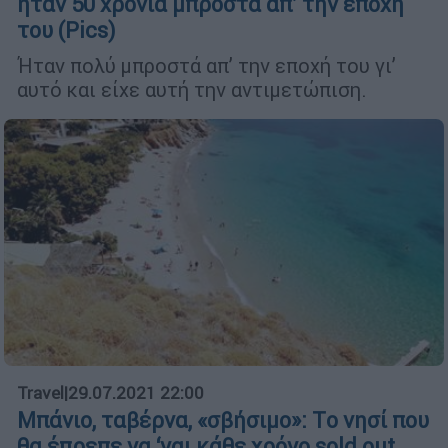
ήταν 50 χρόνια μπροστά απ’ την εποχή
του (Pics)
Ήταν πολύ μπροστά απ’ την εποχή του γι’
αυτό και είχε αυτή την αντιμετώπιση.
Travel
|
29.07.2021 22:00
Μπάνιο, ταβέρνα, «σβήσιμο»: Tο νησί που
θα έπρεπε να ‘ναι κάθε χρόνο sold out