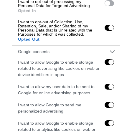
I want to opt-out of processing my
Personal Data for Targeted Advertising.
Opted In
I want to opt-out of Collection, Use,
Retention, Sale, and/or Sharing of my
Personal Data that Is Unrelated with the
Purposes for which it was collected.
Opted Out
Google consents
I want to allow Google to enable storage
related to advertising like cookies on web or
device identifiers in apps.
I want to allow my user data to be sent to
Google for online advertising purposes.
Ελλάδα
|
29.07.2021 22:52
Καύσωνας: Σύσκεψη Χαρδαλιά -
I want to allow Google to send me
Χρυσοχοΐδη
personalized advertising.
Αντικείμενο της συνάντησης, ο βέλτιστος
I want to allow Google to enable storage
συντονισμός όλων των συναρμόδιων
related to analytics like cookies on web or