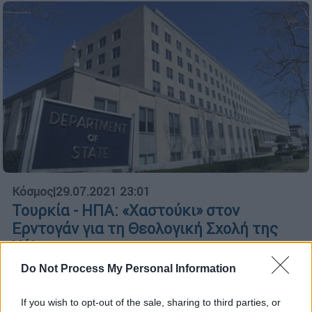
Κόσμος
|
29.07.2021 23:01
Τουρκία - ΗΠΑ: «Χαστούκι» στον
Ερντογάν για τη Θεολογική Σχολή της
Χάλκης
Do Not Process My Personal Information
Να ανοίξει η Θεολογική Σχολή της Χάλκης
ζητά η Ουάσινγκτον
If you wish to opt-out of the sale, sharing to third parties, or