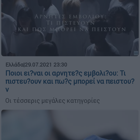
Ελλάδα
|
29.07.2021 23:30
Ποιοι ει?ναι οι αρνητε?ς εμβολι?ου: Τι
πιστευ?ουν και πω?ς μπορεί να πειστου?
ν
Οι τέσσερις μεγάλες κατηγορίες