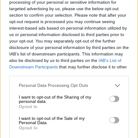
processing of your personal or sensitive information for
targeted advertising by us, please use the below opt-out
section to confirm your selection. Please note that after your
opt-out request is processed you may continue seeing
interest-based ads based on personal information utilized by
us or personal information disclosed to third parties prior to
your opt-out. You may separately opt-out of the further
disclosure of your personal information by third parties on the
IAB’s list of downstream participants. This information may
also be disclosed by us to third parties on the
IAB’s List of
Downstream Participants
that may further disclose it to other
third parties.
Please note that this website/app uses one or more Google
Personal Data Processing Opt Outs
services and may gather and store information including but
Ελλάδα
|
29.07.2021 22:57
not limited to your visit or usage behaviour. You may click to
I want to opt-out of the Sharing of my
personal data.
grant or deny consent to Google and its third-party tags to
Πώς να προστατευθείτε από τον
Opted In
use your data for below specified purposes in below Google
καύσωνα – Αναλυτικές οδηγίες
consent section.
I want to opt-out of the Sale of my
Personal Data.
Οι ακραίες θερμοκρασίες αναμένεται να
Opted In
διαρκέσουν έως και τις 3 Αυγούστου