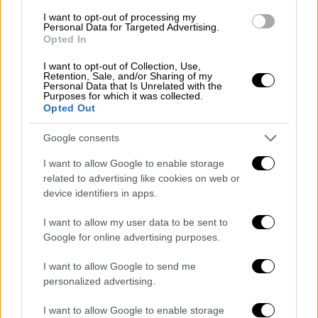
Η
Mozilla
διαπίστωσε ότι 19 από τις
εταιρείες αυτοκινήτων δήλωσαν πως μπορεί
I want to opt-out of processing my
Personal Data for Targeted Advertising.
να πωλούν τα δεδομένα των οδηγών -και
Opted In
αυτό ακριβώς συμβαίνει.
Ομοσπονδιακές και
I want to opt-out of Collection, Use,
πολιτειακές αρχές στις ΗΠΑ
κινήθηκαν
Retention, Sale, and/or Sharing of my
Personal Data that Is Unrelated with the
νομικά κατά της General Motors επειδή
Purposes for which it was collected.
Opted Out
φέρεται να πωλούσε δεδομένα τοποθεσίας
χωρίς συναίνεση. Γερουσιαστές
Google consents
κατηγόρησαν επίσης τις Honda και Hyundai
I want to allow Google to enable storage
για παρόμοιες πρακτικές-
και αυτά είναι
related to advertising like cookies on web or
μόνο όσα έγιναν γνωστά δημόσια.
device identifiers in apps.
«Παίρνουν όλες τις πληροφορίες που
I want to allow my user data to be sent to
συλλέγουν για εσένα — και είναι πάρα
Google for online advertising purposes.
πολλές — και τις χρησιμοποιούν για να
I want to allow Google to send me
βγάζουν συμπεράσματα για το ποιος είσαι,
personalized advertising.
πόσο έξυπνος είσαι, ποιο είναι το
ψυχολογικό σου προφίλ και ποιες είναι οι
I want to allow Google to enable storage