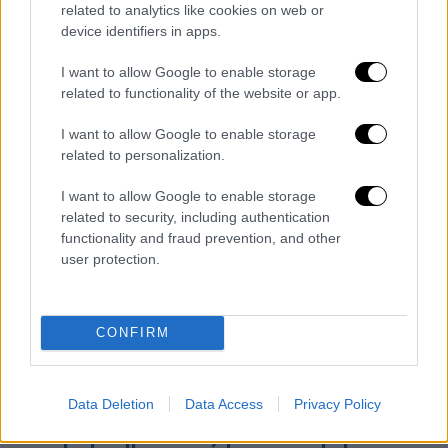
πολιτικές σου πεποιθήσεις», λέει η
Τζεν
related to analytics like cookies on web or
device identifiers in apps.
Κάλτριντερ,
αναλύτρια ιδιωτικότητας που
ηγήθηκε της έρευνας της Mozilla. «Αυτά
I want to allow Google to enable storage
είναι πράγματα που οι περισσότεροι
related to functionality of the website or app.
άνθρωποι δεν φαντάζονται καν».
I want to allow Google to enable storage
Στην πράξη δεν υπάρχουν σχεδόν καθόλου
related to personalization.
κανόνες για το ποιος μπορεί να αγοράζει
I want to allow Google to enable storage
αυτά τα δεδομένα ή πώς χρησιμοποιούνται.
related to security, including authentication
Μπορούν να αξιοποιηθούν για διαφημίσεις,
functionality and fraud prevention, and other
για αποφάσεις πρόσληψης εργαζομένων ή
user protection.
ακόμη και από τις αρχές επιβολής του νόμου
όταν δεν μπορούν να εξασφαλίσουν ένταλμα
CONFIRM
έρευνας. Μόλις τα δεδομένα φύγουν από το
ταμπλό σου, δεν έχεις κανέναν έλεγχο πάνω
στο πού θα καταλήξουν.
Data Deletion
Data Access
Privacy Policy
Το πρόβλημα ίσως γίνει ακόμη