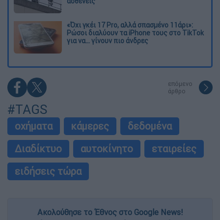
ασθενείς
«Όχι γκέι 17 Pro, αλλά σπασμένο 11άρι»:
Ρώσοι διαλύουν τα iPhone τους στο TikTok
για να... γίνουν πιο άνδρες
επόμενο
άρθρο
#TAGS
οχήματα
κάμερες
δεδομένα
Διαδίκτυο
αυτοκίνητο
εταιρείες
ειδήσεις τώρα
Ακολούθησε το Έθνος στο Google News!