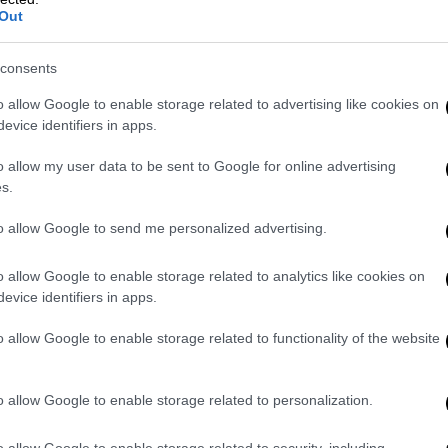
μπουλίνα ούτε Αμαζόνα. Η Μάρω φοβάται,
Out
αυτή για όσα της συνέβησαν. Λέει ότι φταίει
ναι γυναίκα ελαφρών ηθών.
Προσωποποιεί
consents
τόσο πολύ τις ενοχές της που της βγαίνει
οήθεια από ψυχίατρο. Βγαίνει μπροστά με
o allow Google to enable storage related to advertising like cookies on
evice identifiers in apps.
ίμημα. Πολλές φορές το μετανιώνει,
αι στιγμές που αναρωτιέται να πάρει τα
o allow my user data to be sent to Google for online advertising
αι άγια, αλλά ανθρώπινη. Είναι μία γυναίκα
s.
 έναν άντρα που τα φέρνει δύσκολα
to allow Google to send me personalized advertising.
 όλες μας. Απλά η Μάρω βρίσκει το κουράγιο
ερικές από εμάς δεν το καταφέρνουμε
»
o allow Google to enable storage related to analytics like cookies on
evice identifiers in apps.
o allow Google to enable storage related to functionality of the website
ς Ακρίτα
και η ιστορία της Μάρως
ης
Σοφίας Μπεκατώρου
, η οποία τόλμησε,
o allow Google to enable storage related to personalization.
τη σεξουαλική κακοποίηση που έχει υποστεί
o allow Google to enable storage related to security, including