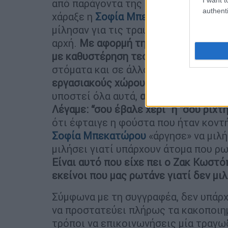
από παράγοντα της ιστιοπλοϊκής ομο
authenti
χάραξε η
Σοφία Μπεκατώρου
ακολούθ
μίλησαν για τις τραυματικές εμπειρί
αρχή.
Με αφορμή τη
Σοφία Μπεκατώ
με καθυστέρηση τεσσάρων με πέντε
στόματα και σε άλλους χώρους.
Γιατ
εργασιακούς χώρους.
Και εμείς στα 
υποστεί όλα αυτά,
απλά εμείς τότε δ
Λέγαμε: “σου έβαλε χέρι” ή “σου ρίχτ
ότι έφταιγε η φούστα που ήταν κοντή»
Σοφία Μπεκατώρου
«άργησε» να μιλή
μιλήσει γιατί υπάρχουν άτομα που ρωτ
Είναι αυτό που είχε πει ο Ζακ Κωστό
εκείνοι που μας ρωτάνε γιατί δεν μι
Σύμφωνα με τη συγγραφέα, δεν υπάρχ
να προστατεύει πλήρως τα κακοποιη
τρόποι να επικοινωνήσεις μία τραγωδ