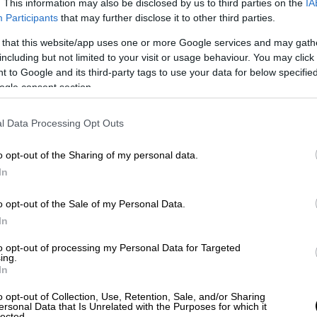
. This information may also be disclosed by us to third parties on the
IA
ά ζουν κάτω από αυτό το λοξό και στραβό
Participants
that may further disclose it to other third parties.
πόν, κοινές θεματικές που έχουν να κάνουν
 that this website/app uses one or more Google services and may gath
γγραφέα
, δηλαδή εμένα στην προκειμένη
including but not limited to your visit or usage behaviour. You may click 
α
στο ethnos.gr.
 to Google and its third-party tags to use your data for below specifi
ogle consent section.
» είναι η Μάρω, μία παντρεμένη γυναίκα, η
ού
και, παρά τις ιατροδικαστικές
l Data Processing Opt Outs
έναν δύσκολο δικαστικό αγώνα για να
ν χρήματα και «άκρες». «Αυτό που έχει
o opt-out of the Sharing of my personal data.
ς είναι το πώς διαχειρίζεται μία
In
ά αυτή την περίοδο που οι καταγγελίες για
o opt-out of the Sale of my Personal Data.
ία μετά την άλλη στο φως.
Η εμπειρία της
In
ρονικό και επίκαιρο μπορεί κανείς να ζήσει
δή η Μάρω είναι η
Μπεκατώρου
. Η Μάρω
to opt-out of processing my Personal Data for Targeted
ing.
ιάνει τα οπίσθια ο μαγαζάτορας. Η Μάρω
In
ωφορείο και της βάζουν χέρι. Όλες αυτές οι
απώ περισσότερο σε αυτό το κορίτσι είναι
o opt-out of Collection, Use, Retention, Sale, and/or Sharing
ersonal Data that Is Unrelated with the Purposes for which it
lected.