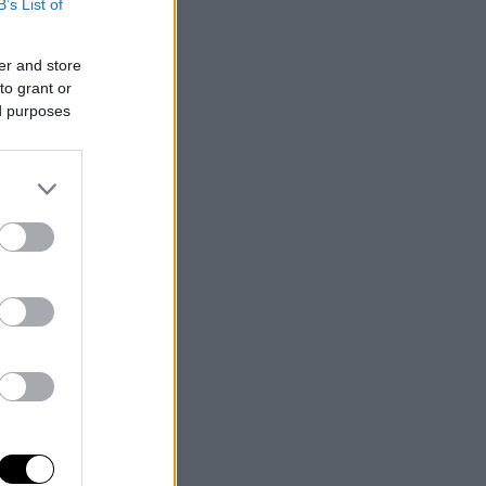
B’s List of
er and store
to grant or
ed purposes