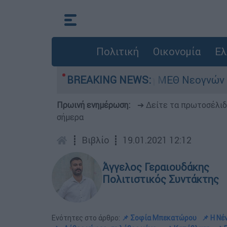
Πολιτική
Οικονομία
Ελ
ν - Νοσηλευόταν στη ΜΕΘ Νεογνών
BREAKING NEWS:
Marfi
Πρωινή ενημέρωση:
➔ Δείτε τα πρωτοσέλι
σήμερα
┋
Βιβλίο
┋
19.01.2021 12:12
Άγγελος Γεραιουδάκης
Πολιτιστικός Συντάκτης
Ενότητες στο άρθρο:
📌 Σοφία Μπεκατώρου
📌 Η Νέ