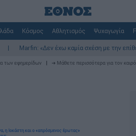
λάδα
Κόσμος
Αθλητισμός
Ψυχαγωγία
F
n: «Δεν έχω καμία σχέση με την επίθεση» λέει η
δα των εφημερίδων
|
➔ Μάθετε περισσότερα για τον καιρό
να, η Ιοκάστη και ο «απρόσμενος έρωτας»