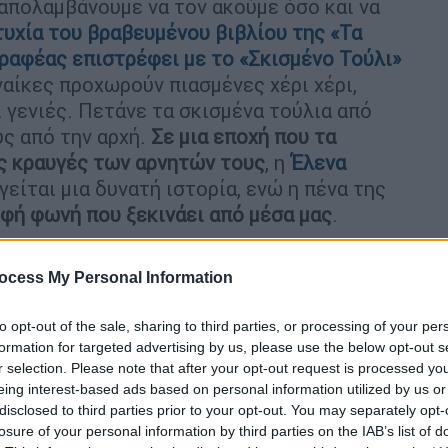
 απολαμβάνουμε να τον ακούμε όσο και να
τυχία του βραβευμένου βιβλίου της «Τα
ραφέας επιστρέφει με το «Σκισμένο Τούλι»
ναίκες προχωρούν πιασμένες χέρι χέρι,
ι γενιές. Πετάνε τα σκισμένα τούλια από
υς από την αρχή.
Σε μια εποχή που τα
ις κραυγές των αρνητών τους
, η
Έλενα
είται μια δυνατή ιστορία, ενώ η πένα της
υφή φωνή που ξεκινάει από μέσα μας
.
 μου μυθιστορήματα
έχει να κάνει με μία πιο
ocess My Personal Information
α πράγματα
, χωρίς όμως οι δύο ιστορίες να
 “Τα Τάπερ της Αλίκης”, που ξεκινάει τη
to opt-out of the sale, sharing to third parties, or processing of your per
Τούλι”, που εκτυλίσσεται στα χρόνια της
formation for targeted advertising by us, please use the below opt-out s
θέματα, όπως είναι
η κακοποίηση, ο βιασμός
r selection. Please note that after your opt-out request is processed y
α δύο βιβλία υπάρχει η καχυποψία που
eing interest-based ads based on personal information utilized by us or
 Στο "Τάπερ της Αλίκης” είναι δύο αγόρια
disclosed to third parties prior to your opt-out. You may separately opt-
losure of your personal information by third parties on the IAB’s list of
ο “Σκισμένο Τούλι” είναι δύο γυναίκες που