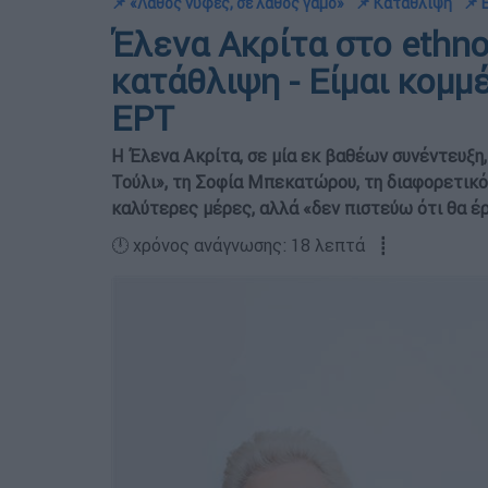
📌 «Λάθος νύφες, σε λάθος γάμο»
📌 Κατάθλιψη
📌 
Έλενα Ακρίτα στο ethno
κατάθλιψη - Είμαι κομμ
ΕΡΤ
Η Έλενα Ακρίτα, σε μία εκ βαθέων συνέντευξη, 
Τούλι», τη Σοφία Μπεκατώρου, τη διαφορετικότ
καλύτερες μέρες, αλλά «δεν πιστεύω ότι θα έ
🕛 χρόνος ανάγνωσης: 18 λεπτά ┋