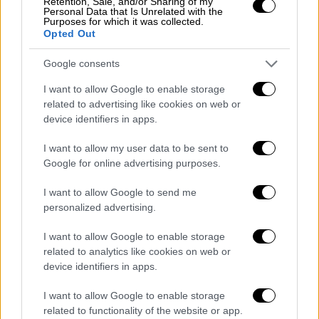
Retention, Sale, and/or Sharing of my
εμπειριών και επινοήσεων, με τις ναυτικές
Personal Data that Is Unrelated with the
Purposes for which it was collected.
ιστορίες που παρατίθενται να αποδίδουν
Opted Out
θαυμαστά τα ανθρώπινα ψυχικά τοπία σε
συνθήκες τυχοδιωκτισμού, μέθης, πορνείας,
Google consents
σύφιλης και θανάτου.
I want to allow Google to enable storage
related to advertising like cookies on web or
Πίσω, ωστόσο, από την επίφαση της
device identifiers in apps.
παρακμής και της φυγής, για τον Καββαδία
υπάρχει ο άνθρωπος, η μεγάλη περιπέτεια
I want to allow my user data to be sent to
Google for online advertising purposes.
της ύπαρξης. Και εδώ, ακριβώς, είναι που
πρωτοτύπησε: Κατάφερε να σκιαγραφήσει
I want to allow Google to send me
-με αδρές γραμμές- μοναχικές ανθρώπινες
personalized advertising.
μορφές σε ακραίες καταστάσεις απελπισίας,
I want to allow Google to enable storage
απομόνωσης, μελαγχολίας, παροξυσμού και
related to analytics like cookies on web or
-εν τέλει- ενός πάθους έξω από τα όρια του
device identifiers in apps.
πολιτισμού, εκεί που κυριαρχούν οι φυσικές
δυνάμεις και τα ένστικτα.
I want to allow Google to enable storage
related to functionality of the website or app.