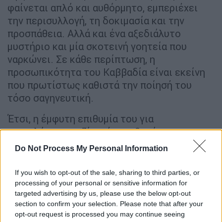
φαίνεται απλό και αυθόρμητο, εμπεριέχει
την περισυλλογή, τη δοκιμασία και την
προσπάθεια. Αλλά και ένα αξεδιάλυτο
μυστήριο και μία σκοτεινή γοητεία που
ναρκώνει. Σε κάθε περίπτωση, η
προσωπικότητα του Καββαδία είναι εκείνη
που πρωτίστως καθιστά την ποίησή του
τόσο σαγηνευτική.
Έτσι, η έμφυτη επιθυμία του για
περιπλάνηση, μαζί με έναν αθεράπευτα
συναισθηματικό ρομαντισμό και μία λεπτή
Do Not Process My Personal Information
διαπεραστική θλίψη, θα αποτυπωθούν -ήδη
από τα πρώτα του ποιήματα- με μια
If you wish to opt-out of the sale, sharing to third parties, or
ασυνήθιστη ωριμότητα. Η προστυχιά των
processing of your personal or sensitive information for
targeted advertising by us, please use the below opt-out
λιμανιών, η ζαλιστική μυρωδιά των
section to confirm your selection. Please note that after your
μπορντέλων, η βασανιστική υγρασία, οι
opt-out request is processed you may continue seeing
σκοτεινές διαδρομές των περιθωριακών και