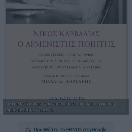
Ο Μιχάλης Γελασάκης μάς παραδίδει μία πολύτιμη έκδοση-
καρπό πολυετούς έρευνας
Προσθέστε το ΕΘΝΟΣ στη Google