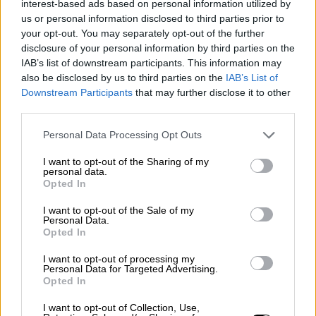
interest-based ads based on personal information utilized by
καταδικασμένων, η ενοχή, η φθορά, η
us or personal information disclosed to third parties prior to
your opt-out. You may separately opt-out of the further
περιπλάνηση: Όλα αυτά θα αποτελούσαν για
disclosure of your personal information by third parties on the
τον ονειροπόλο ασυρματιστή των καραβιών,
IAB’s list of downstream participants. This information may
τις βιωματικές και -κατ’ επέκτασιν-
also be disclosed by us to third parties on the
IAB’s List of
ποιητικές του πρώτες ύλες. Μόλις στα 23
Downstream Participants
that may further disclose it to other
του χρόνια, ο Καββαδίας θα εκδώσει την
third parties.
πρώτη ποιητική συλλογή του, «Μαραμπού»: η
Please note that this website/app uses one or more Google
Personal Data Processing Opt Outs
επιτυχία ήρθε χωρίς καθυστέρηση. Θα
services and may gather and store information including but
not limited to your visit or usage behaviour. You may click to
I want to opt-out of the Sharing of my
ακολουθήσει το «Πούσι» (1947), το
personal data.
grant or deny consent to Google and its third-party tags to
μυθιστόρημά του «Βάρδια» (1954) και το
Opted In
use your data for below specified purposes in below Google
τελευταίο βιβλίο με ποιήματά του, το
consent section.
I want to opt-out of the Sale of my
«Τραβέρσο», που θα κυκλοφορήσει δύο μήνες
Personal Data.
Opted In
μετά το θάνατό του.
I want to opt-out of processing my
Η περίπτωση Καββαδία παρουσιάζει
Personal Data for Targeted Advertising.
Opted In
ξεχωριστό ενδιαφέρον, αφού η ζωή και το
έργο του αποτελούν ένα αξεδιάλυτο μείγμα
I want to opt-out of Collection, Use,