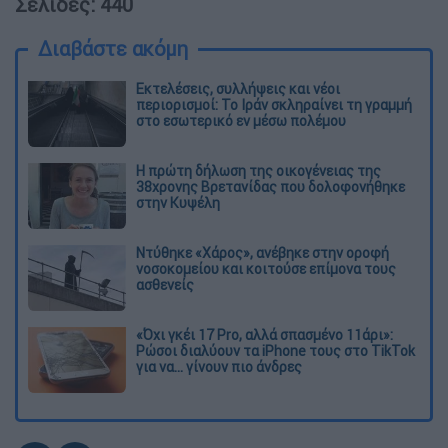
Σελίδες: 440
Διαβάστε ακόμη
Εκτελέσεις, συλλήψεις και νέοι
περιορισμοί: Το Ιράν σκληραίνει τη γραμμή
στο εσωτερικό εν μέσω πολέμου
Η πρώτη δήλωση της οικογένειας της
38χρονης Βρετανίδας που δολοφονήθηκε
στην Κυψέλη
Ντύθηκε «Χάρος», ανέβηκε στην οροφή
νοσοκομείου και κοιτούσε επίμονα τους
ασθενείς
«Όχι γκέι 17 Pro, αλλά σπασμένο 11άρι»:
Ρώσοι διαλύουν τα iPhone τους στο TikTok
για να... γίνουν πιο άνδρες