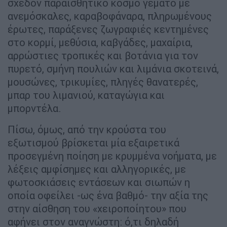
σχεδόν παραισθητικό κόσμο γεμάτο με
ανεμόσκαλες, καραβοφάναρα, πληρωμένους
έρωτες, παράξενες ζωγραφιές κεντημένες
στο κορμί, μεθύσια, καβγάδες, μαχαίρια,
αρρώστιες τροπικές και βοτάνια για τον
πυρετό, σμήνη πουλιών και λιμάνια σκοτεινά,
μουσώνες, τρικυμίες, πληγές θανατερές,
μπαρ του λιμανιού, καταγώγια και
μπορντέλα.
Πίσω, όμως, από την κρούστα του
εξωτισμού βρίσκεται μία εξαιρετικά
προσεγμένη ποίηση με κρυμμένα νοήματα, με
λέξεις αμφίσημες και αλληγορικές, με
φωτοσκιάσεις εντάσεων και σιωπών η
οποία οφείλει -ως ένα βαθμό- την αξία της
στην αίσθηση του «χειροποίητου» που
αφήνει στον αναγνώστη: ό,τι δηλαδή