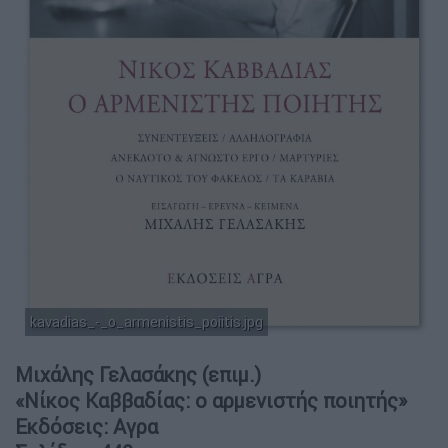
kavadias_-_o_armenistis_poiitis.jpg
Μιχάλης Γελασάκης (επιμ.)
«Νίκος Καββαδίας: ο αρμενιστής ποιητής»
Εκδόσεις: Αγρα