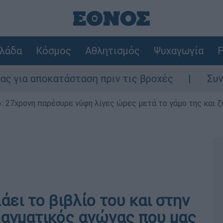
λάδα
Κόσμος
Αθλητισμός
Ψυχαγωγία
F
ταση πριν τις βροχές
Συναγερμός στον Λ
 27χρονη παρέσυρε νύφη λίγες ώρες μετά το γάμο της και ζη
άει το βιβλίο του και στην
ραγματικός αγώνας που μας