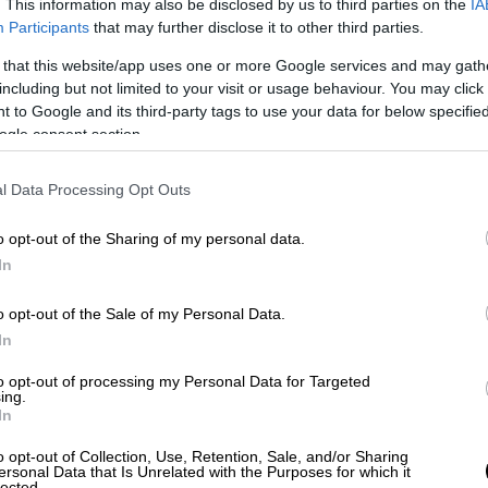
. This information may also be disclosed by us to third parties on the
IA
Participants
that may further disclose it to other third parties.
ηγείται τη δική του ιστορία
, τη δική του
αι για το πώς είναι να ζεις μία ζωή ως
 that this website/app uses one or more Google services and may gath
υ, ως «Ρεζέρβα». Πριν από τον θάνατο
including but not limited to your visit or usage behaviour. You may click 
 to Google and its third-party tags to use your data for below specifi
 πρίγκιπας Χάρι ήταν γνωστός ως ο
ogle consent section.
αριτωμένα ζωηρός μικρός αδελφός. Η θλίψη
άρι δυσκολεύτηκε στο σχολείο,
l Data Processing Opt Outs
μοναξιά
και ενώ δεν σταμάτησε να
μό επίσης μητέρας του, παράλληλα, πάλεψε
o opt-out of the Sharing of my personal data.
τω από τα φώτα επίσης δημοσιότητας.
In
o opt-out of the Sale of my Personal Data.
In
to opt-out of processing my Personal Data for Targeted
ing.
πό τον πρίγκιπα Χάρι στην Πάμελα
In
αυτοβιογραφίες
o opt-out of Collection, Use, Retention, Sale, and/or Sharing
ersonal Data that Is Unrelated with the Purposes for which it
lected.