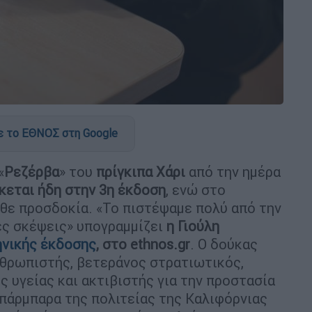
 το ΕΘΝΟΣ στη Google
«
Ρεζέρβα
» του
πρίγκιπα Χάρι
από την ημέρα
κεται ήδη στην 3η έκδοση
, ενώ στο
θε προσδοκία. «Το πιστέψαμε πολύ από την
ες σκέψεις» υπογραμμίζει
η Γιούλη
ηνικής έκδοσης
, στο ethnos.gr
. Ο δούκας
ανθρωπιστής, βετεράνος στρατιωτικός,
 υγείας και ακτιβιστής για την προστασία
πάρμπαρα της πολιτείας της Καλιφόρνιας