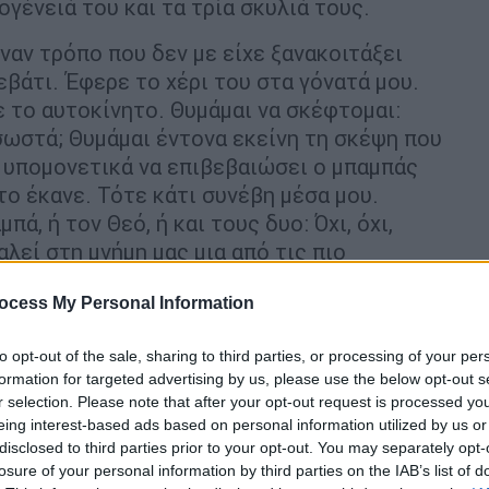
ογένειά του και τα τρία σκυλιά τους.
ναν τρόπο που δεν με είχε ξανακοιτάξει
εβάτι. Έφερε το χέρι του στα γόνατά μου.
ε το αυτοκίνητο. Θυμάμαι να σκέφτομαι:
, σωστά; Θυμάμαι έντονα εκείνη τη σκέψη που
α υπομονετικά να επιβεβαιώσει ο μπαμπάς
 το έκανε. Τότε κάτι συνέβη μέσα μου.
ά, ή τον Θεό, ή και τους δυο: Όχι, όχι,
λεί στη μνήμη μας μια από τις πιο
ιώνα: δύο αγόρια, δύο νεαροί πρίγκιπες, να
ocess My Personal Information
 μητέρας τους, καθώς ολόκληρος ο
μένος, βυθισμένος στην απόλυτη θλίψη –
to opt-out of the sale, sharing to third parties, or processing of your per
, Πριγκίπισσα επίσης Ουαλίας, οδηγούνταν
formation for targeted advertising by us, please use the below opt-out s
σεκατομμύρια άνθρωποι σε όλο τον κόσμο
r selection. Please note that after your opt-out request is processed y
κέφτονταν αυτά τα δύο παιδιά. Επίσης,
eing interest-based ads based on personal information utilized by us or
 ζωές επίσης από εκείνη την ημέρα και
disclosed to third parties prior to your opt-out. You may separately opt-
losure of your personal information by third parties on the IAB’s list of