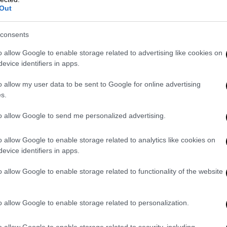
Out
πό τις αποκαλύψεις του πρίγκιπα
αμίλα
consents
o allow Google to enable storage related to advertising like cookies on
evice identifiers in apps.
Η Μέγκαν φταίει, ο Χάρι απλά
o allow my user data to be sent to Google for online advertising
s.
to allow Google to send me personalized advertising.
 βρετανικό στρατό.
Η πειθαρχία τού έδωσε
o allow Google to enable storage related to analytics like cookies on
ώ δύο πολεμικές αποστολές τον έκαναν ήρωα
evice identifiers in apps.
ε να νιώθει πιο χαμένος από ποτέ,
o allow Google to enable storage related to functionality of the website
ς και κρίσεις πανικού. Και, πάνω απ’ όλα,
άπη.
o allow Google to enable storage related to personalization.
γχος μου γινόταν εντονότερο, νομίζω από
ταία πριν από τα τριάντα. Απομεινάρια της
o allow Google to enable storage related to security, including