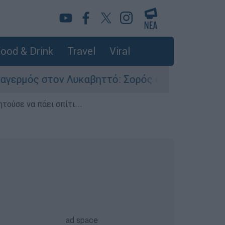
ood & Drink
Travel
Viral
υκαβηττό: Σορός σε προχωρημένη σήψη εντοπίσ
τούσε να πάει σπίτι...