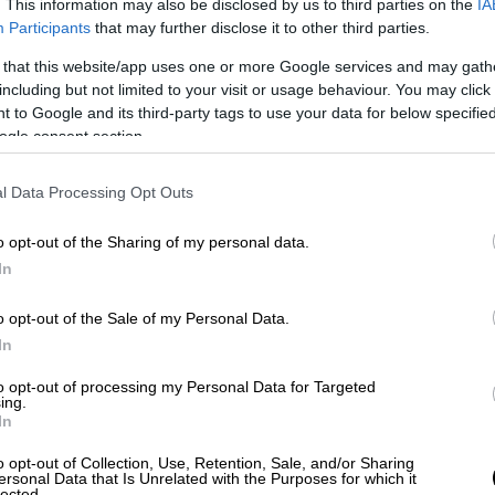
. This information may also be disclosed by us to third parties on the
IA
ινό χώρο, όπου η λογοτεχνία συνδέθηκε με
Participants
that may further disclose it to other third parties.
ς την
τεχνητή νοημοσύνη
, την ελευθερία
 that this website/app uses one or more Google services and may gath
στικές συνήθειες, την επιρροή των
social
including but not limited to your visit or usage behaviour. You may click 
ε μια ψηφιακή πραγματικότητα που
 to Google and its third-party tags to use your data for below specifi
ogle consent section.
επίκεντρο των συζητήσεων
l Data Processing Opt Outs
ς που αφορούσαν την τεχνητή νοημοσύνη και
o opt-out of the Sharing of my personal data.
ου βιβλίου και της δημιουργίας. Η
Senja
In
ntelligence and Sustainable Development,
ενδιαφέρον γύρω από τη σύνδεση της
o opt-out of the Sale of my Personal Data.
ό, τα μέσα ενημέρωσης και το βιβλίο,
In
τερες έρευνες επικεντρώνονται πλέον στον
to opt-out of processing my Personal Data for Targeted
 νέες τεχνολογίες. Όπως τονίστηκε, το
ing.
In
ς μαθητές, που ήδη ζουν μέσα στην
υς ίδιους τους εκπαιδευτικούς, οι οποίοι
o opt-out of Collection, Use, Retention, Sale, and/or Sharing
ersonal Data that Is Unrelated with the Purposes for which it
οποιήσουν δημιουργικά τα εργαλεία της ΤΝ.
lected.