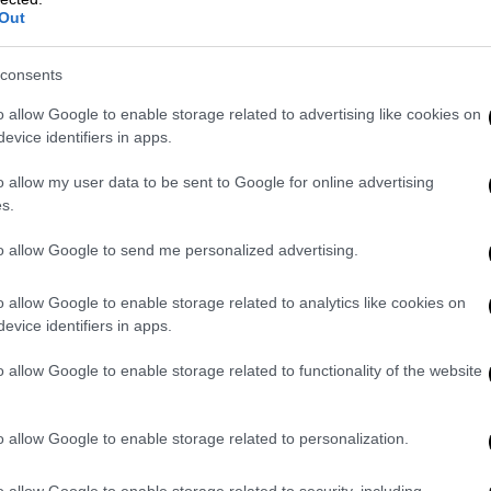
Out
τηκε έντονος προβληματισμός για τη
ας του ψηφιακού περιεχομένου, αλλά και για
consents
οφόρηση στη νέα γενιά
. Ιδιαίτερη αναφορά
o allow Google to enable storage related to advertising like cookies on
μός μαθητών δυσκολεύεται πλέον να
evice identifiers in apps.
οφοριών που καταναλώνει καθημερινά στο
μη περισσότερο την ανάγκη για ψηφιακή
o allow my user data to be sent to Google for online advertising
s.
to allow Google to send me personalized advertising.
ς πρωτοβουλίες, όπως η
Διεθνής Ολυμπιάδα
ά εκπαιδευτικά εργαλεία που αναπτύσσονται
o allow Google to enable storage related to analytics like cookies on
ESCO
, με βασικό στόχο τη δημιουργία ενός
evice identifiers in apps.
λαισίου εκπαίδευσης γύρω από την ΤΝ.
o allow Google to enable storage related to functionality of the website
 η «phygital» εποχή
ία για τη σταδιακή απομάκρυνση των νέων
o allow Google to enable storage related to personalization.
ου ΕΛΙΒΙΠ,
Παναγιώτης Κάπος
, υπογράμμισε
o allow Google to enable storage related to security, including