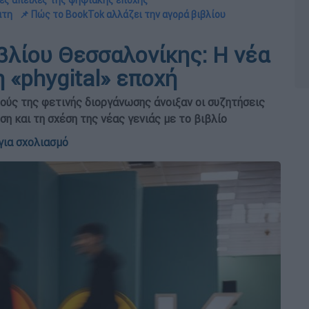
νέες απειλές της ψηφιακής εποχής
ατη
📌 Πώς το BookTok αλλάζει την αγορά βιβλίου
βλίου Θεσσαλονίκης: Η νέα
 «phygital» εποχή
ούς της φετινής διοργάνωσης άνοιξαν οι συζητήσεις
η και τη σχέση της νέας γενιάς με το βιβλίο
για σχολιασμό