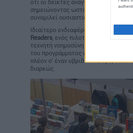
ότι οι δείκτες αναγνωσιμότητας στι
authenti
σημειώνοντας ωστόσο ότι οι νέοι εξ
συνομιλεί ουσιαστικά με τα ενδιαφέρ
Ιδιαίτερο ενδιαφέρον συγκέντρωσε 
Readers
, ενός πιλοτικού εγχειρήματο
τεχνητή νοημοσύνη ως εργαλείο ενίσ
του προγράμματος στηρίζεται στην π
πλέον σ' έναν υβριδικό κόσμο, όπου
διαρκώς.