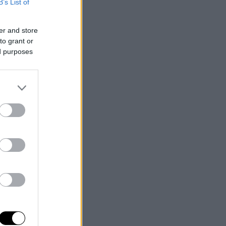
B’s List of
er and store
to grant or
ed purposes