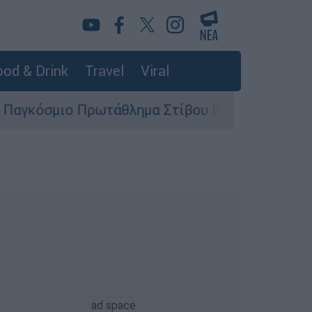
od & Drink
Travel
Viral
ρωτάθλημα Στίβου Κ20
Στον εισαγγελέα ο