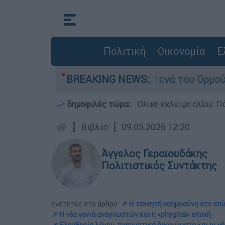
Πολιτική
Οικονομία
Ε
 Τεχεράνης για τα Στενά του Ορμούζ
BREAKING NEWS:
Ασημέ
δημοφιλές τώρα:
Ολική έκλειψη ηλίου: Πό
┋
Βιβλίο
┋
09.05.2026 12:20
Άγγελος Γεραιουδάκης
Πολιτιστικός Συντάκτης
Ενότητες στο άρθρο:
📌 Η τεχνητή νοημοσύνη στο επ
📌 Η νέα γενιά αναγνωστών και η «phygital» εποχή