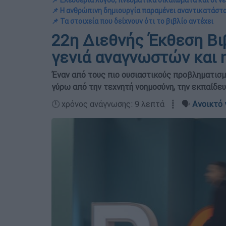
📌 Ελευθερία λόγου, πνευματικά δικαιώματα και οι 
📌 Η ανθρώπινη δημιουργία παραμένει αναντικατάστ
📌 Τα στοιχεία που δείχνουν ότι το βιβλίο αντέχει
22η Διεθνής Έκθεση Βι
γενιά αναγνωστών και η
Έναν από τους πιο ουσιαστικούς προβληματισμ
γύρω από την τεχνητή νοημοσύνη, την εκπαίδευσ
🕛 χρόνος ανάγνωσης: 9 λεπτά ┋ 🗣️
Ανοικτό 