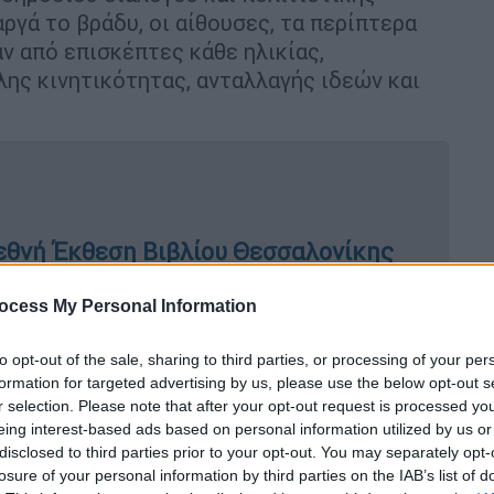
ργά το βράδυ, οι αίθουσες, τα περίπτερα
ν από επισκέπτες κάθε ηλικίας,
ης κινητικότητας, ανταλλαγής ιδεών και
ιεθνή Έκθεση Βιβλίου Θεσσαλονίκης
ocess My Personal Information
μπελίστας Ορχάν Παμούκ θα βρεθεί
to opt-out of the sale, sharing to third parties, or processing of your per
formation for targeted advertising by us, please use the below opt-out s
r selection. Please note that after your opt-out request is processed y
eing interest-based ads based on personal information utilized by us or
disclosed to third parties prior to your opt-out. You may separately opt-
losure of your personal information by third parties on the IAB’s list of
ανεπιστημιακοί, εκπαιδευτικοί και