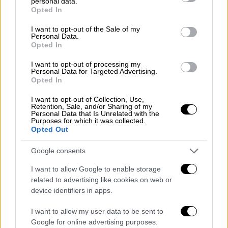
personal data.
grant or deny consent to Google and its third-party tags to
στον μακάβριο εφιάλτη με την Τζέιμι Λι
Opted In
use your data for below specified purposes in below Google
Κέρτις να επιστρέφει για τελευταία φορά
consent section.
I want to opt-out of the Sale of my
στον ρόλο που απογείωσε την καριέρα της.
Personal Data.
Opted In
Όταν οι ταινίες Halloween αναβίωσαν το
I want to opt-out of processing my
2018, κατέρριψαν τα ρεκόρ εισπράξεων,
Personal Data for Targeted Advertising.
Opted In
καθώς η «Νύχτα Με Τις Μάσκες» έγινε το
πιο κερδοφόρο κεφάλαιο της σειράς και
I want to opt-out of Collection, Use,
Retention, Sale, and/or Sharing of my
σημείωσε ρεκόρ για το μεγαλύτερο άνοιγμα
Personal Data that Is Unrelated with the
Purposes for which it was collected.
ταινίας τρόμου με γυναίκα πρωταγωνίστρια.
Opted Out
Οι συντελεστές
Google consents
«Αυτή η ιστορία ξεκινάει με έναν μπέιμπι
I want to allow Google to enable storage
related to advertising like cookies on web or
σίτερ και με μια νύχτα του Halloween που
device identifiers in apps.
όλα πάνε στραβά» λέει ο Κέρτις. Η
εναρκτήρια σεκάνς είναι μια πονηρή
I want to allow my user data to be sent to
αντιστροφή της υπόθεσης της ταινίας του
Google for online advertising purposes.