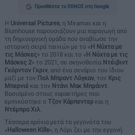
Προσθέστε το ΕΘΝΟΣ στη Google
Η
Universal Pictures
, η Miramax και η
Blumhouse παρουσιάζουν μια παραγωγή από
τη δημιουργική ομάδα που αναβίωσε την
ιστορική σειρά ταινιών με το «
Η Νύχτα με
τις Μάσκες
» το 2018 και το «
Η Νύχτα με τις
Μάσκες 2
» το 2021, σε σκηνοθεσία
Ντέιβιντ
Γκόρντον Γκριν
, από ένα σενάριο του ίδιου
μαζί με τον
Πολ Μπραντ Λόγκαν
, τον
Κρις
Μπερνιέ
και τον
Ντάνι Μακ Μπράιντ
.
Βασισμένο στους χαρακτήρες που
εμπνεύστηκε ο
Τζον Κάρπεντερ
και η
Ντέμπρα Χιλ
.
Τέσσερα χρόνια μετά τα γεγονότα του
«
Halloween Kills
», η Λόρι ζει με την εγγονή