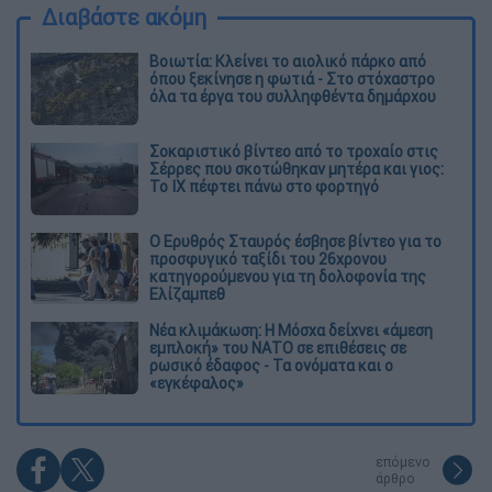
Διαβάστε ακόμη
Βοιωτία: Κλείνει το αιολικό πάρκο από
όπου ξεκίνησε η φωτιά - Στο στόχαστρο
όλα τα έργα του συλληφθέντα δημάρχου
Σοκαριστικό βίντεο από το τροχαίο στις
Σέρρες που σκοτώθηκαν μητέρα και γιος:
Το ΙΧ πέφτει πάνω στο φορτηγό
Ο Ερυθρός Σταυρός έσβησε βίντεο για το
προσφυγικό ταξίδι του 26χρονου
κατηγορούμενου για τη δολοφονία της
Ελίζαμπεθ
Νέα κλιμάκωση: Η Μόσχα δείχνει «άμεση
εμπλοκή» του ΝΑΤΟ σε επιθέσεις σε
ρωσικό έδαφος - Τα ονόματα και ο
«εγκέφαλος»
επόμενο
άρθρο