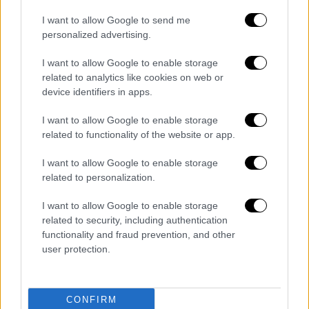
1978, όπου ένα κορίτσι μπέιμπι σίτερ γίνεται
I want to allow Google to send me
ο στόχος ενός δολοφόνου. «Αυτή η σκηνή
personalized advertising.
είναι τόσο έντονη και όμορφα γυρισμένη
που, από μόνη της, νομίζω ότι θα μπορούσε
I want to allow Google to enable storage
related to analytics like cookies on web or
να είναι υποψήφια για Όσκαρ μικρού μήκους
device identifiers in apps.
ταινίας» προσθέτει η Τζέιμι Λι Κέρτις.
I want to allow Google to enable storage
Ο σκηνοθέτης Ντέιβιντ Γκόρντον Γκριν
related to functionality of the website or app.
στράφηκε στα θεμελιώδη έργα του Τζον
Κάρπεντερ για την ανάπτυξη των
I want to allow Google to enable storage
related to personalization.
χαρακτήρων. «Υπάρχουν πολλές άλλες
ταινίες του Κάρπεντερ στις οποίες κάνω
I want to allow Google to enable storage
αναφορές» αναφέρει ο Γκριν. «Για
related to security, including authentication
παράδειγμα, υπάρχει η έμπνευση της
functionality and fraud prevention, and other
user protection.
"Κριστίν" και της "Ομίχλης"».
CONFIRM