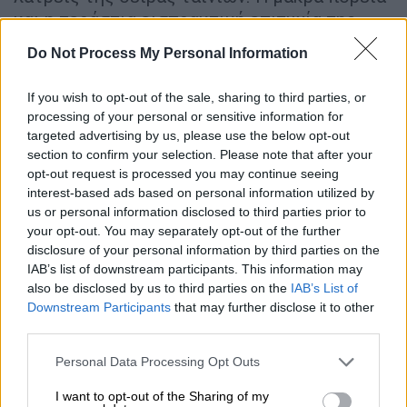
και η τεράστια εισπρακτική επιτυχία της
εμβληματικής ιστορίας, ολοκληρώνεται
Do Not Process My Personal Information
θριαμβευτικά φέτος, καλύπτοντας την
ανάγκη του κοινού για επιστροφή σε
If you wish to opt-out of the sale, sharing to third parties, or
διαχρονικά πρότυπα τρόμου.
processing of your personal or sensitive information for
targeted advertising by us, please use the below opt-out
Χάρη στην πρώτη ταινία Halloween, οι
section to confirm your selection. Please note that after your
κινηματογραφικές αίθουσες θα γέμιζαν με
opt-out request is processed you may continue seeing
interest-based ads based on personal information utilized by
αμέτρητα slasher movies στις επόμενες
us or personal information disclosed to third parties prior to
δεκαετίες, και η αλληγορική διάστασή τους
your opt-out. You may separately opt-out of the further
σε σχέση με τον «αναίτιο κακό», θα γεννούσε
disclosure of your personal information by third parties on the
μια ολόκληρη μυθολογία τρόμου.
IAB’s list of downstream participants. This information may
also be disclosed by us to third parties on the
IAB’s List of
Φέτος, ο σκηνοθέτης Ντέιβιντ Γκόρντον
Downstream Participants
that may further disclose it to other
third parties.
Γκριν, θα ολοκληρώσει την τριλογία
αναβίωσης του μύθου, ύστερα από τα
Please note that this website/app uses one or more Google
Personal Data Processing Opt Outs
εξαιρετικά πετυχημένα Halloween (2018) και
services and may gather and store information including but
not limited to your visit or usage behaviour. You may click to
I want to opt-out of the Sharing of my
Halloween Kills (2021) και θα δώσει συνέχεια