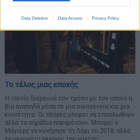
Data Deletion
Data Access
Privacy Policy
Το τέλος μιας εποχής
Η ταινία διερευνά τον τρόπο με τον οποίο η
βία αναπηδά μέσα σε μια οικογένεια και μια
κοινότητα. Οι πληγές μπορεί να επουλωθούν
αλλά τα σημάδια παραμένουν. Μπορεί ο
Μάγιερς να κυνήγησε τη Λόρι το 2018, αλλά
τα γεγονότα εκείνης της νύχτας