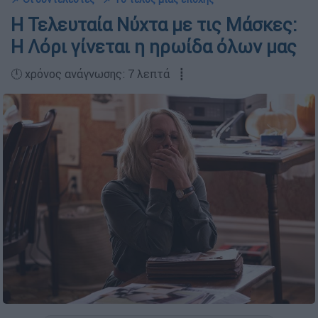
Η Τελευταία Νύχτα με τις Μάσκες:
Η Λόρι γίνεται η ηρωίδα όλων μας
🕛 χρόνος ανάγνωσης: 7 λεπτά ┋