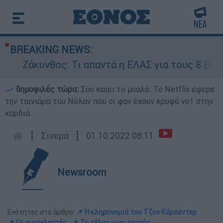
BREAKING NEWS:
κυνθος: Τι απαντά η ΕΛΑΣ για τους 8 βιασμούς τ
δημοφιλές τώρα:
Σου καίει το μυαλό: Το Netflix έφερε
την ταινιάρα του Νόλαν που οι φαν έχουν κρυφό νο1 στην
καρδιά...
┋
Σινεμά
┋
01.10.2022 08:11
Newsroom
Ενότητες στο άρθρο:
📌 Η κληρονομιά του Τζον Κάρπεντερ
📌 Οι συντελεστές
📌 Το τέλος μιας εποχής