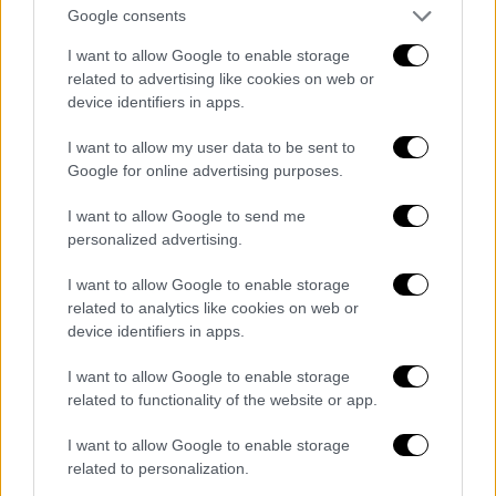
Μαλένα για παράδειγμα, υποδύομαι μια
Google consents
γυναίκα στα 27 της, ενώ εκείνη την εποχή
I want to allow Google to enable storage
ήμουν δέκα χρόνια μεγαλύτερη, σε τελική
related to advertising like cookies on web or
ανάλυση όμως αυτή είναι και η ομορφιά του
device identifiers in apps.
σινεμά. Σε εκείνη την ηλικία, ήξερα πώς να
I want to allow my user data to be sent to
προστατεύσω τον εαυτό μου, το ίδιο νιώθω
Google for online advertising purposes.
πως ισχύει και για την κόρη μου, η οποία
επίσης εργάζεται τόσο ως ηθοποιός όσο και
I want to allow Google to send me
ως μοντέλο» είπε.
personalized advertising.
«Δεν με απασχολεί η ηλικία μου»
I want to allow Google to enable storage
related to analytics like cookies on web or
device identifiers in apps.
Αμέσως μετά, απαντώντας σε ερώτηση για
το αν της προκαλεί ανησυχία ο άγραφος
I want to allow Google to enable storage
νόμος της βιομηχανίας του κινηματογράφου
related to functionality of the website or app.
που θέλει τους ηθοποιούς σε μεγαλύτερη
I want to allow Google to enable storage
ηλικία να δυσκολεύονται να βρουν
related to personalization.
ενδιαφέροντες ρόλους, δήλωσε πως είναι