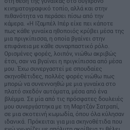
στη θέση της γυναίκας στο σύγχρονο
κινηματογραφικό τοπίο, αλλά και στην
πιθανότητα να περάσει πίσω από την
κάμερα. «Η Ιζαμπέλ Ιπέρ είχε πει κάποτε
πως κάθε γυναίκα ηθοποιός κρύβει μέσα της
μια πριγκίπισσα, η οποία βγαίνει στην
επιφάνεια με κάθε συναρπαστικό ρόλο.
Ορισμένες φορές, λοιπόν, νιώθω ακριβώς
έτσι, σαν να βγαίνει η πριγκίπισσα από μέσα
μου. Έχω συνεργαστεί με σπουδαίες
σκηνοθέτιδες, πολλές φορές νιώθω πως
μπορώ να συνεννοηθώ με μια γυναίκα στο
πλατό σχεδόν αυτόματα, μέσα από ένα
βλέμμα. Σε μία από τις πρόσφατες δουλειές
μου συνεργάστηκα με τη Μαρτζάν Σατραπί,
σε μια σκοτεινή κωμωδία, όπου όλα κύλησαν
ιδανικά. Πρόκειται για μια σκηνοθέτιδα που
ενώ γνωρίζει με απόλυτη ακρίβεια τι θέλει