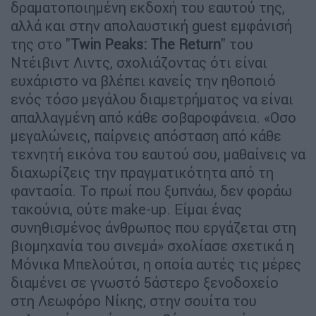
δραματοποιημένη εκδοχή του εαυτού της,
αλλά και στην απολαυστική guest εμφάνισή
της στο "
Twin Peaks: The Return
" του
Ντέιβιντ Λιντς, σχολιάζοντας ότι είναι
ευχάριστο να βλέπει κανείς την ηθοποιό
ενός τόσο μεγάλου διαμετρήματος να είναι
απαλλαγμένη από κάθε σοβαροφάνεια. «Οσο
μεγαλώνεις, παίρνεις απόσταση από κάθε
τεχνητή εικόνα του εαυτού σου, μαθαίνεις να
διαχωρίζεις την πραγματικότητα από τη
φαντασία. Το πρωί που ξυπνάω, δεν φοράω
τακούνια, ούτε make-up. Είμαι ένας
συνηθισμένος άνθρωπος που εργάζεται στη
βιομηχανία του σινεμά» σχολίασε σχετικά η
Μόνικα Μπελούτσι, η οποία αυτές τις μέρες
διαμένει σε γνωστό 5άστερο ξενοδοχείο
στη Λεωφόρο Νίκης, στην σουίτα του