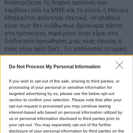
διαχειρίζεται τη διαρκή προσοχή που
λαμβάνει από τα ΜΜΕ και το κοινό, η Μόνικα
Μπελούτσι απάντησε σχετικά: «Η αλήθεια
είναι πως δεν νιώθω πως βρίσκομαι πάντα
στο προσκήνιο, παρά μόνο όταν είμαι στη
διαδικασία προώθησης μιας νέας ταινίας ή
ενός νέου πρότζεκτ. Τις υπόλοιπες στιγμές,
για να είμαι ειλικρινής, προτιμώ να μένω
στις σκιές. Στον συγκεκριμένο τομέα,
Do Not Process My Personal Information
διδάχτηκα πολλά από την Κάλλας, η οποία
δεν ήταν απλώς μια θρυλική σοπράνο, αλλά
If you wish to opt-out of the sale, sharing to third parties, or
μια θαρραλέα γυναίκα που βρήκε το θάρρος
processing of your personal or sensitive information for
targeted advertising by us, please use the below opt-out
να ζήσει τη ζωή της σύμφωνα με τις
section to confirm your selection. Please note that after your
επιθυμίες της, βρίσκοντας το κουράγιο να
opt-out request is processed you may continue seeing
πάρει διαζύγιο σε μια εποχή που μια τέτοια
interest-based ads based on personal information utilized by
κίνηση ήταν με κάθε τρόπο απαγορευμένη
us or personal information disclosed to third parties prior to
στην Ιταλία
. Η Κάλλας ακολούθησε την
your opt-out. You may separately opt-out of the further
disclosure of your personal information by third parties on the