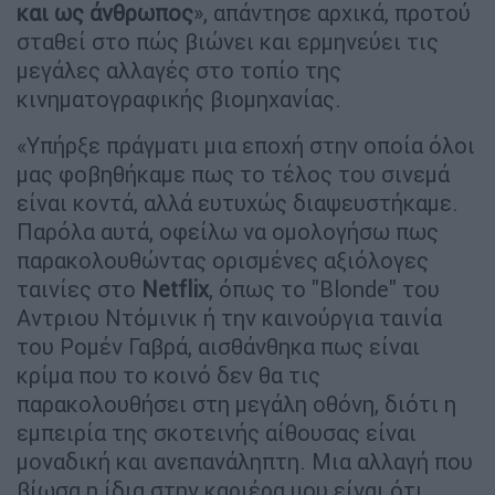
και ως άνθρωπος
», απάντησε αρχικά, προτού
σταθεί στο πώς βιώνει και ερμηνεύει τις
μεγάλες αλλαγές στο τοπίο της
κινηματογραφικής βιομηχανίας.
«Υπήρξε πράγματι μια εποχή στην οποία όλοι
μας φοβηθήκαμε πως το τέλος του σινεμά
είναι κοντά, αλλά ευτυχώς διαψευστήκαμε.
Παρόλα αυτά, οφείλω να ομολογήσω πως
παρακολουθώντας ορισμένες αξιόλογες
ταινίες στο
Netflix
, όπως το "Blonde" του
Αντριου Ντόμινικ ή την καινούργια ταινία
του Ρομέν Γαβρά, αισθάνθηκα πως είναι
κρίμα που το κοινό δεν θα τις
παρακολουθήσει στη μεγάλη οθόνη, διότι η
εμπειρία της σκοτεινής αίθουσας είναι
μοναδική και ανεπανάληπτη. Μια αλλαγή που
βίωσα η ίδια στην καριέρα μου είναι ότι