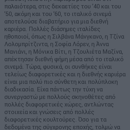
παλαιότερα, στις δεκαετίες του ’40 και του
’50, ακόμη και του ’60, το ιταλικό σινεμά
αποτελούσε διαβατήριο για μια διεθνή
καριέρα. Πολλές διάσημες ιταλίδες
ηθοποιοί, όπως η Σιλβάνα Μάνγκανο, η Τζίνα
Λολομπρίτζιντα, η Σοφία Λόρεν, η Άννα
Μανιάνι, η Μόνικα Βίτι, η Τζουλιέτα Μαζίνα,
απέκτησαν διεθνή φήμη μέσα από το ιταλικό
σινεμά. Τώρα, φυσικά, οι συνθήκες είναι
τελείως διαφορετικές και η διεθνής καριέρα
είναι μια πολύ πιο σύνθετη και πολύπλοκη
διαδικασία. Είχα πάντως την τύχη να
συνεργαστώ με πολλούς σκηνοθέτες από
πολλές διαφορετικές χώρες, αντλώντας
στοιχεία και γνώσεις από πολλές
διαφορετικές κουλτούρες. Όσο για τα
δεδομένα της σύγχρονης εποχής, τολμώ να