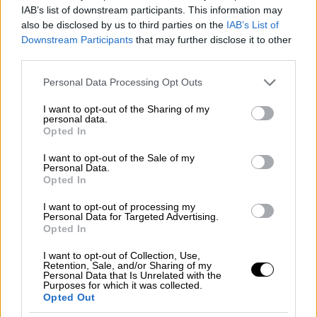
καρδιά της έχοντας αρχικά θυσιάσει τα νιάτα
IAB’s list of downstream participants. This information may
της στον βωμό της τέχνης και του ταλέντου
also be disclosed by us to third parties on the
IAB’s List of
της. Σε μεγαλύτερη ηλικία, όταν γνώρισε τον
Downstream Participants
that may further disclose it to other
Ωνάση, ανακάλυψε εκ νέου τη θηλυκότητά
third parties.
της, την οποία θέλησε να ζήσει στο έπακρο»,
Please note that this website/app uses one or more Google
Personal Data Processing Opt Outs
ανέφερε χαρακτηριστικά, προτού κάνει μνεία
services and may gather and store information including but
στις ομοιότητες που συνδέουν τη Μαρία
not limited to your visit or usage behaviour. You may click to
I want to opt-out of the Sharing of my
personal data.
grant or deny consent to Google and its third-party tags to
Κάλλας και την ηρωίδα που υποδύεται στη
Opted In
use your data for below specified purposes in below Google
Μαλένα.
consent section.
I want to opt-out of the Sale of my
Personal Data.
«Το κοινό νήμα που ενώνει αυτές τις δύο
Opted In
ταινίες, παρόλο που απέχουν μεταξύ τους
I want to opt-out of processing my
περίπου είκοσι χρόνια, είναι ότι έχουν στο
Personal Data for Targeted Advertising.
Opted In
επίκεντρό τους δύο γυναίκες που έρχονται
αντιμέτωπες με έναν ανδροκρατούμενο
I want to opt-out of Collection, Use,
Retention, Sale, and/or Sharing of my
κόσμο. Σε γενικές γραμμές, νιώθω τυχερή
Personal Data that Is Unrelated with the
Purposes for which it was collected.
που ξεκίνησα την καριέρα μου στο σινεμά σε
Opted Out
ηλικία 25 ετών και όχι νωρίτερα. Στη