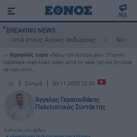
BREAKING NEWS:
 Αγίους Ισιδώρους
Νέα ένταση στα Στεν
δημοφιλές τώρα:
«Θέλω τον πατέρα μου»: 27χρονη
παρέσυρε νύφη λίγες ώρες μετά το γάμο της και ζητούσε
να πάει σπίτι...
┋
Σινεμά
┋
09.11.2023 23:20
Άγγελος Γεραιουδάκης
Πολιτιστικός Συντάκτης
Ενότητες στο άρθρο:
📌 «Ανακάλυψα τη διττή φύση της Κάλλας»