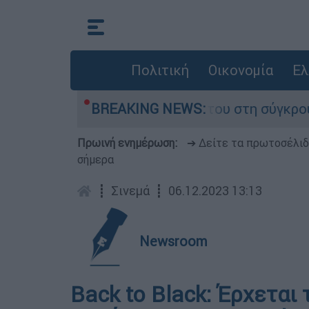
Πολιτική
Οικονομία
Ελ
 Δαμίγο που έχασε τη ζωή του στη σύγκρουση ε
BREAKING NEWS:
Πρωινή ενημέρωση:
➔ Δείτε τα πρωτοσέλι
σήμερα
┋
Σινεμά
┋
06.12.2023 13:13
Newsroom
Back to Black: Έρχεται