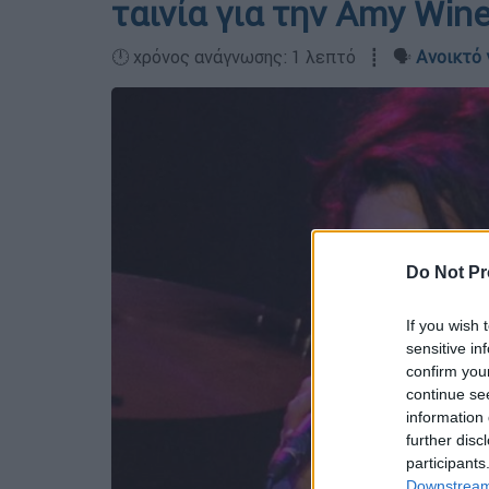
ταινία για την Amy Win
🕛 χρόνος ανάγνωσης: 1 λεπτό ┋ 🗣️
Ανοικτό 
Do Not Pr
If you wish 
sensitive in
confirm you
continue se
information 
further disc
participants
Downstream 