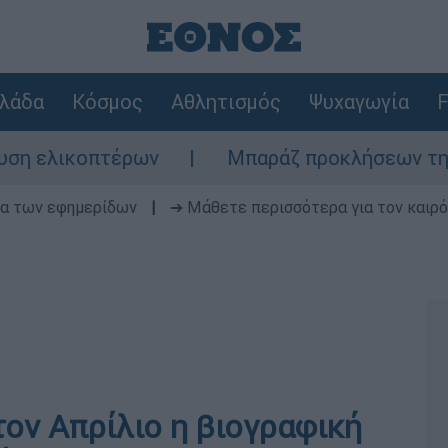
λάδα
Κόσμος
Αθλητισμός
Ψυχαγωγία
F
λικοπτέρων
Μπαράζ προκλήσεων της Άγκυρα
δα των εφημερίδων
|
➔ Μάθετε περισσότερα για τον καιρό
 τον Απρίλιο η βιογραφική