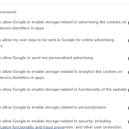
ο τρίμηνο του 2024 από την Focus Features
consents
προς το παρόν παραμένει άγνωστη.
o allow Google to enable storage related to advertising like cookies on
σία έχει αναλάβει η Σαμ Τέιλορ-Τζόνσον
evice identifiers in apps.
ου Βρετανού συγγραφέα Ματ Γκρίνχαλγκ
o allow my user data to be sent to Google for online advertising
ουν οι Τζακ Ο'Κόνελ (Jack O'Connell), Έντι
s.
ιλ (Lesley Manville).
to allow Google to send me personalized advertising.
 από την ζωή στις 23 Ιουλίου του 2011. Το
y
» της Κάρολ Κινγκ την συνόδεψε στην
o allow Google to enable storage related to analytics like cookies on
ους και τους συγγενείς της να της το
evice identifiers in apps.
o allow Google to enable storage related to functionality of the website
o allow Google to enable storage related to personalization.
. Το ΕΘΝΟΣ θα παρεμβαίνει και τα προσβλητικά σχόλια θα
o allow Google to enable storage related to security, including
cation functionality and fraud prevention, and other user protection.