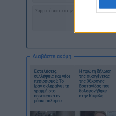
Διαβάστε ακόμη
Εκτελέσεις,
Η πρώτη δήλωση
συλλήψεις και νέοι
της οικογένειας
περιορισμοί: Το
της 38χρονης
Ιράν σκληραίνει τη
Βρετανίδας που
γραμμή στο
δολοφονήθηκε
εσωτερικό εν
στην Κυψέλη
μέσω πολέμου