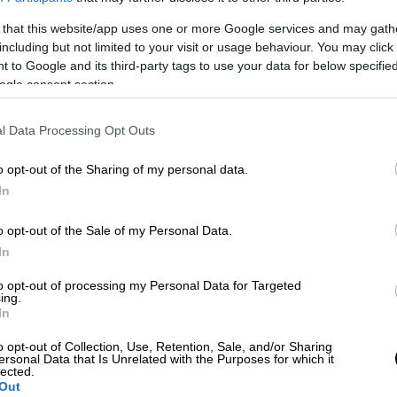
 that this website/app uses one or more Google services and may gath
including but not limited to your visit or usage behaviour. You may click 
 to Google and its third-party tags to use your data for below specifi
ogle consent section.
l Data Processing Opt Outs
 το ΕΘΝΟΣ στη Google
o opt-out of the Sharing of my personal data.
In
ack
» που καταγράφει τη ζωή της
υάινχαουζ
(
Amy Winehouse
) ανακοίνωσε η
o opt-out of the Sale of my Personal Data.
ράλληλα μοιράστηκε ένα ακόμη στιγμιότυπο
In
ου υποδύεται την εμβληματική καλλιτέχνιδα.
to opt-out of processing my Personal Data for Targeted
ing.
μπούτο της στις
κινηματογραφικές
In
ς βρετανικές και τις πολωνικές να την
o opt-out of Collection, Use, Retention, Sale, and/or Sharing
Γερμανία, Ολλανδία και Αυστραλία θα φτάσει
ersonal Data that Is Unrelated with the Purposes for which it
lected.
ι τη Νέα Ζηλανδία στις 24 και 25 Απριλίου.
Out