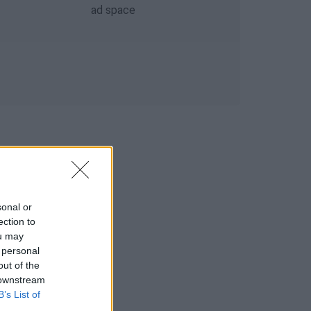
sonal or
ection to
ou may
 personal
out of the
 downstream
B’s List of