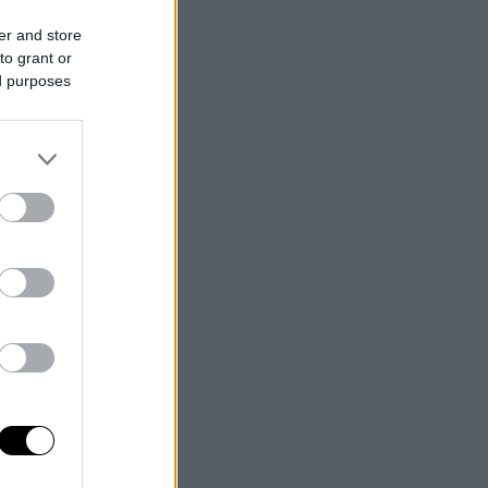
er and store
to grant or
ed purposes