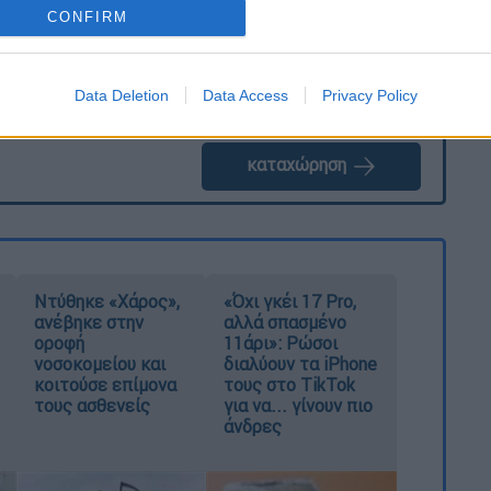
CONFIRM
Data Deletion
Data Access
Privacy Policy
καταχώρηση
Ντύθηκε «Χάρος»,
«Όχι γκέι 17 Pro,
ανέβηκε στην
αλλά σπασμένο
οροφή
11άρι»: Ρώσοι
νοσοκομείου και
διαλύουν τα iPhone
κοιτούσε επίμονα
τους στο TikTok
τους ασθενείς
για να... γίνουν πιο
άνδρες