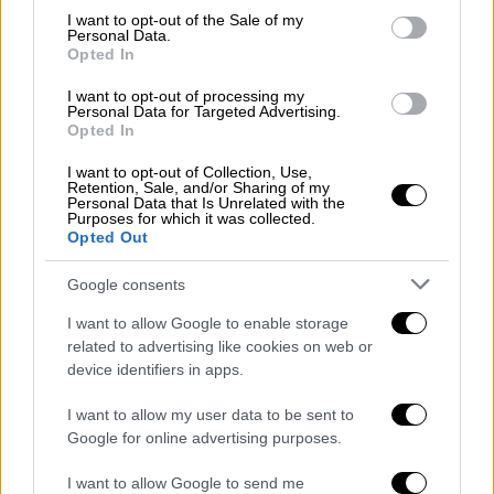
και για το ελληνικό θέατρο λόγω της
consent section.
I want to opt-out of the Sale of my
συμβολικής της αξίας, που διαδόθηκε
Personal Data.
γρήγορα και η συμπερίληψη χαιρετίστηκε
Opted In
από τα μέσα ως κάτι που αλλάζει τα μέχρι
I want to opt-out of processing my
τώρα δεδομένα στην ελληνική κοινωνία.
Personal Data for Targeted Advertising.
Opted In
Έτσι με την αίσθηση του κατεπείγοντος,
πήραμε την κάμερά μας και ξεκινήσαμε μια
I want to opt-out of Collection, Use,
Retention, Sale, and/or Sharing of my
σχεδόν DIY καταγραφή για ένα ντοκιμαντέρ
Personal Data that Is Unrelated with the
Purposes for which it was collected.
παρατήρησης, στην παράδοση του σινεμά
Opted Out
βεριτέ, με ένα άτομο με σύνδρομο Down στο
επίκεντρό του.
Google consents
I want to allow Google to enable storage
Πώς σκέφτεται; Τι αισθάνεται; Τι
related to advertising like cookies on web or
ονειρεύεται η Λωξάνδρα και πώς επηρεάζει
device identifiers in apps.
τους ανθρώπους που έρχονται σε επαφή
μαζί της; Όσο οι πρόβες προχωρούσαν
I want to allow my user data to be sent to
Google for online advertising purposes.
άρχισαν να δημιουργούνται και άλλα
ερωτήματα μέσα μας, τα περισσότερα από τα
I want to allow Google to send me