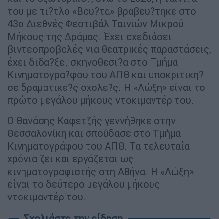
του με τι?τλο «Βου?τα» βραβευ?τηκε στο
43ο Διεθνές Φεστιβάλ Ταινιών Μικρού
Μήκους της Δράμας. Έχει σχεδιάσει
βιντεοπροβολές για θεατρικές παραστάσεις,
έχει διδα?ξει σκηνοθεσι?α στο Τμήμα
Κινηματογρα?φου του ΑΠΘ και υποκριτικη?
σε δραματικε?ς σχολε?ς. Η «Λώξη» είναι το
πρώτο μεγάλου μήκους ντοκιμαντέρ του.
Ο Θανάσης Καφετζής γεννήθηκε στην
Θεσσαλονίκη και σπούδασε στο Τμήμα
Κινηματογράφου του ΑΠΘ. Τα τελευταία
χρόνια ζει και εργάζεται ως
κινηματογραφιστής στη Αθήνα. Η «Λώξη»
είναι το δεύτερο μεγάλου μήκους
ντοκιμαντέρ του.