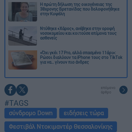
Η πρώτη δήλωση της οικογένειας της
38χρονης Βρετανίδας που δολοφονήθηκε
στην Κυψέλη
Ντύθηκε «Χάρος», ανέβηκε στην οροφή
νοσοκομείου και κοιτούσε επίμονα τους
ασθενείς
«Όχι γκέι 17 Pro, αλλά σπασμένο 11άρι»:
Ρώσοι διαλύουν τα iPhone τους στο TikTok
για να... γίνουν πιο άνδρες
επόμενο
άρθρο
#TAGS
σύνδρομο Down
ειδήσεις τώρα
Φεστιβάλ Ντοκιμαντέρ Θεσσαλονίκης