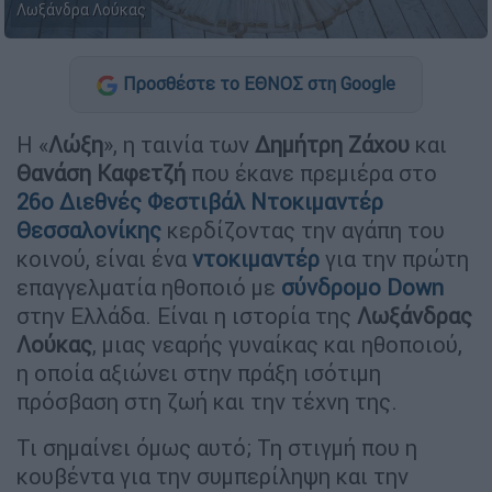
Λωξάνδρα Λούκας
Προσθέστε το ΕΘΝΟΣ στη Google
H «
Λώξη
», η ταινία των
Δημήτρη Ζάχου
και
Θανάση Καφετζή
που έκανε πρεμιέρα στο
26ο Διεθνές Φεστιβάλ Ντοκιμαντέρ
Θεσσαλονίκης
κερδίζοντας την αγάπη του
κοινού, είναι ένα
ντοκιμαντέρ
για την πρώτη
επαγγελματία ηθοποιό με
σύνδρομο Down
στην Ελλάδα. Είναι η ιστορία της
Λωξάνδρας
Λούκας
, μιας νεαρής γυναίκας και ηθοποιού,
η οποία αξιώνει στην πράξη ισότιμη
πρόσβαση στη ζωή και την τέχνη της.
Τι σημαίνει όμως αυτό; Τη στιγμή που η
κουβέντα για την συμπερίληψη και την