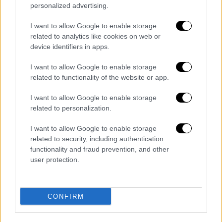
οποία βρήκαμε ξανά μπροστά μας στη
personalized advertising.
διαδικασία του μοντάζ. Με ποιες συνθήκες
I want to allow Google to enable storage
και ποιο προσωπικό κόστος συμμετέχουν τα
related to analytics like cookies on web or
ανάπηρα άτομα σε μια εργασιακή κατάσταση
device identifiers in apps.
που δεν είναι συνήθως προετοιμασμένη για
I want to allow Google to enable storage
να τα περιλαμβάνει; Ποιες θα μπορούσαν να
related to functionality of the website or app.
είναι οι προϋποθέσεις για να συμβεί η
συμπερίληψη; Γιατί τώρα αυτή η ταινία;
I want to allow Google to enable storage
Μήπως η περίπτωση της Λωξάνδρας είναι η
related to personalization.
εξαίρεση στον κανόνα του αποκλεισμού των
I want to allow Google to enable storage
ανάπηρων ατόμων από την τέχνη και την
related to security, including authentication
εργασία;
functionality and fraud prevention, and other
user protection.
Τελικά αρκεί η καλή πρόθεση της
συμπερίληψης; Θα έλεγε κανείς ότι όσο
αυξάνεται η ορατότητα, τόσο δυναμώνει και
CONFIRM
η υπόσχεση ότι κάτι αλλάζει προς μια
κατεύθυνση που τους/τις/τα