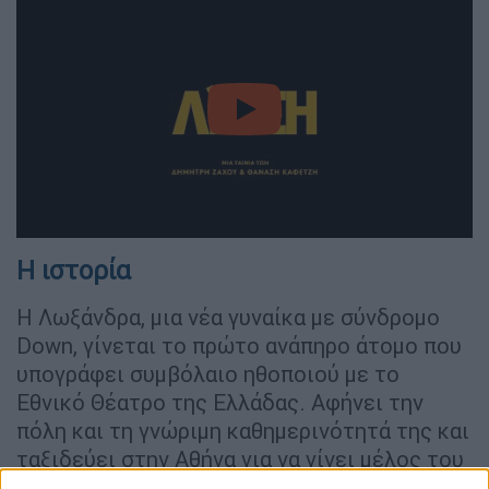
video
Η ιστορία
Η Λωξάνδρα, μια νέα γυναίκα με σύνδρομο
Down, γίνεται το πρώτο ανάπηρο άτομο που
υπογράφει συμβόλαιο ηθοποιού με το
Εθνικό Θέατρο της Ελλάδας. Αφήνει την
πόλη και τη γνώριμη καθημερινότητά της και
ταξιδεύει στην Αθήνα για να γίνει μέλος του
επαγγελματικού θιάσου του Εθνικού. Για