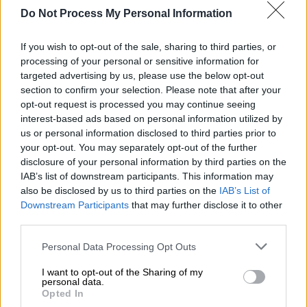
Do Not Process My Personal Information
τους επόμενους 6 μήνες η Λώξη κάνει
πρόβες και φίλους, ερωτεύεται,
If you wish to opt-out of the sale, sharing to third parties, or
διασκεδάζει, απογοητεύεται και συνεχίζει
processing of your personal or sensitive information for
ξανά και ξανά να διεκδικεί προσβασιμότητα
targeted advertising by us, please use the below opt-out
στην πράξη, ανατρέποντας ένα στερεότυπο
section to confirm your selection. Please note that after your
τη φορά.
opt-out request is processed you may continue seeing
interest-based ads based on personal information utilized by
Σημείωμα σκηνοθετών
us or personal information disclosed to third parties prior to
your opt-out. You may separately opt-out of the further
Μπήκαμε στην περιπέτεια της ταινίας όταν
disclosure of your personal information by third parties on the
IAB’s list of downstream participants. This information may
η οικογένεια της Λωξάνδρας θέλησε να
also be disclosed by us to third parties on the
IAB’s List of
καταγραφεί αυτή η τεράστιας σημασίας
Downstream Participants
that may further disclose it to other
προσωπική και οικογενειακή στιγμή, με την
third parties.
Λωξάνδρα στα 29 της να ανεβαίνει στην
Please note that this website/app uses one or more Google
Personal Data Processing Opt Outs
κεντρική σκηνή του Τσίλερ και να
services and may gather and store information including but
συμμετέχει στις πρόβες για την παράσταση
not limited to your visit or usage behaviour. You may click to
I want to opt-out of the Sharing of my
personal data.
του Εθνικού Θεάτρου. Μια στιγμή σημαντική
grant or deny consent to Google and its third-party tags to
Opted In
use your data for below specified purposes in below Google