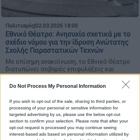
Πολιτισμός
|
02.03.2026 18:00
Εθνικό Θέατρο: Ανησυχία σχετικά με το
σχέδιο νόμου για την ίδρυση Ανώτατης
Σχολής Παραστατικών Τεχνών
Με επίσημη ανακοίνωση, το Εθνικό Θέατρο
διατυπώνει σοβαρές επιφυλάξεις και
κατηγορηματικές αντιρρήσεις απέναντι στο
σχέδιο νόμου για την ίδρυση Ανώτατης
Do Not Process My Personal Information
Σχολής Παραστατικών Τεχνών
If you wish to opt-out of the sale, sharing to third parties, or
processing of your personal or sensitive information for
targeted advertising by us, please use the below opt-out
section to confirm your selection. Please note that after your
opt-out request is processed you may continue seeing
interest-based ads based on personal information utilized by