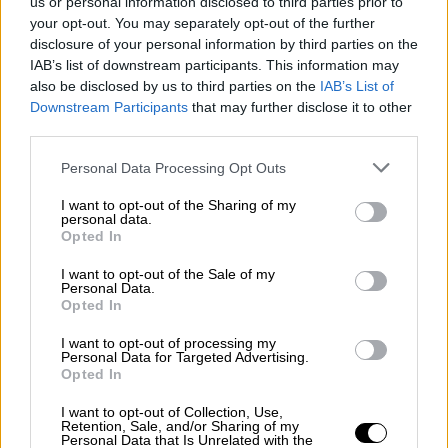
us or personal information disclosed to third parties prior to
your opt-out. You may separately opt-out of the further
disclosure of your personal information by third parties on the
IAB’s list of downstream participants. This information may
also be disclosed by us to third parties on the
IAB’s List of
Downstream Participants
that may further disclose it to other
third parties.
Please note that this website/app uses one or more Google
Personal Data Processing Opt Outs
services and may gather and store information including but
not limited to your visit or usage behaviour. You may click to
I want to opt-out of the Sharing of my
Παιδεία
|
04.01.2026 06:30
personal data.
grant or deny consent to Google and its third-party tags to
Υπουργείο Παιδείας: Υποτροφίες 1.000
Opted In
use your data for below specified purposes in below Google
ευρώ το μήνα για θεατρικές και
consent section.
I want to opt-out of the Sale of my
μουσικές σπουδές σε πανεπιστήμιο του
Personal Data.
Opted In
Παρισιού
I want to opt-out of processing my
Τα κριτήρια για τη χορήγηση τους και οι
Personal Data for Targeted Advertising.
προθεσμίες για τις αιτήσεις των
Opted In
ενδιαφερομένων
I want to opt-out of Collection, Use,
Retention, Sale, and/or Sharing of my
Personal Data that Is Unrelated with the