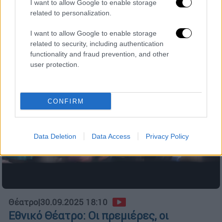
I want to allow Google to enable storage
Το τραγούδι είναι μία «εκλεκτική» indie pop
related to personalization.
σύνθεση του Γιάννη Μασούρα
I want to allow Google to enable storage
related to security, including authentication
functionality and fraud prevention, and other
user protection.
CONFIRM
Data Deletion
Data Access
Privacy Policy
Θέατρο
|
30.09.2025 18:10
Εθνικό Θέατρο: Οι πρεμιέρες, οι