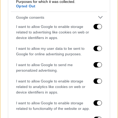
Purposes for which it was collected.
Opted Out
Google consents
I want to allow Google to enable storage
related to advertising like cookies on web or
device identifiers in apps.
I want to allow my user data to be sent to
Google for online advertising purposes.
I want to allow Google to send me
personalized advertising.
I want to allow Google to enable storage
Μουσική
|
18.10.2025 12:25
related to analytics like cookies on web or
Κωνσταντίνος Κρομμύδας: Με το
device identifiers in apps.
«Είμαστε Δύο Ξένοι» κάνει το
I want to allow Google to enable storage
«ντεμπούτο» του στην ελληνόφωνη
related to functionality of the website or app.
δισκογραφία