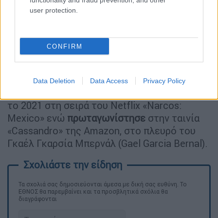
functionality and fraud prevention, and other
user protection.
video
CONFIRM
Data Deletion
Data Access
Privacy Policy
Έκανε το ντεμπούτο του στην μικρή οθόνη
το 2021 στη σειρά του Netflix «Narcos:
Mexico» ενώ
πρωταγωνίστησε
στην ταινία
«Cassandro» της Amazon, στο πλευρό του
Γκαέλ Γκαρσία Μπερνάλ (Gael Garcia Bernal).
Τα σχολιά σας δημοσιεύονται άμεσα με δική σας ευθύνη. Το
ΕΘΝΟΣ θα παρεμβαίνει και τα προσβλητικά σχόλια θα
διαγράφονται