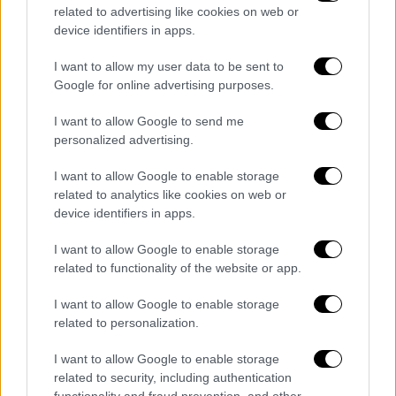
related to advertising like cookies on web or
device identifiers in apps.
Συνεχίζει την επιτυχημένη του πορεία
I want to allow my user data to be sent to
Ο Πορτορικανός καλλιτέχνης Bad Bunny
Google for online advertising purposes.
ολοκλήρωσε πρόσφατα την περιοδεία του
«Most Wanted Tour», η οποία απέφερε
I want to allow Google to send me
personalized advertising.
περίπου 208 εκατ. δολάρια, πουλώντας
περισσότερα από 700.000 εισιτήρια
. Το
I want to allow Google to enable storage
τελευταίο του άλμπουμ, «Nadie Sabe Lo Que
related to analytics like cookies on web or
Va a Pasar Manana», έκανε το ντεμπούτο
device identifiers in apps.
του στο Νο.1 του Billboard 200 και έγινε το
I want to allow Google to enable storage
άλμπουμ με τις περισσότερες ροές της
related to functionality of the website or app.
χρονιάς στο Spotify τόσο σε μία ημέρα όσο
και σε μία εβδομάδα.
I want to allow Google to enable storage
related to personalization.
I want to allow Google to enable storage
related to security, including authentication