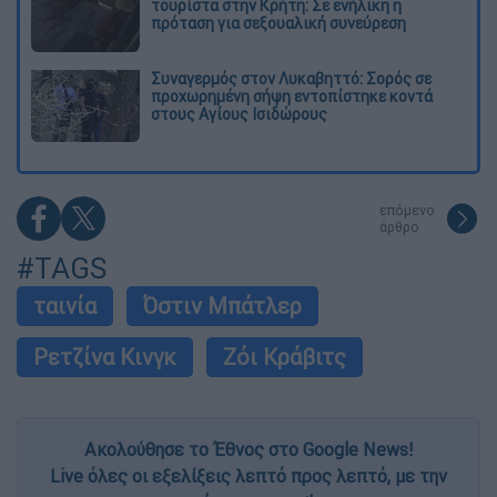
τουρίστα στην Κρήτη: Σε ενήλικη η
πρόταση για σεξουαλική συνεύρεση
Συναγερμός στον Λυκαβηττό: Σορός σε
προχωρημένη σήψη εντοπίστηκε κοντά
στους Αγίους Ισιδώρους
επόμενο
άρθρο
#TAGS
ταινία
Όστιν Μπάτλερ
Ρετζίνα Κινγκ
Ζόι Κράβιτς
Ακολούθησε το Έθνος στο Google News!
Live όλες οι εξελίξεις λεπτό προς λεπτό, με την