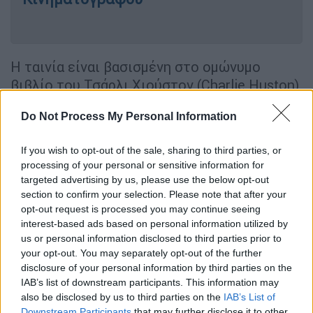
Η ταινία είναι βασισμένη στο ομώνυμο
βιβλίο του Τσάρλι Χιούστον (Charlie Huston),
ο οποίος έγραψε και το σενάριο. Την
Do Not Process My Personal Information
σκηνοθεσία υπογράφει ο Ντάρεν Αρονόφσκι
(Darren Aronofsky) και μαζί με τον Μπάτλερ
If you wish to opt-out of the sale, sharing to third parties, or
πρωταγωνιστούν οι
Ζόι Κράβιτζ
(Zoe
processing of your personal or sensitive information for
Kravitz), Ρετζίνα Κινγκ (Regina King), Ματ
targeted advertising by us, please use the below opt-out
Σμιθ (Matt Smith), Λιβ Σράιμπερ (Liev
section to confirm your selection. Please note that after your
Schreiber) και Γουίλ Μπριλ (Will Brill).
opt-out request is processed you may continue seeing
interest-based ads based on personal information utilized by
us or personal information disclosed to third parties prior to
Bad Bunny will join Austin Butler in a
your opt-out. You may separately opt-out of the further
new crime thriller titled, ‘Caught
disclosure of your personal information by third parties on the
Stealing,’ directed by Darren
IAB’s list of downstream participants. This information may
Aronofsky.
also be disclosed by us to third parties on the
IAB’s List of
Downstream Participants
that may further disclose it to other