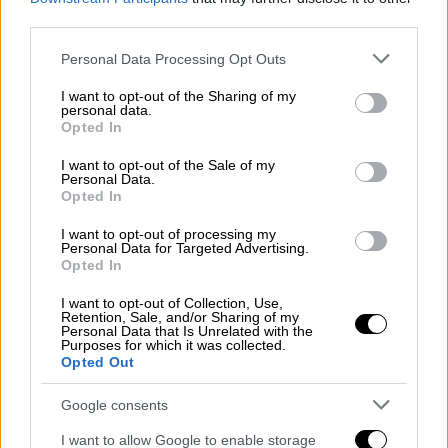
third parties.
The film follows a burned-out former
baseball player as he’s put into a fight
Please note that this website/app uses one or more Google
Personal Data Processing Opt Outs
services and may gather and store information including but
for survival in the downtown criminal
not limited to your visit or usage behaviour. You may click to
I want to opt-out of the Sharing of my
underworld of ‘90s New York City.
personal data.
grant or deny consent to Google and its third-party tags to
Opted In
pic.twitter.com/YGqRuvAFfw
use your data for below specified purposes in below Google
consent section.
I want to opt-out of the Sale of my
— Pop Crave (@PopCrave)
August 29,
Personal Data.
Opted In
2024
I want to opt-out of processing my
Η
ταινία
ακολουθεί τον Hank
Personal Data for Targeted Advertising.
Opted In
Thompson(Μπάτλερ), έναν εξαντλημένο
πρώην παίκτη του μπέιζμπολ, καθώς
I want to opt-out of Collection, Use,
Retention, Sale, and/or Sharing of my
αναγκάζεται να μπλεχτεί σε μια άγρια μάχη
Personal Data that Is Unrelated with the
Purposes for which it was collected.
για επιβίωση στον εγκληματικό υπόκοσμο
Opted Out
της Νέας Υόρκης της δεκαετίας του '90.
Google consents
Την παραγωγή έχει αναλάβει ο σκηνοθέτης
I want to allow Google to enable storage
μέσω της Protozoa Pictures.