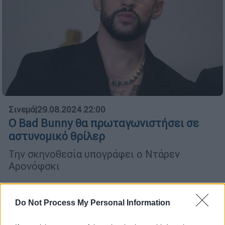
Σινεμά
|
29.08.2024 22:00
Ο Bad Bunny θα πρωταγωνιστήσει σε
αστυνομικό θρίλερ
Την σκηνοθεσία υπογράφει ο Ντάρεν
Αρονόφσκι
Do Not Process My Personal Information