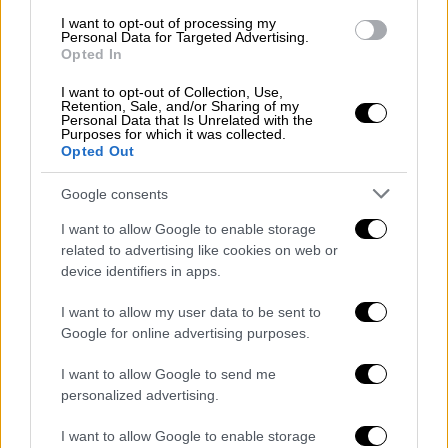
I want to opt-out of processing my
Personal Data for Targeted Advertising.
Opted In
I want to opt-out of Collection, Use,
Retention, Sale, and/or Sharing of my
Personal Data that Is Unrelated with the
Purposes for which it was collected.
Opted Out
Google consents
I want to allow Google to enable storage
related to advertising like cookies on web or
device identifiers in apps.
Σινεμά
|
19.11.2022 14:09
I want to allow my user data to be sent to
Google for online advertising purposes.
Τα κινηματογραφικά νέα του
Σαββατοκύριακου: Tο τηλεοπτικό βήμα
I want to allow Google to send me
του Ταραντίνο, ο νέος ρόλος του Όουεν
personalized advertising.
Γουίλσον και το μέλλον του Big Little
I want to allow Google to enable storage
Lies