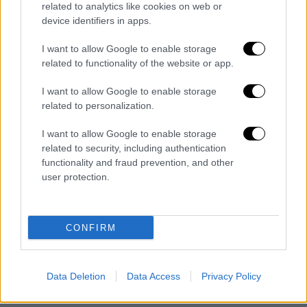
related to analytics like cookies on web or
Τι θα δούμε στις κινηματογραφικές
device identifiers in apps.
αίθουσες, τα νέα από τον χώρο της 7ης
I want to allow Google to enable storage
τέχνης και οι νέες κυκλοφορίες στις
related to functionality of the website or app.
αγαπημένες μας συνδρομητικές πλατφόρμες
I want to allow Google to enable storage
related to personalization.
I want to allow Google to enable storage
related to security, including authentication
functionality and fraud prevention, and other
user protection.
CONFIRM
Data Deletion
Data Access
Privacy Policy