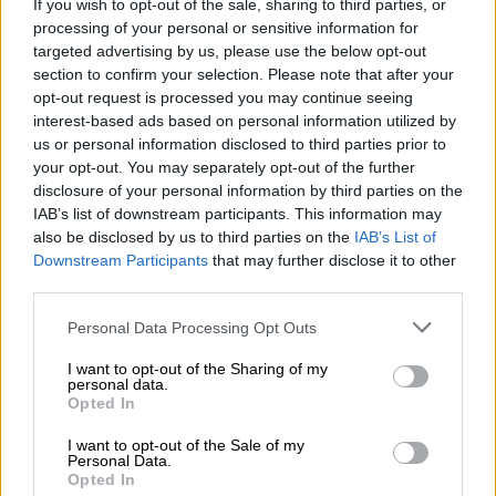
If you wish to opt-out of the sale, sharing to third parties, or
processing of your personal or sensitive information for
targeted advertising by us, please use the below opt-out
section to confirm your selection. Please note that after your
opt-out request is processed you may continue seeing
interest-based ads based on personal information utilized by
us or personal information disclosed to third parties prior to
your opt-out. You may separately opt-out of the further
disclosure of your personal information by third parties on the
IAB’s list of downstream participants. This information may
also be disclosed by us to third parties on the
IAB’s List of
Downstream Participants
that may further disclose it to other
Lifestyle
|
09.08.2024 21:09
third parties.
Πιο ερωτευμένη από ποτέ η Ζόι Κράβιτζ:
Please note that this website/app uses one or more Google
Personal Data Processing Opt Outs
Τα τρυφερά λόγια προς τον Τσένιγκ
services and may gather and store information including but
Τέιτουμ
not limited to your visit or usage behaviour. You may click to
I want to opt-out of the Sharing of my
personal data.
grant or deny consent to Google and its third-party tags to
Η σχέση τους άρχισε το 2021 στα γυρίσματα
Opted In
use your data for below specified purposes in below Google
της ταινίας
consent section.
I want to opt-out of the Sale of my
Personal Data.
Opted In