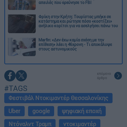
απειλές που ερεύνησε το FBI
Φρίκη στην Κρήτη: Τουρίστας μπήκε σε
κατάστημα και ρώτησε πόσο «κοστίζει»
ανήλικο κορίτσι για να ασελγήσει πάνω του
Marfin: «Δεν έχω καμία σχέση με την
επίθεση» λέει η 46χρονη - Τι αποκάλυψε
στους αστυνομικούς
επόμενο
άρθρο
#TAGS
Φεστιβάλ Ντοκιμαντέρ Θεσσαλονίκης
Uber
google
ψηφιακή εποχή
Ντόναλντ Τραμπ
ντοκιμαντέρ