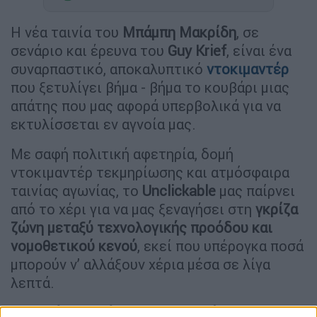
Η νέα ταινία του
Μπάμπη Μακρίδη
, σε
σενάριο και έρευνα του
Guy Krief
, είναι ένα
συναρπαστικό, αποκαλυπτικό
ντοκιμαντέρ
που ξετυλίγει βήμα - βήμα το κουβάρι μιας
απάτης που μας αφορά υπερβολικά για να
εκτυλίσσεται εν αγνοία μας.
Με σαφή πολιτική αφετηρία, δομή
ντοκιμαντέρ τεκμηρίωσης και ατμόσφαιρα
ταινίας αγωνίας, το
Unclickable
μας παίρνει
από το χέρι για να μας ξεναγήσει στη
γκρίζα
ζώνη μεταξύ τεχνολογικής προόδου και
νομοθετικού κενού
, εκεί που υπέρογκα ποσά
μπορούν ν’ αλλάξουν χέρια μέσα σε λίγα
λεπτά.
Γυρισμένη εν μέσω της πανδημίας
, η ταινία