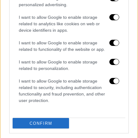
εκτυλίσσεται, παρακολουθούμε
personalized advertising.
συνεντεύξεις σχετικά με την ψηφιακή
διαφήμιση, το δυοπώλιο των
I want to allow Google to enable storage
related to analytics like cookies on web or
Google
και
Facebook
και τα γνωστά και
device identifiers in apps.
λιγότερο γνωστά θύματα της διαφημιστικής
I want to allow Google to enable storage
απάτης, από το μεγαθήριο που είναι η
Uber
related to functionality of the website or app.
έως μια πλανόδια πωλήτρια στην Αφρική.
Ποιος είναι ο αντίκτυπος της διαφημιστικής
I want to allow Google to enable storage
related to personalization.
απάτης στην οικονομία του διαδικτύου, στις
κοινωνίες μας και -κυρίως- στην ίδια τη
I want to allow Google to enable storage
δημοκρατία;
related to security, including authentication
functionality and fraud prevention, and other
user protection.
CONFIRM
video