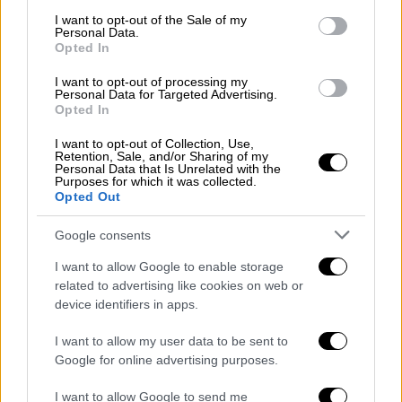
Η «Κατεχόμενη Πόλη» εγκαινιάζει το
consent section.
I want to opt-out of the Sale of my
Personal Data.
παράλληλο πρόγραμμα του νέου
Opted In
κινηματογράφου Newman
I want to opt-out of processing my
Personal Data for Targeted Advertising.
Opted In
I want to opt-out of Collection, Use,
Ένα πρώην στέλεχος εταιρείας τεχνολογίας
Retention, Sale, and/or Sharing of my
Personal Data that Is Unrelated with the
συγκεντρώνει μια ομάδα προγραμματιστών
Purposes for which it was collected.
σε άγνωστη τοποθεσία. Ξεκινούν να χτίζουν
Opted Out
μια επιχείρηση ψηφιακής διαφημιστικής
Google consents
απάτης.
Μέσα σε 12 εβδομάδες
, το διάστημα
πριν από τις αμερικανικές προεδρικές
I want to allow Google to enable storage
related to advertising like cookies on web or
εκλογές του 2020, καταφέρνουν να
device identifiers in apps.
εξαπατήσουν μεγάλο αριθμό διαφημιστών
υψηλού προφίλ, ανάμεσα στους οποίους
I want to allow my user data to be sent to
ομάδες υποστηρικτών του
Donald Trump
Google for online advertising purposes.
αλλά και του
Joe Biden
. Καθώς η επιχείρηση
I want to allow Google to send me