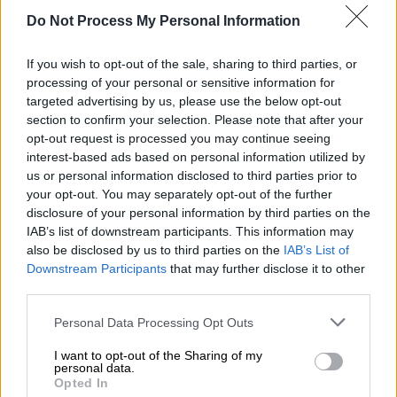
περιλαμβάνει δεκάδες συνεντεύξεις με
Do Not Process My Personal Information
ειδικούς επί του θέματος, ανάμεσα στους
οποίους πανεπιστημιακοί, δημοσιογράφοι
If you wish to opt-out of the sale, sharing to third parties, or
και στελέχη επιχειρήσεων, θύτες και θύματα
processing of your personal or sensitive information for
targeted advertising by us, please use the below opt-out
σε όλο τον κόσμο, από τη Νέα Υόρκη στο
section to confirm your selection. Please note that after your
Λονδίνο, από τον Καναδά στη Βραζιλία κι
opt-out request is processed you may continue seeing
από εκεί στη Νότια Αφρική.
interest-based ads based on personal information utilized by
us or personal information disclosed to third parties prior to
your opt-out. You may separately opt-out of the further
ΔΙΑΒΑΣΤΕ ΕΠΙΣΗΣ
disclosure of your personal information by third parties on the
IAB’s list of downstream participants. This information may
Σινεμά
|
27.11.2024 17:23
also be disclosed by us to third parties on the
IAB’s List of
Ταινιοθήκη της Ελλάδος: Ο
Downstream Participants
that may further disclose it to other
third parties.
βραβευμένος Udi Aloni που
υπερασπίζεται τα δικαιώματα των
Please note that this website/app uses one or more Google
Personal Data Processing Opt Outs
Παλαιστινίων έρχεται στην Αθήνα
services and may gather and store information including but
not limited to your visit or usage behaviour. You may click to
I want to opt-out of the Sharing of my
personal data.
grant or deny consent to Google and its third-party tags to
Opted In
Σινεμά
|
28.11.2024 09:20
use your data for below specified purposes in below Google