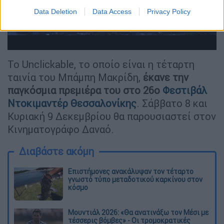
Data Deletion
Data Access
Privacy Policy
Το Unclickable, το οποίο είναι η τέταρτη
ταινία του Μπάμπη Μακρίδη,
έκανε την
παγκόσμια πρεμιέρα του στο 26ο
Φεστιβάλ
Ντοκιμαντέρ Θεσσαλονίκης
. Σάββατο 8 και
Κυριακή 9 Δεκεμβρίου θα παρουσιαστεί στον
Κινηματογράφο Δαναό.
Διαβάστε ακόμη
Επιστήμονες ανακάλυψαν τον τέταρτο
γνωστό τύπο μεταδοτικού καρκίνου στον
κόσμο
Μουντιάλ 2026: «Θα ανατινάξω τον Μέσι με
τέσσερις βόμβες» - Οι τρομοκρατικές