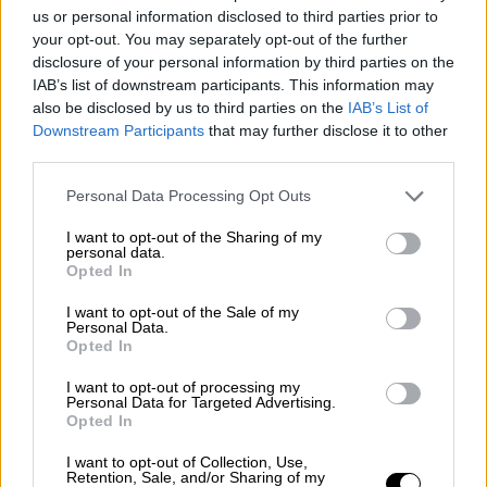
us or personal information disclosed to third parties prior to
Πολιτισμός
|
06.06.2025 15:15
your opt-out. You may separately opt-out of the further
Βασίλης Παπαβασιλείου: Ο ιππότης
disclosure of your personal information by third parties on the
IAB’s list of downstream participants. This information may
της σκηνής που δίδαξε τη ζωή μέσα
also be disclosed by us to third parties on the
IAB’s List of
από το θέατρο
Downstream Participants
that may further disclose it to other
third parties.
Please note that this website/app uses one or more Google
Personal Data Processing Opt Outs
services and may gather and store information including but
Η ζωή ενός σπάνιου καλλιτέχνη
not limited to your visit or usage behaviour. You may click to
I want to opt-out of the Sharing of my
personal data.
grant or deny consent to Google and its third-party tags to
Opted In
Λίγο μετά τις 11 το πρωί της Τετάρτης
use your data for below specified purposes in below Google
(11/06) συγγενείς, φίλοι, πρώην συνεργάτες
consent section.
I want to opt-out of the Sale of my
Personal Data.
αλλά και απλός κόσμος βρέθηκε στην
Opted In
εκκλησία των Αθηνών όπου τελέστηκε και η
νεκρώσιμος ακολουθία του αείμνηστου
I want to opt-out of processing my
Personal Data for Targeted Advertising.
καλλιτέχνη.
Η ταφή του θα πραγματοποιηθεί
Opted In
σε λίγη ώρα στο Α' Νεκροταφείο Αθηνών
.
I want to opt-out of Collection, Use,
Retention, Sale, and/or Sharing of my