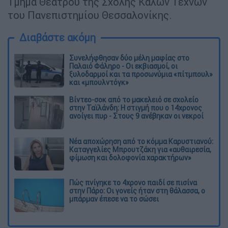
Τμήμα Θεάτρου της Σχολής Καλών Τεχνών
του Πανεπιστημίου Θεσσαλονίκης.
Διαβάστε ακόμη
Συνελήφθησαν δύο μέλη μαφίας στο
Παλαιό Φάληρο - Οι εκβιασμοί, οι
ξυλοδαρμοί και τα προσωνύμια «πίτμπουλ»
και «μπουλντόγκ»
Βίντεο-σοκ από το μακελειό σε σχολείο
στην Ταϊλάνδη: Η στιγμή που ο 14χρονος
ανοίγει πυρ - Στους 9 ανέβηκαν οι νεκροί
Νέα αποχώρηση από το κόμμα Καρυστιανού:
Καταγγελίες Μπρουτζάκη για «αυθαιρεσία,
φίμωση και δολοφονία χαρακτήρων»
Πώς πνίγηκε το 4χρονο παιδί σε πισίνα
στην Πάρο: Οι γονείς ήταν στη θάλασσα, ο
μπάρμαν έπεσε να το σώσει